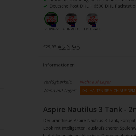
gbare
Deutsche Post DHL + 6500 DHL Packstatio
nis
uwählen.
ke
0x
0x
0x
SCHWARZ
GUNMETAL
EDELSTAHL
betaste,
€26,95
€29,95
ewählten
Informationen
rgebnis
Verfügbarkeit:
Nicht auf Lager
gen.
Wenn auf Lager:
HALTEN SIE MICH AUF DE
tzer
hgeräten
Aspire Nautilus 3 Tank - 2
en
Der brandneue Aspire Nautilus 3-Tank, kompatib
h-
Look mit intelligenten, auslaufsicheren Spulen
bietet Ihnen ein erstklassiges Dampferlebnis