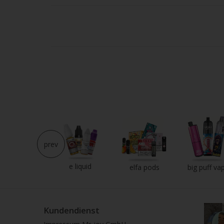
Strei
verw
prev
e liquid
neu im shop
elfa pods
big puff va
Kundendienst