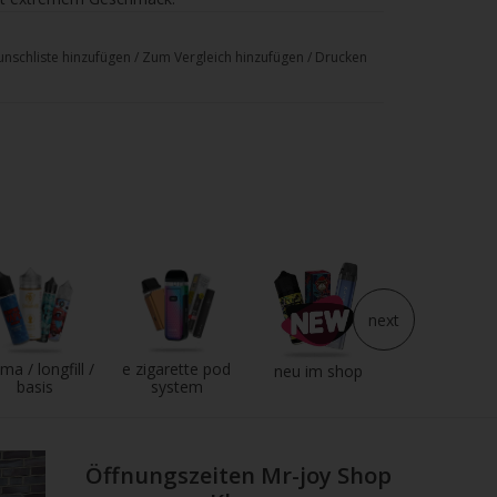
ank - 2ml
nschliste hinzufügen
/
Zum Vergleich hinzufügen
/
Drucken
)
next
ma / longfill /
e zigarette pod
e liquid
neu im shop
basis
system
Öffnungszeiten Mr-joy Shop