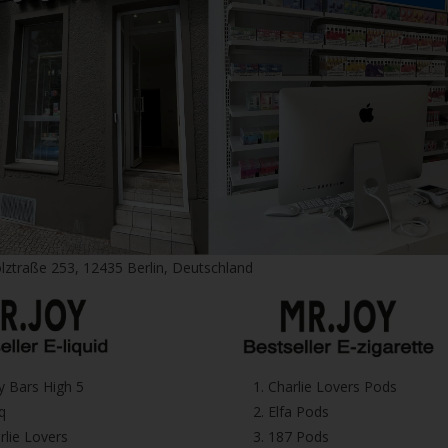
lztraße 253, 12435 Berlin, Deutschland
icy Bars High 5
1.⁠ ⁠Charlie Lovers Pods
iq
2.⁠ ⁠⁠Elfa Pods
harlie Lovers
3.⁠ ⁠⁠187 Pods