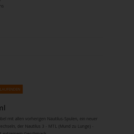
ns
M LAUFENDEN
ml
el mit allen vorherigen Nautilus-Spulen, ein neuer
wechseln, der Nautilus 3 - MTL (Mund zu Lunge) -
 mit extremem Geschmack.