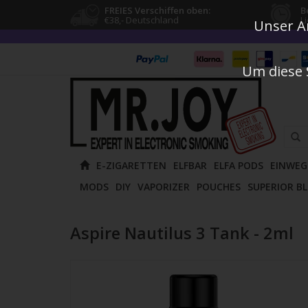
FREIES Verschiffen oben:
B
€38,- Deutschland
L
Unser An
Um diese 
Verw
E-ZIGARETTEN
ELFBAR
ELFA PODS
EINWEG
die
MODS
DIY
VAPORIZER
POUCHES
SUPERIOR B
Pfeile
nach
oben
Aspire Nautilus 3 Tank - 2ml
und
unten
um
das