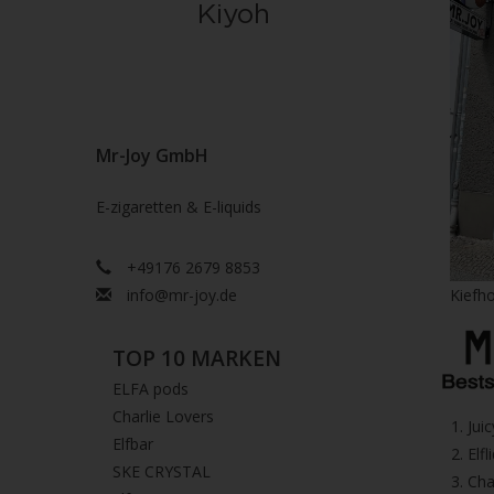
Mr-Joy GmbH
E-zigaretten & E-liquids
+49176 2679 8853
info@mr-joy.de
Kiefho
TOP 10 MARKEN
ELFA pods
Charlie Lovers
1.⁠ ⁠Ju
Elfbar
2.⁠ ⁠⁠Elfl
SKE CRYSTAL
3.⁠ ⁠⁠C