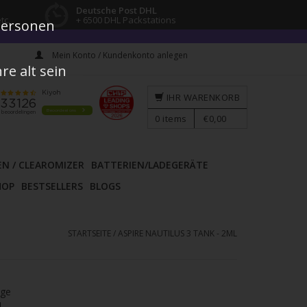
Deutsche Post DHL
tc.
+ 6500 DHL Packstations
 Personen
Mein Konto / Kundenkonto anlegen
e alt sein
IHR WARENKORB
0
items
€0,00
EN / CLEAROMIZER
BATTERIEN/LADEGERÄTE
HOP
BESTSELLERS
BLOGS
STARTSEITE
/
ASPIRE NAUTILUS 3 TANK - 2ML
age
l