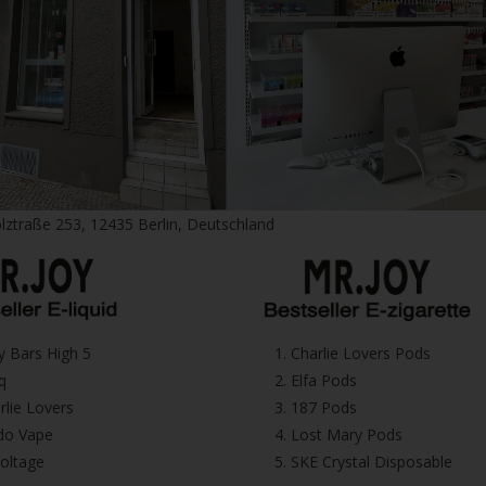
lztraße 253, 12435 Berlin, Deutschland
icy Bars High 5
1.⁠ ⁠Charlie Lovers Pods
iq
2.⁠ ⁠⁠Elfa Pods
harlie Lovers
3.⁠ ⁠⁠187 Pods
Dodo Vape
4.⁠ ⁠⁠Lost Mary Pods
voltage
5.⁠ ⁠⁠SKE Crystal Disposable