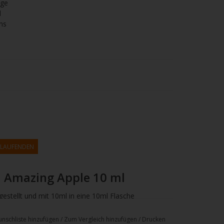
age
l
ns
M LAUFENDEN
a Amazing Apple 10 ml
stellt und mit 10ml in eine 10ml Flasche
 wird daher nicht zum reinen Verdampfen
nschliste hinzufügen
/
Zum Vergleich hinzufügen
/
Drucken
ase oder einem Nikotinbooster zum Verdampfen