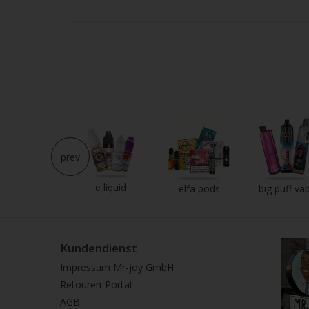
Strei
verw
prev
e liquid
neu im shop
elfa pods
big puff va
Kundendienst
Impressum Mr-joy GmbH
Retouren-Portal
AGB