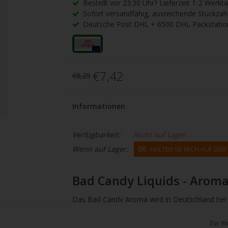
gbare
Bestellt vor 23:30 Uhr? Lieferzeit 1-2 Werkt
Sofort versandfähig, ausreichende Stückzah
nis
Deutsche Post DHL + 6500 DHL Packstatio
uwählen.
ke
10ml
0x
betaste,
€7,42
€8,25
ewählten
Informationen
rgebnis
Verfügbarkeit:
Nicht auf Lager
gen.
Wenn auf Lager:
HALTEN SIE MICH AUF DE
tzer
Bad Candy Liquids - Arom
hgeräten
en
Das Bad Candy Aroma wird in Deutschland herge
h-
abgefüllt. Das Aroma ist hochkonzentriert und
Zur Wu
empfohlen. Sie können das Aroma mit einer B