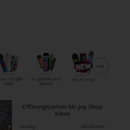
 oder Booster in einer leeren Mischflasche, lassen
s Aroma einsatzbereit.
next
ma / longfill /
e zigarette pod
e liquid
neu im shop
basis
system
Öffnungszeiten Mr-joy Shop
Kleve
Montag:
Geschlossen