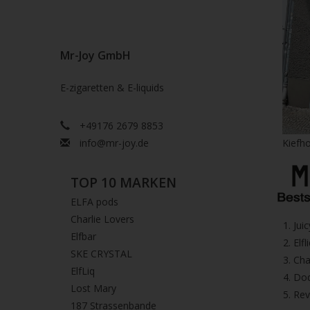
Mr-Joy GmbH
E-zigaretten & E-liquids
+49176 2679 8853
info@mr-joy.de
Kiefho
TOP 10 MARKEN
ELFA pods
Charlie Lovers
1.⁠ ⁠Ju
Elfbar
2.⁠ ⁠⁠Elfl
SKE CRYSTAL
3.⁠ ⁠⁠C
ElfLiq
4.⁠ ⁠⁠
Lost Mary
5. ⁠Re
187 Strassenbande