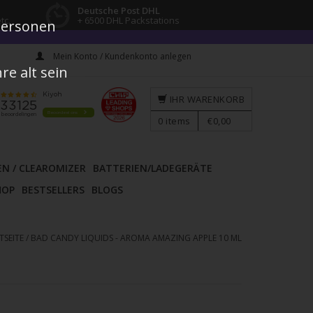
Deutsche Post DHL
tc.
+ 6500 DHL Packstations
 Personen
Mein Konto / Kundenkonto anlegen
e alt sein
IHR WARENKORB
0
items
€0,00
EN / CLEAROMIZER
BATTERIEN/LADEGERÄTE
HOP
BESTSELLERS
BLOGS
TSEITE
/
BAD CANDY LIQUIDS - AROMA AMAZING APPLE 10 ML