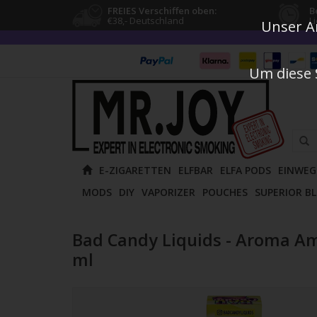
FREIES Verschiffen oben:
B
€38,- Deutschland
L
Unser An
Um diese 
Verw
E-ZIGARETTEN
ELFBAR
ELFA PODS
EINWEG
die
MODS
DIY
VAPORIZER
POUCHES
SUPERIOR B
Pfeile
nach
oben
Bad Candy Liquids - Aroma A
und
ml
unten
um
das