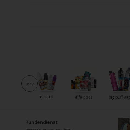
Strei
verw
prev
e liquid
neu im shop
elfa pods
big puff va
Kundendienst