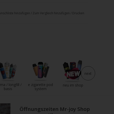
emäß CLP-Verordnung
nschliste hinzufügen
/
Zum Vergleich hinzufügen
/
Drucken
. 1272/2008
schlucken.
hädlich bei Hautkontakt.
Wasserorganismen, mit langfristiger
next
ma / longfill /
e zigarette pod
e liquid
neu im shop
basis
system
Rat erforderlich, Verpackung oder
tt bereithalten.
Öffnungszeiten Mr-joy Shop
die Hände von Kindern gelangen.