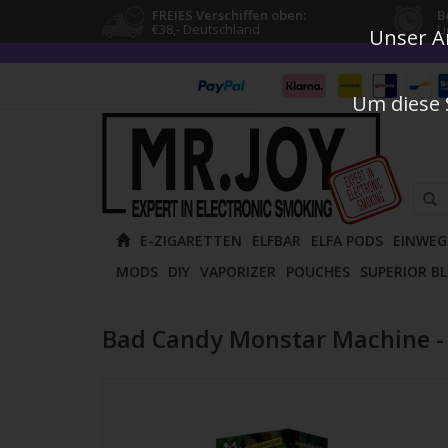
FREIES Verschiffen oben:
B
€38,- Deutschland
L
Unser An
Um diese 
Verw
E-ZIGARETTEN
ELFBAR
ELFA PODS
EINWEG
die
MODS
DIY
VAPORIZER
POUCHES
SUPERIOR B
Pfeile
nach
oben
Bad Candy Monstar Machine - 
und
unten
um
das