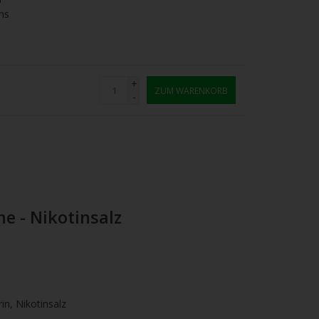
ns
+
ZUM WARENKORB
-
 - Nikotinsalz
rin, Nikotinsalz