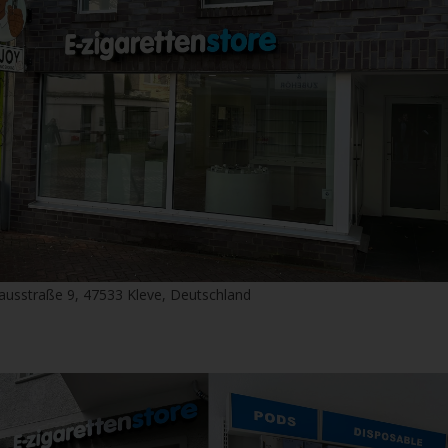
P264 Nach Gebrauc
P270 Bei Gebrauch n
P301+P310 BEI VE
GIFTINFORMATION
P330 Mund ausspül
P405 Unter Verschl
P501 Inhalt/Behälte
der Entsorgung zuf
ausstraße 9, 47533 Kleve, Deutschland