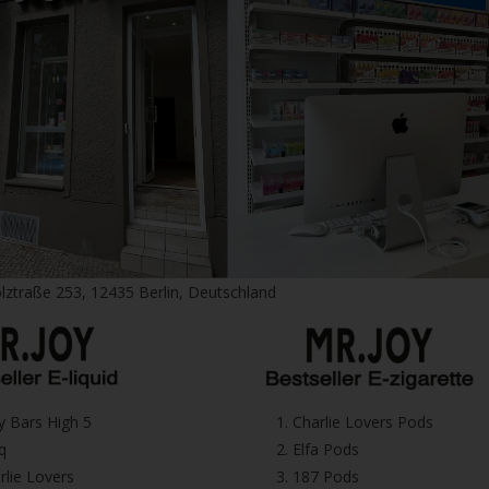
lztraße 253, 12435 Berlin, Deutschland
icy Bars High 5
1.⁠ ⁠Charlie Lovers Pods
iq
2.⁠ ⁠⁠Elfa Pods
harlie Lovers
3.⁠ ⁠⁠187 Pods