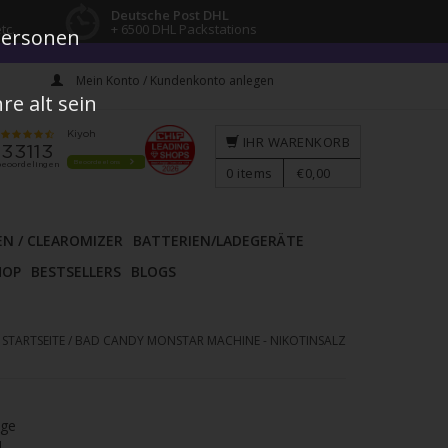
Deutsche Post DHL
tc.
+ 6500 DHL Packstations
 Personen
Mein Konto / Kundenkonto anlegen
e alt sein
IHR WARENKORB
0
items
€0,00
EN / CLEAROMIZER
BATTERIEN/LADEGERÄTE
HOP
BESTSELLERS
BLOGS
STARTSEITE
/
BAD CANDY MONSTAR MACHINE - NIKOTINSALZ
age
l