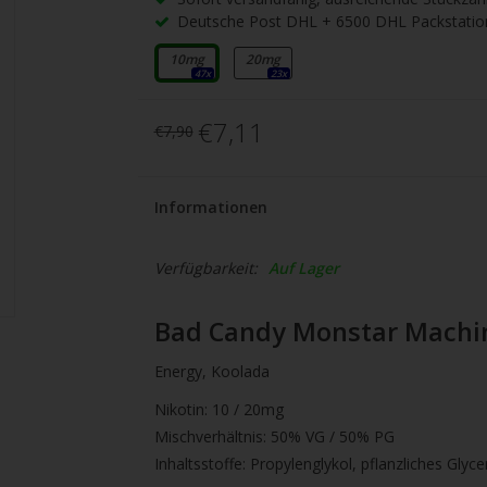
gbare
Deutsche Post DHL + 6500 DHL Packstatio
nis
uwählen.
10mg
20mg
47x
23x
ke
€7,11
€7,90
betaste,
Informationen
ewählten
rgebnis
Verfügbarkeit:
Auf Lager
gen.
Bad Candy Monstar Machine
tzer
Energy, Koolada
hgeräten
Nikotin: 10 / 20mg
en
Mischverhältnis: 50% VG / 50% PG
h-
Inhaltsstoffe: Propylenglykol, pflanzliches Glyce