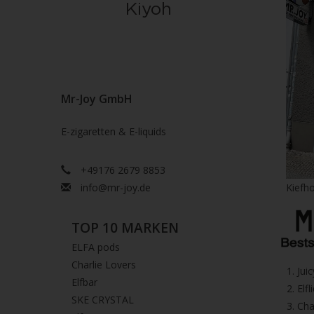
Mr-Joy GmbH
E-zigaretten & E-liquids
+49176 2679 8853
info@mr-joy.de
Kiefho
TOP 10 MARKEN
ELFA pods
Charlie Lovers
1.⁠ ⁠Ju
Elfbar
2.⁠ ⁠⁠Elfl
SKE CRYSTAL
3.⁠ ⁠⁠C