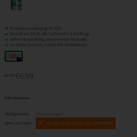
Kostenlose Lieferung! Ab €38,-
Bestellt vor 23:30 Uhr? Lieferzeit 1-2 Werktage
Sofort versandfähig, ausreichende Stückzahl
Deutsche Post DHL + 6500 DHL Packstations
0mg
0x
€6,99
€7,77
Informationen
Verfügbarkeit:
Nicht auf Lager
Wenn auf Lager:
HALTEN SIE MICH AUF DEM LAUFENDEN