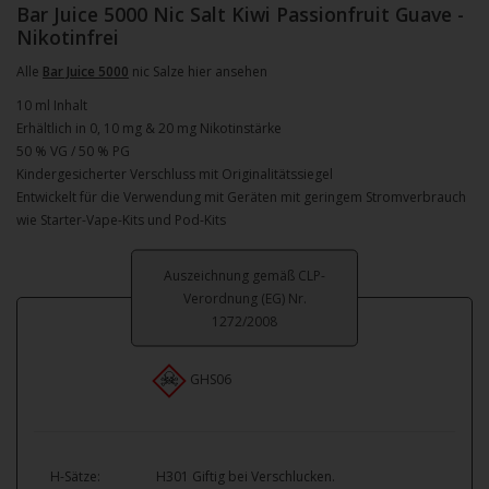
Bar Juice 5000 Nic Salt Kiwi Passionfruit Guave -
Nikotinfrei
Alle
Bar Juice 5000
nic Salze hier ansehen
10 ml Inhalt
Erhältlich in 0, 10 mg & 20 mg Nikotinstärke
50 % VG / 50 % PG
Kindergesicherter Verschluss mit Originalitätssiegel
Entwickelt für die Verwendung mit Geräten mit geringem Stromverbrauch
wie Starter-Vape-Kits und Pod-Kits
Auszeichnung gemäß CLP-
Verordnung (EG) Nr.
1272/2008
GHS06
H-Sätze:
H301 Giftig bei Verschlucken.