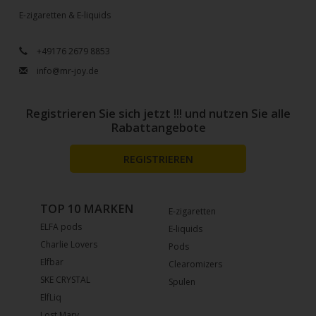
E-zigaretten & E-liquids
+49176 2679 8853
info@mr-joy.de
Registrieren Sie sich jetzt !!! und nutzen Sie alle
Rabattangebote
REGISTRIEREN
TOP 10 MARKEN
E-zigaretten
ELFA pods
E-liquids
Charlie Lovers
Pods
Elfbar
Clearomizers
SKE CRYSTAL
Spulen
ElfLiq
Lost Mary