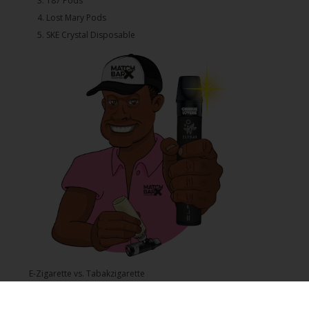
3.⁠ ⁠⁠187 Pods
4.⁠ ⁠⁠Lost Mary Pods
5.⁠ ⁠⁠SKE Crystal Disposable
E-Zigarette vs. Tabakzigarette
Was ist Nikotinsalz und wie unterscheidet es sich von Freebase?