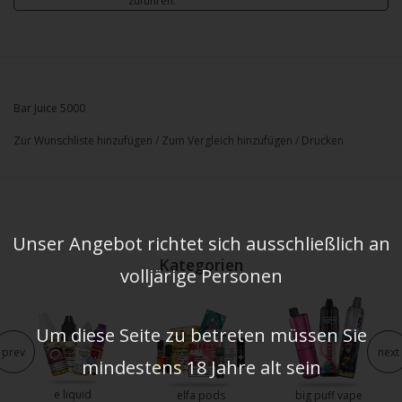
zuführen.
Bar Juice 5000
Zur Wunschliste hinzufügen
/
Zum Vergleich hinzufügen
/
Drucken
Unser Angebot richtet sich ausschließlich an
Kategorien
volljärige Personen
Um diese Seite zu betreten müssen Sie
prev
next
mindestens 18 Jahre alt sein
e liquid
elfa pods
big puff vape