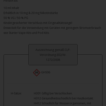
Pfirsich Eis
10 ml Inhalt
Erhältlich in 10 mg & 20 mg Nikotinstärke
50 % VG / 50 % PG
Kindergesicherter Verschluss mit Originalitätssiegel
Entwickelt für die Verwendung mit Geräten mit geringem Stromverbrauch
wie Starter-Vape-Kits und Pod-Kits
Auszeichnung gemäß CLP-
Verordnung (EG) Nr.
1272/2008
GHS06
H-Sätze:
H301 Giftig bei Verschlucken.
H312 Gesundheitsschädlich bei Hautkontakt.
H412 Schädlich für Wasserorganismen, mit