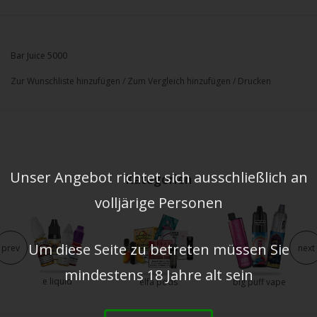
Bar Juice 5000
Zur Wunschliste hinzufügen
/
Zum Vergleich hinzufügen
/
Drucken
Unser Angebot richtet sich ausschließlich an
Kategorien
volljärige Personen
Um diese Seite zu betreten müssen Sie
prev
next
mindestens 18 Jahre alt sein
e liquid
elfa pods
big puff vape