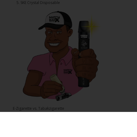
5.⁠ ⁠⁠SKE Crystal Disposable
E-Zigarette vs. Tabakzigarette
Was ist Nikotinsalz und wie unterscheidet es sich von Freebase?