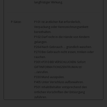
langfristiger Wirkung.
P-Sätze:
P101 Ist ärztlicher Rat erforderlich,
Verpackung oder Kennzeichnungsetikett
bereithalten.
P102 Darf nicht in die Hände von Kindern
gelangen.
P264 Nach Gebrauch … gründlich waschen.
P270 Bei Gebrauch nicht essen, trinken oder
rauchen.
P301+P310 BEI VERSCHLUCKEN: Sofort
GIFTINFORMATIONSZENTRUM/Arzt/
…/anrufen.
P330 Mund ausspülen.
P405 Unter Verschluss aufbewahren.
P501 Inhalt/Behälter entsprechend den
örtlichen Vorschriften der Entsorgung
zuführen.