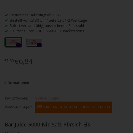
Kostenlose Lieferung! Ab €38,-
Bestellt vor 23:30 Uhr? Lieferzeit 1-2 Werktage
Sofort versandfähig, ausreichende Stückzahl
Deutsche Post DHL + 6500 DHL Packstations
10 mg
20 mg
0x
0x
€6,84
€7,60
Informationen
Verfügbarkeit:
Nicht auf Lager
Wenn auf Lager:
HALTEN SIE MICH AUF DEM LAUFENDEN
Bar Juice 5000 Nic Salz Pfirsich Eis