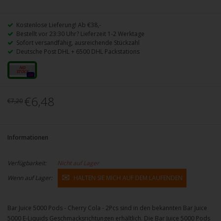
Kostenlose Lieferung! Ab €38,-
Bestellt vor 23:30 Uhr? Lieferzeit 1-2 Werktage
Sofort versandfähig, ausreichende Stückzahl
Deutsche Post DHL + 6500 DHL Packstations
20mg
0x
€6,48
€7,20
Informationen
Verfügbarkeit:
Nicht auf Lager
Wenn auf Lager:
HALTEN SIE MICH AUF DEM LAUFENDEN
Bar Juice 5000 Pods - Cherry Cola - 2Pcs sind in den bekannten Bar Juice
5000 E-Liquids Geschmacksrichtungen erhältlich. Die Bar Juice 5000 Pods