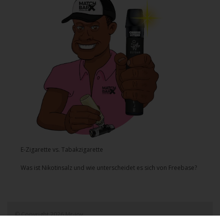
E-Zigarette vs. Tabakzigarette
Was ist Nikotinsalz und wie unterscheidet es sich von Freebase?
© Copyright 2026 Mr-joy