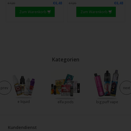
€6,48
€6,48
€7,20
€7,20
Zum Warenkorb
Zum Warenkorb
Kategorien
prev
next
e liquid
elfa pods
big puff vape
Kundendienst