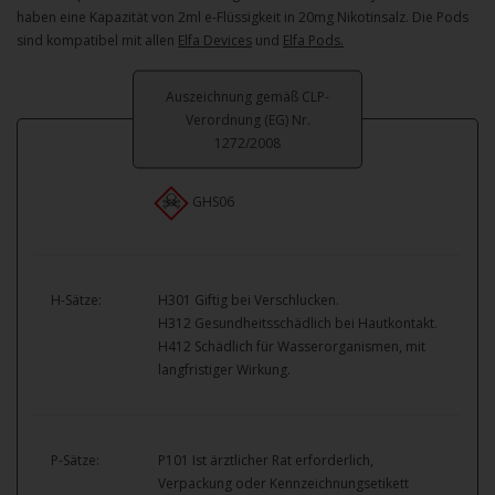
haben eine Kapazität von 2ml e-Flüssigkeit in 20mg Nikotinsalz. Die Pods
sind kompatibel mit allen
Elfa Devices
und
Elfa Pods.
Auszeichnung gemäß CLP-
Verordnung (EG) Nr.
1272/2008
GHS06
H-Sätze:
H301 Giftig bei Verschlucken.
H312 Gesundheitsschädlich bei Hautkontakt.
H412 Schädlich für Wasserorganismen, mit
langfristiger Wirkung.
P-Sätze:
P101 Ist ärztlicher Rat erforderlich,
Verpackung oder Kennzeichnungsetikett