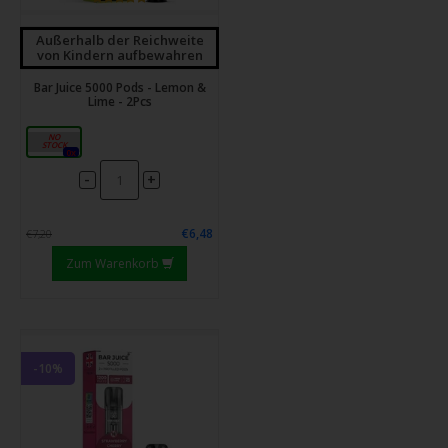
Außerhalb der Reichweite
von Kindern aufbewahren
Bar Juice 5000 Pods - Lemon &
Lime - 2Pcs
20mg
0x
-
+
€6,48
€7,20
Zum Warenkorb
-10%