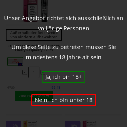
Unser Angebot richtet sich ausschließlich an
volljärige Personen
Außerhalb der Reichweite
von Kindern aufbewahren
Um diese Seite zu betreten müssen Sie
Bar Juice 5000 Pods - Strawberry
Cherry Raspberry - 2Pcs
mindestens 18 Jahre alt sein
20mg
0x
-
+
Ja, ich bin 18+
€6,48
€7,20
Zum Warenkorb
Nein, ich bin unter 18
-10%
-10%