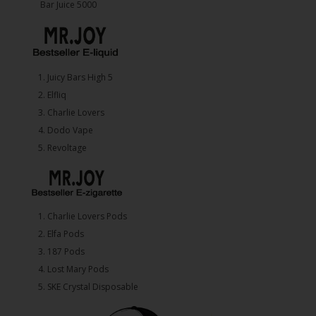
Bar Juice 5000
1.⁠ ⁠Juicy Bars High 5
2.⁠ ⁠⁠Elfliq
3.⁠ ⁠⁠Charlie Lovers
4.⁠ ⁠⁠Dodo Vape
5. ⁠Revoltage
1.⁠ ⁠Charlie Lovers Pods
2.⁠ ⁠⁠Elfa Pods
3.⁠ ⁠⁠187 Pods
4.⁠ ⁠⁠Lost Mary Pods
5.⁠ ⁠⁠SKE Crystal Disposable