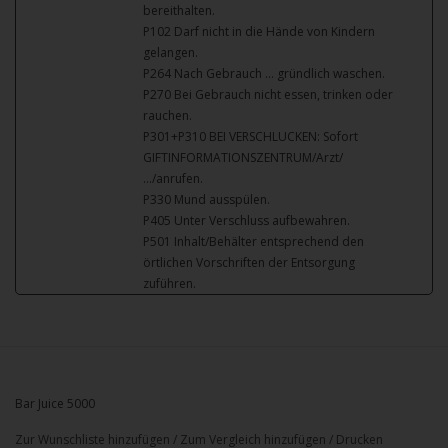
bereithalten.
P102 Darf nicht in die Hände von Kindern
gelangen.
P264 Nach Gebrauch … gründlich waschen.
P270 Bei Gebrauch nicht essen, trinken oder
rauchen.
P301+P310 BEI VERSCHLUCKEN: Sofort
GIFTINFORMATIONSZENTRUM/Arzt/
…/anrufen.
P330 Mund ausspülen.
P405 Unter Verschluss aufbewahren.
P501 Inhalt/Behälter entsprechend den
örtlichen Vorschriften der Entsorgung
zuführen.
Bar Juice 5000
Zur Wunschliste hinzufügen
/
Zum Vergleich hinzufügen
/
Drucken