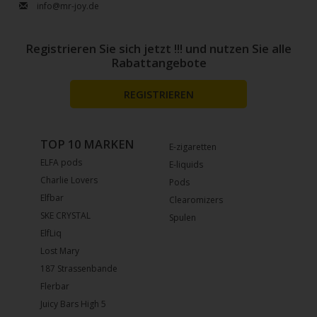
info@mr-joy.de
Registrieren Sie sich jetzt !!! und nutzen Sie alle
Rabattangebote
REGISTRIEREN
TOP 10 MARKEN
E-zigaretten
ELFA pods
E-liquids
Charlie Lovers
Pods
Elfbar
Clearomizers
SKE CRYSTAL
Spulen
ElfLiq
Lost Mary
187 Strassenbande
Flerbar
Juicy Bars High 5