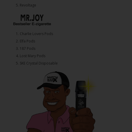
5. ⁠Revoltage
1.⁠ ⁠Charlie Lovers Pods
2.⁠ ⁠⁠Elfa Pods
3.⁠ ⁠⁠187 Pods
4.⁠ ⁠⁠Lost Mary Pods
5.⁠ ⁠⁠SKE Crystal Disposable