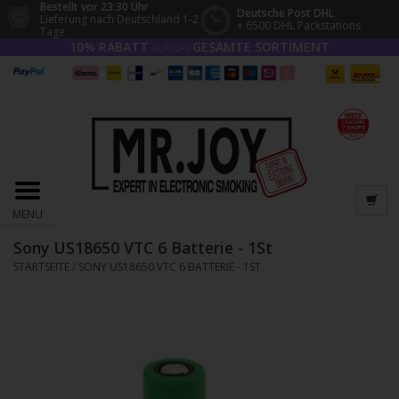
Bestellt vor 23:30 Uhr
Deutsche Post DHL
Lieferung nach Deutschland 1-2
+ 6500 DHL Packstations
Tage
10% RABATT
GESAMTE SORTIMENT
AUF DAS
MENU
Sony US18650 VTC 6 Batterie - 1St
STARTSEITE
/
SONY US18650 VTC 6 BATTERIE - 1ST