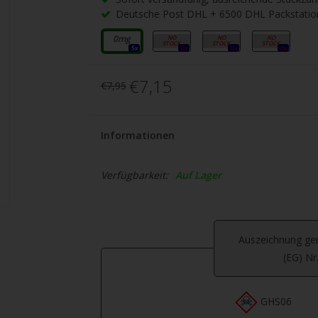
Deutsche Post DHL + 6500 DHL Packstatio
0mg
3mg
6mg
12mg
5x
0x
0x
0x
€7,15
€7,95
Informationen
Verfügbarkeit:
Auf Lager
Auszeichnung g
(EG) Nr
GHS06