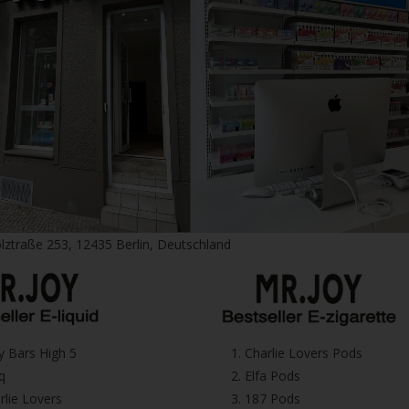
lztraße 253, 12435 Berlin, Deutschland
icy Bars High 5
1.⁠ ⁠Charlie Lovers Pods
iq
2.⁠ ⁠⁠Elfa Pods
harlie Lovers
3.⁠ ⁠⁠187 Pods