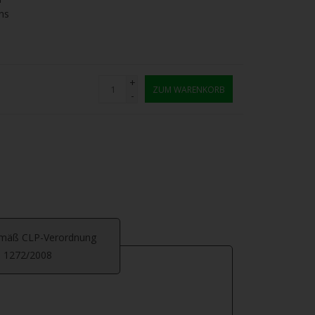
ns
+
ZUM WARENKORB
-
emäß CLP-Verordnung
. 1272/2008