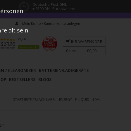
Deutsche Post DHL
tc.
+ 6500 DHL Packstations
 Personen
Mein Konto / Kundenkonto anlegen
e alt sein
IHR WARENKORB
0
items
€0,00
EN / CLEAROMIZER
BATTERIEN/LADEGERÄTE
HOP
BESTSELLERS
BLOGS
STARTSEITE
/
BLACK LABEL - ENERGY - E-LIQUID - 10ML
age
l