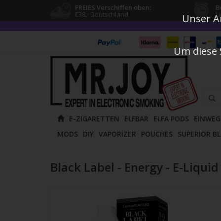
FREIES Verschiffen oben:
B
€38,- Deutschland
L
Unser An
Um diese 
E-ZIGARETTEN
ELFBAR
ELFA PODS
EINWEG
MODS
DIY
VAPORIZER
POUCHES
SUPERIOR B
Black Label - Energy - E-Liquid