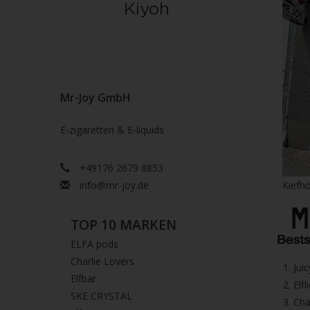
Mr-Joy GmbH
E-zigaretten & E-liquids
+49176 2679 8853
info@mr-joy.de
Kiefho
TOP 10 MARKEN
ELFA pods
Charlie Lovers
1.⁠ ⁠Ju
Elfbar
2.⁠ ⁠⁠Elfl
SKE CRYSTAL
3.⁠ ⁠⁠C