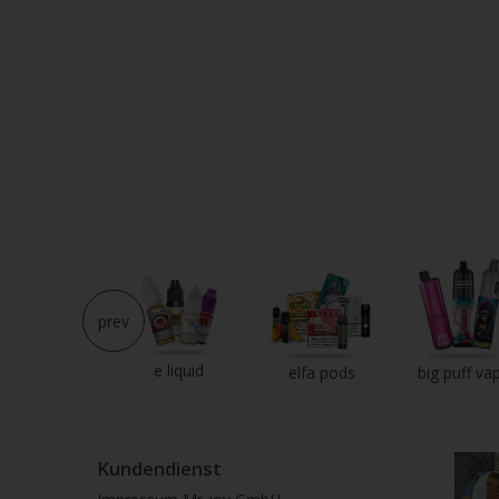
prev
e liquid
neu im shop
elfa pods
big puff va
Kundendienst