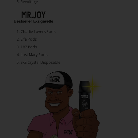
5. ⁠Revoltage
1.⁠ ⁠Charlie Lovers Pods
2.⁠ ⁠⁠Elfa Pods
3.⁠ ⁠⁠187 Pods
4.⁠ ⁠⁠Lost Mary Pods
5.⁠ ⁠⁠SKE Crystal Disposable