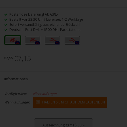
Kostenlose Lieferung! Ab €38,-
Bestellt vor 23:30 Uhr? Lieferzeit 1-2 Werktage
Sofort versandfähig, ausreichende Stückzahl
Deutsche Post DHL + 6500 DHL Packstations
0mg
3mg
6mg
12mg
0x
0x
0x
0x
€7,15
€7,95
Informationen
Verfügbarkeit:
Nicht auf Lager
Wenn auf Lager:
HALTEN SIE MICH AUF DEM LAUFENDEN
Auszeichnung gemäß CLP-