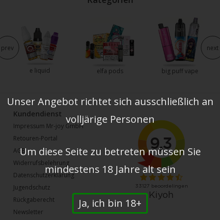
prev
next
e liquid
elfa pods
big puff vape
Unser Angebot richtet sich ausschließlich an
Kundendienst
volljärige Personen
Impressum Mr-joy GmbH
Retouren-Portal
Um diese Seite zu betreten müssen Sie
AGB
Widerrufsbelehrung
mindestens 18 Jahre alt sein
Datenschutzerklärung
Jugendschutz
Rückgaberecht
Ja, ich bin 18+
Newsletter