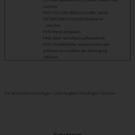
P270 Bei Gebrauch nicht essen, trinken oder
rauchen.
P301+P310 BEI VERSCHLUCKEN: Sofort
GIFTINFORMATIONSZENTRUM/Arzt/
…/anrufen.
P330 Mund ausspülen.
P405 Unter Verschluss aufbewahren.
P501 Inhalt/Behälter entsprechend den
örtlichen Vorschriften der Entsorgung
zuführen.
Zur Wunschliste hinzufügen
/
Zum Vergleich hinzufügen
/
Drucken
Kategorien