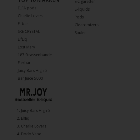
E-zigaretten
ELFA pods
E-liquids
Charlie Lovers
Pods
Elfbar
Clearomizers
SKE CRYSTAL
Spulen
ElfLiq
Lost Mary
187 Strassenbande
Flerbar
Juicy Bars High 5
Bar Juice 5000
1.⁠ ⁠Juicy Bars High 5
2.⁠ ⁠⁠Elfliq
3.⁠ ⁠⁠Charlie Lovers
4.⁠ ⁠⁠Dodo Vape