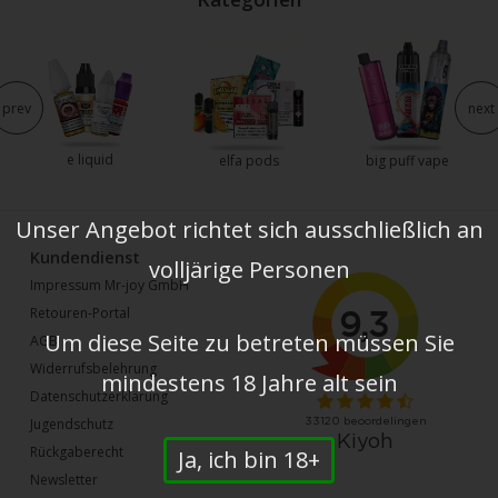
prev
next
e liquid
elfa pods
big puff vape
Unser Angebot richtet sich ausschließlich an
Kundendienst
volljärige Personen
Impressum Mr-joy GmbH
Retouren-Portal
Um diese Seite zu betreten müssen Sie
AGB
Widerrufsbelehrung
mindestens 18 Jahre alt sein
Datenschutzerklärung
Jugendschutz
Rückgaberecht
Ja, ich bin 18+
Newsletter