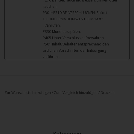
P270 Bei Gebrauch nicht essen, trinken oder
rauchen.
P301+P310 BEI VERSCHLUCKEN: Sofort
GIFTINFORMATIONSZENTRUM/Arzt/
…/anrufen.
P330 Mund ausspülen.
P405 Unter Verschluss aufbewahren.
P501 Inhalt/Behälter entsprechend den
örtlichen Vorschriften der Entsorgung
zuführen.
Zur Wunschliste hinzufügen
/
Zum Vergleich hinzufügen
/
Drucken
Kategorien