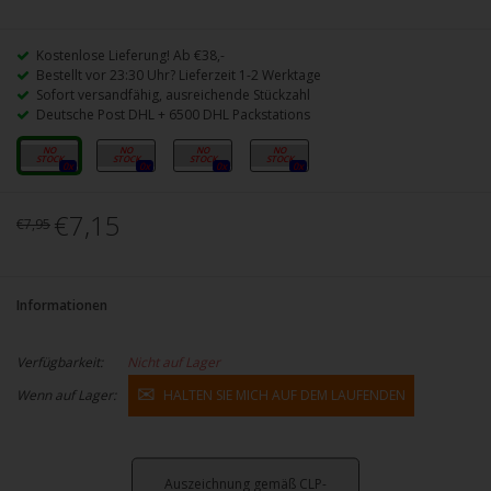
Kostenlose Lieferung! Ab €38,-
Bestellt vor 23:30 Uhr? Lieferzeit 1-2 Werktage
Sofort versandfähig, ausreichende Stückzahl
Deutsche Post DHL + 6500 DHL Packstations
0mg
3mg
6mg
12mg
0x
0x
0x
0x
€7,15
€7,95
Informationen
Verfügbarkeit:
Nicht auf Lager
Wenn auf Lager:
HALTEN SIE MICH AUF DEM LAUFENDEN
Auszeichnung gemäß CLP-