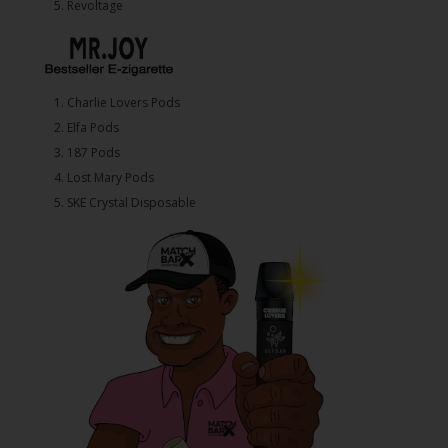
5. ⁠Revoltage
1.⁠ ⁠Charlie Lovers Pods
2.⁠ ⁠⁠Elfa Pods
3.⁠ ⁠⁠187 Pods
4.⁠ ⁠⁠Lost Mary Pods
5.⁠ ⁠⁠SKE Crystal Disposable