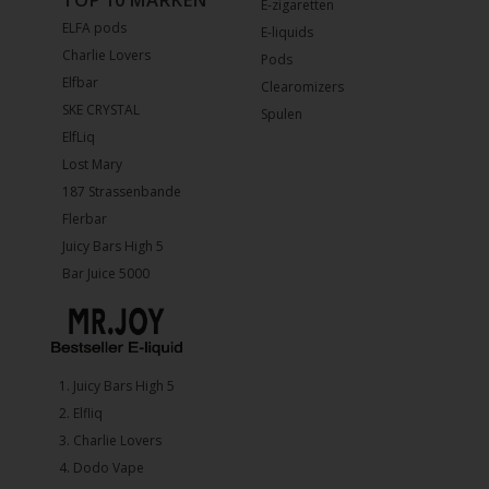
E-zigaretten
ELFA pods
E-liquids
Charlie Lovers
Pods
Elfbar
Clearomizers
SKE CRYSTAL
Spulen
ElfLiq
Lost Mary
187 Strassenbande
Flerbar
Juicy Bars High 5
Bar Juice 5000
1.⁠ ⁠Juicy Bars High 5
2.⁠ ⁠⁠Elfliq
3.⁠ ⁠⁠Charlie Lovers
4.⁠ ⁠⁠Dodo Vape