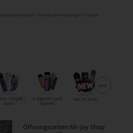
nschliste hinzufügen
/
Zum Vergleich hinzufügen
/
Drucken
next
ma / longfill /
e zigarette pod
e liquid
neu im shop
basis
system
Öffnungszeiten Mr-joy Shop