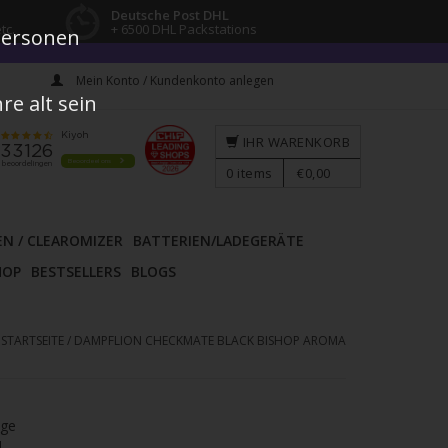
Deutsche Post DHL
tc.
+ 6500 DHL Packstations
 Personen
Mein Konto / Kundenkonto anlegen
e alt sein
IHR WARENKORB
0
items
€0,00
EN / CLEAROMIZER
BATTERIEN/LADEGERÄTE
HOP
BESTSELLERS
BLOGS
STARTSEITE
/
DAMPFLION CHECKMATE BLACK BISHOP AROMA
age
l