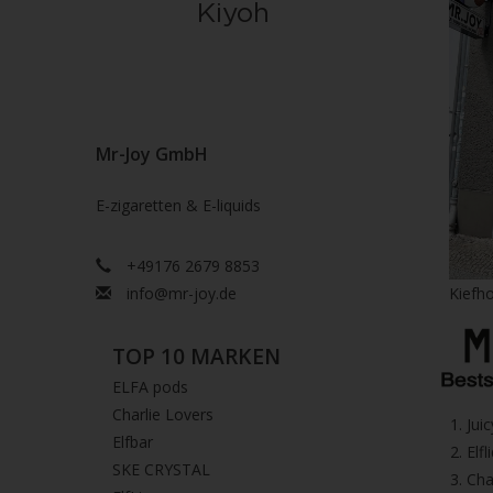
Mr-Joy GmbH
E-zigaretten & E-liquids
+49176 2679 8853
info@mr-joy.de
Kiefho
TOP 10 MARKEN
ELFA pods
Charlie Lovers
1.⁠ ⁠Ju
Elfbar
2.⁠ ⁠⁠Elfl
SKE CRYSTAL
3.⁠ ⁠⁠C