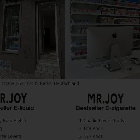
lztraße 253, 12435 Berlin, Deutschland
icy Bars High 5
1.⁠ ⁠Charlie Lovers Pods
iq
2.⁠ ⁠⁠Elfa Pods
harlie Lovers
3.⁠ ⁠⁠187 Pods