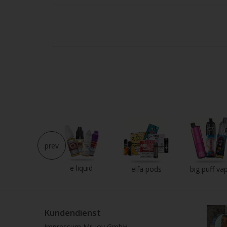
Strei
verw
prev
e liquid
neu im shop
elfa pods
big puff va
Kundendienst
Impressum Mr-joy GmbH