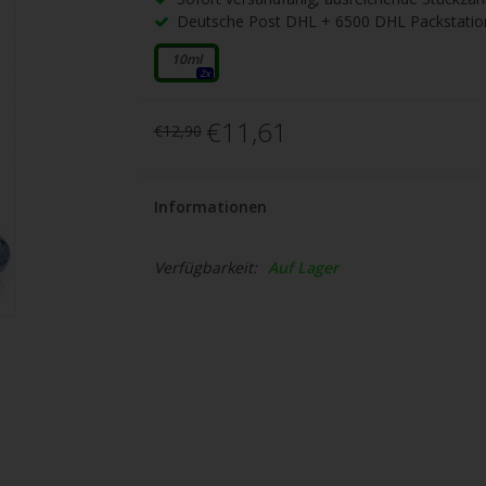
gbare
Deutsche Post DHL + 6500 DHL Packstatio
nis
uwählen.
10ml
2x
ke
€11,61
€12,90
betaste,
Informationen
ewählten
rgebnis
Verfügbarkeit:
Auf Lager
gen.
tzer
hgeräten
en
h-