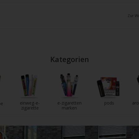
chgesten
enden.
Zur Wu
Kategorien
einweg-e-
e-zigaretten
pods
aro
pe
zigarette
marken