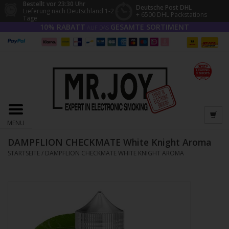
Bestellt vor 23:30 Uhr
Deutsche Post DHL
Lieferung nach Deutschland 1-2
+ 6500 DHL Packstations
Tage
10% RABATT
GESAMTE SORTIMENT
AUF DAS
MENU
DAMPFLION CHECKMATE White Knight Aroma
STARTSEITE
/
DAMPFLION CHECKMATE WHITE KNIGHT AROMA