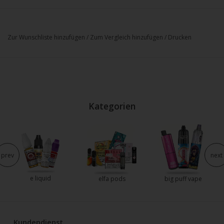
Zur Wunschliste hinzufügen
/
Zum Vergleich hinzufügen
/
Drucken
Kategorien
prev
next
e liquid
elfa pods
big puff vape
Kundendienst