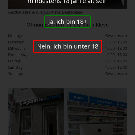
mindestens 18 Jahre alt sein
Gasthausstraße 9, 47533 Kleve, Deutschland
Ja, ich bin 18+
Öffnungszeiten Mr-joy Shop Kleve
Montag:
Geschlossen
Dienstag:
10:00 - 18:00
Nein, ich bin unter 18
Mittwochs:
10:00 - 18:00
Donnerstag:
10:00 - 18:00
Freitag:
10:00 - 18:00
Samstag:
10:00 - 18:00
Sonntag:
Geschlossen