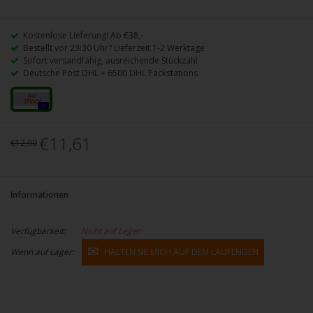
Kostenlose Lieferung! Ab €38,-
Bestellt vor 23:30 Uhr? Lieferzeit 1-2 Werktage
Sofort versandfähig, ausreichende Stückzahl
Deutsche Post DHL + 6500 DHL Packstations
10ml
0x
€11,61
€12,90
Informationen
Verfügbarkeit:
Nicht auf Lager
Wenn auf Lager:
HALTEN SIE MICH AUF DEM LAUFENDEN