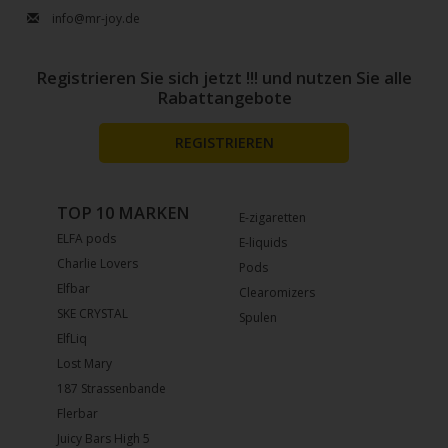
info@mr-joy.de
Registrieren Sie sich jetzt !!! und nutzen Sie alle
Rabattangebote
REGISTRIEREN
TOP 10 MARKEN
E-zigaretten
ELFA pods
E-liquids
Charlie Lovers
Pods
Elfbar
Clearomizers
SKE CRYSTAL
Spulen
ElfLiq
Lost Mary
187 Strassenbande
Flerbar
Juicy Bars High 5