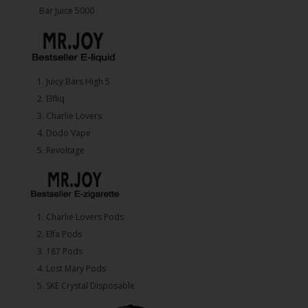
Bar Juice 5000
1.⁠ ⁠Juicy Bars High 5
2.⁠ ⁠⁠Elfliq
3.⁠ ⁠⁠Charlie Lovers
4.⁠ ⁠⁠Dodo Vape
5. ⁠Revoltage
1.⁠ ⁠Charlie Lovers Pods
2.⁠ ⁠⁠Elfa Pods
3.⁠ ⁠⁠187 Pods
4.⁠ ⁠⁠Lost Mary Pods
5.⁠ ⁠⁠SKE Crystal Disposable