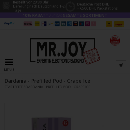
Bestellt vor 23:30 Uhr
Deutsche Post DHL
Lieferung nach Deutschland 1-2
+ 6500 DHL Packstations
Tage
10% RABATT
GESAMTE SORTIMENT
AUF DAS
MENU
Dardania - Prefilled Pod - Grape Ice
STARTSEITE
/
DARDANIA - PREFILLED POD - GRAPE ICE