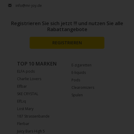
info@mr-joy.de
Registrieren Sie sich jetzt !!! und nutzen Sie alle
Rabattangebote
REGISTRIEREN
TOP 10 MARKEN
E-zigaretten
ELFA pods
E-liquids
Charlie Lovers
Pods
Elfbar
Clearomizers
SKE CRYSTAL
Spulen
ElfLiq
Lost Mary
187 Strassenbande
Flerbar
Juicy Bars High 5