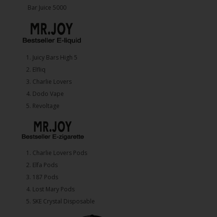
Bar Juice 5000
1.⁠ ⁠Juicy Bars High 5
2.⁠ ⁠⁠Elfliq
3.⁠ ⁠⁠Charlie Lovers
4.⁠ ⁠⁠Dodo Vape
5. ⁠Revoltage
1.⁠ ⁠Charlie Lovers Pods
2.⁠ ⁠⁠Elfa Pods
3.⁠ ⁠⁠187 Pods
4.⁠ ⁠⁠Lost Mary Pods
5.⁠ ⁠⁠SKE Crystal Disposable