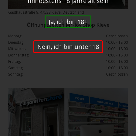
mindestens 18 Jahre alt sein
Gasthausstraße 9, 47533 Kleve, Deutschland
Ja, ich bin 18+
Öffnungszeiten Mr-joy Shop Kleve
Montag:
Geschlossen
Dienstag:
10:00 - 18:00
Nein, ich bin unter 18
Mittwochs:
10:00 - 18:00
Donnerstag:
10:00 - 18:00
Freitag:
10:00 - 18:00
Samstag:
10:00 - 18:00
Sonntag:
Geschlossen