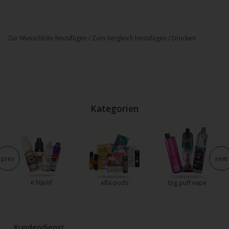
Zur Wunschliste hinzufügen
/
Zum Vergleich hinzufügen
/
Drucken
Kategorien
prev
next
e liquid
elfa pods
big puff vape
Kundendienst