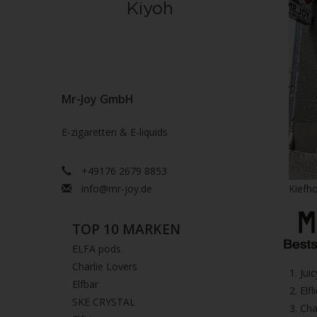
Mr-Joy GmbH
E-zigaretten & E-liquids
+49176 2679 8853
info@mr-joy.de
Kiefho
TOP 10 MARKEN
ELFA pods
Charlie Lovers
1.⁠ ⁠Ju
Elfbar
2.⁠ ⁠⁠Elfl
SKE CRYSTAL
3.⁠ ⁠⁠C