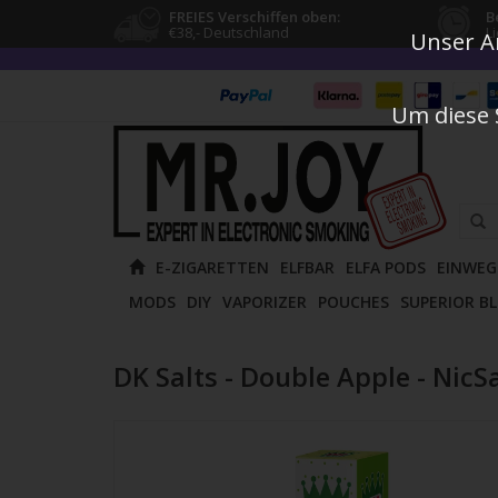
FREIES Verschiffen oben:
B
€38,- Deutschland
L
Unser An
Um diese 
Verw
E-ZIGARETTEN
ELFBAR
ELFA PODS
EINWEG
die
MODS
DIY
VAPORIZER
POUCHES
SUPERIOR B
Pfeile
nach
oben
DK Salts - Double Apple - NicSa
und
unten
um
das