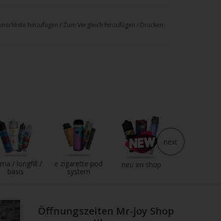
nschliste hinzufügen
/
Zum Vergleich hinzufügen
/
Drucken
next
ma / longfill /
e zigarette pod
e liquid
neu im shop
basis
system
Öffnungszeiten Mr-joy Shop