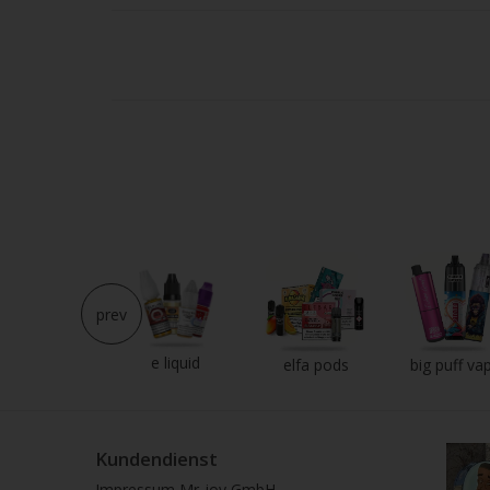
Strei
verw
prev
e liquid
neu im shop
elfa pods
big puff va
Kundendienst
Impressum Mr-joy GmbH