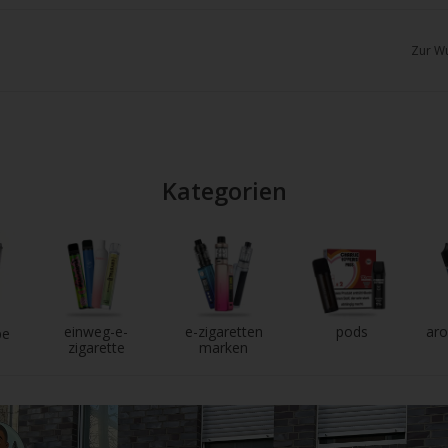
chgesten
enden.
Zur Wu
Kategorien
einweg-e-
e-zigaretten
pods
aro
pe
zigarette
marken