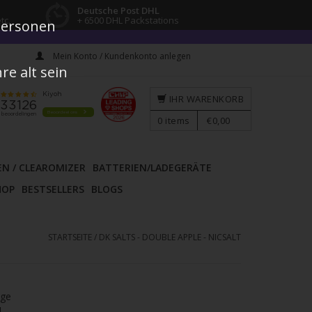
Deutsche Post DHL
tc.
+ 6500 DHL Packstations
 Personen
Mein Konto / Kundenkonto anlegen
e alt sein
IHR WARENKORB
0
items
€0,00
EN / CLEAROMIZER
BATTERIEN/LADEGERÄTE
HOP
BESTSELLERS
BLOGS
STARTSEITE
/
DK SALTS - DOUBLE APPLE - NICSALT
age
l