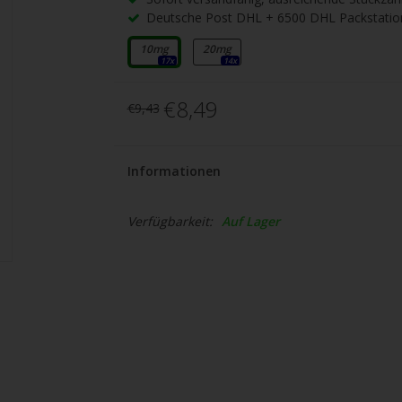
gbare
Deutsche Post DHL + 6500 DHL Packstatio
nis
uwählen.
10mg
20mg
17x
14x
ke
€8,49
€9,43
betaste,
Informationen
ewählten
rgebnis
Verfügbarkeit:
Auf Lager
gen.
tzer
hgeräten
en
h-