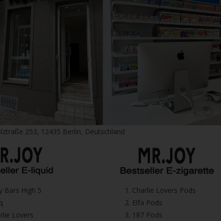
lztraße 253, 12435 Berlin, Deutschland
icy Bars High 5
1.⁠ ⁠Charlie Lovers Pods
iq
2.⁠ ⁠⁠Elfa Pods
harlie Lovers
3.⁠ ⁠⁠187 Pods