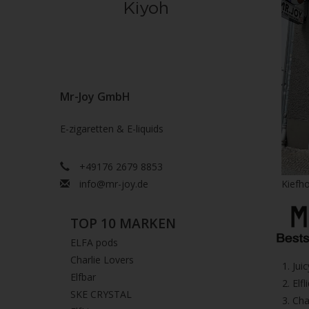
Mr-Joy GmbH
E-zigaretten & E-liquids
+49176 2679 8853
info@mr-joy.de
Kiefho
TOP 10 MARKEN
ELFA pods
Charlie Lovers
1.⁠ ⁠Ju
Elfbar
2.⁠ ⁠⁠Elfl
SKE CRYSTAL
3.⁠ ⁠⁠C