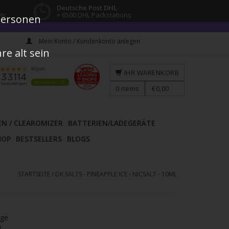
Deutsche Post DHL
tc.
+ 6500 DHL Packstations
 Personen
Mein Konto / Kundenkonto anlegen
e alt sein
IHR WARENKORB
0
items
€0,00
EN / CLEAROMIZER
BATTERIEN/LADEGERÄTE
HOP
BESTSELLERS
BLOGS
STARTSEITE
/
DK SALTS - PINEAPPLE ICE - NICSALT - 10ML
age
l