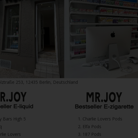
lztraße 253, 12435 Berlin, Deutschland
icy Bars High 5
1.⁠ ⁠Charlie Lovers Pods
iq
2.⁠ ⁠⁠Elfa Pods
harlie Lovers
3.⁠ ⁠⁠187 Pods