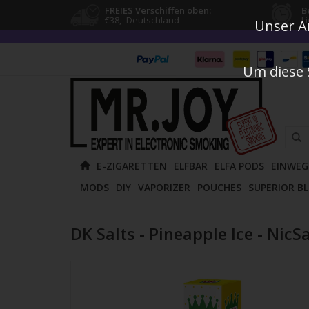
FREIES Verschiffen oben:
B
€38,- Deutschland
L
Unser An
Um diese 
Verw
E-ZIGARETTEN
ELFBAR
ELFA PODS
EINWEG
die
MODS
DIY
VAPORIZER
POUCHES
SUPERIOR B
Pfeile
nach
oben
DK Salts - Pineapple Ice - NicS
und
unten
um
das