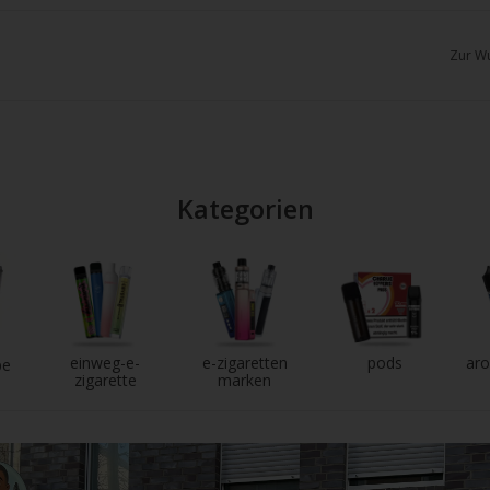
chgesten
enden.
Zur Wu
Kategorien
einweg-e-
e-zigaretten
pods
aro
pe
zigarette
marken