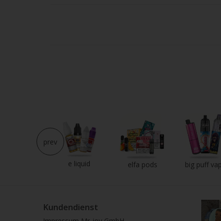
Strei
verw
prev
e liquid
neu im shop
elfa pods
big puff va
Kundendienst
Impressum Mr-joy GmbH