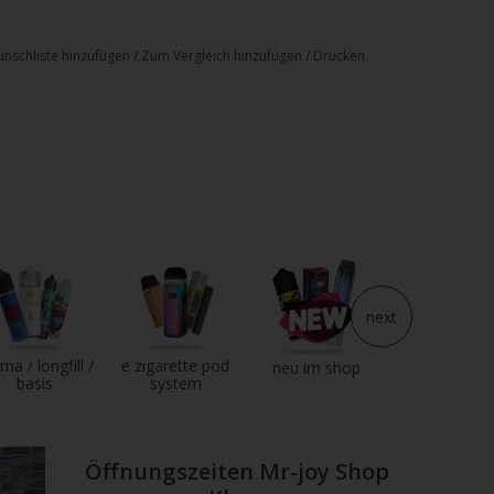
nschliste hinzufügen
/
Zum Vergleich hinzufügen
/
Drucken
next
ma / longfill /
e zigarette pod
e liquid
neu im shop
basis
system
Öffnungszeiten Mr-joy Shop