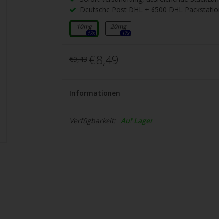
gbare
Deutsche Post DHL + 6500 DHL Packstatio
nis
uwählen.
10mg
20mg
17x
17x
ke
€8,49
€9,43
betaste,
Informationen
ewählten
rgebnis
Verfügbarkeit:
Auf Lager
gen.
tzer
hgeräten
en
h-