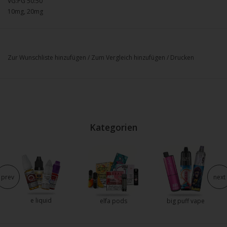
VG:PG 50:50
10mg, 20mg
Zur Wunschliste hinzufügen
/
Zum Vergleich hinzufügen
/
Drucken
Kategorien
prev
next
e liquid
elfa pods
big puff vape