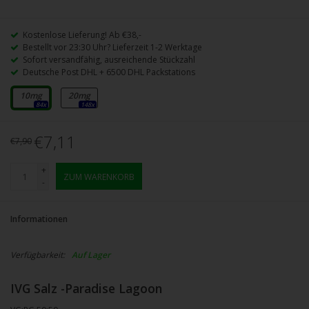
Kostenlose Lieferung! Ab €38,-
Bestellt vor 23:30 Uhr? Lieferzeit 1-2 Werktage
Sofort versandfähig, ausreichende Stückzahl
Deutsche Post DHL + 6500 DHL Packstations
10mg
20mg
84x
148x
€7,11
€7,90
+
ZUM WARENKORB
-
Informationen
Verfügbarkeit:
Auf Lager
IVG Salz -Paradise Lagoon