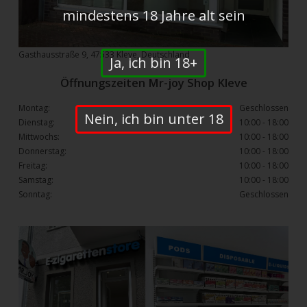
mindestens 18 Jahre alt sein
Gasthausstraße 9, 47533 Kleve, Deutschland
Ja, ich bin 18+
Öffnungszeiten Mr-joy Shop Kleve
Montag:
Geschlossen
Nein, ich bin unter 18
Dienstag:
10:00 - 18:00
Mittwochs:
10:00 - 18:00
Donnerstag:
10:00 - 18:00
Freitag:
10:00 - 18:00
Samstag:
10:00 - 18:00
Sonntag:
Geschlossen