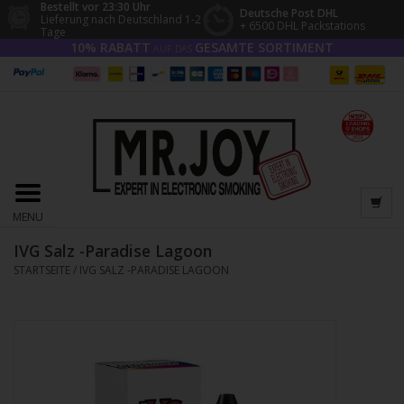
Bestellt vor 23:30 Uhr
Deutsche Post DHL
Lieferung nach Deutschland 1-2
+ 6500 DHL Packstations
Tage
10% RABATT
GESAMTE SORTIMENT
AUF DAS
MENU
IVG Salz -Paradise Lagoon
STARTSEITE
/
IVG SALZ -PARADISE LAGOON