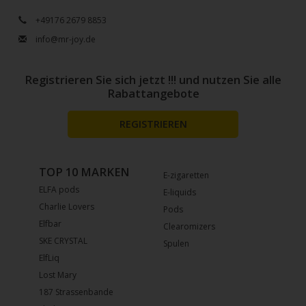
+49176 2679 8853
info@mr-joy.de
Registrieren Sie sich jetzt !!! und nutzen Sie alle
Rabattangebote
REGISTRIEREN
TOP 10 MARKEN
E-zigaretten
ELFA pods
E-liquids
Charlie Lovers
Pods
Elfbar
Clearomizers
SKE CRYSTAL
Spulen
ElfLiq
Lost Mary
187 Strassenbande