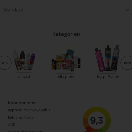
Kategorien
prev
next
e liquid
elfa pods
big puff vape
Kundendienst
Impressum Mr-joy GmbH
Retouren-Portal
AGB