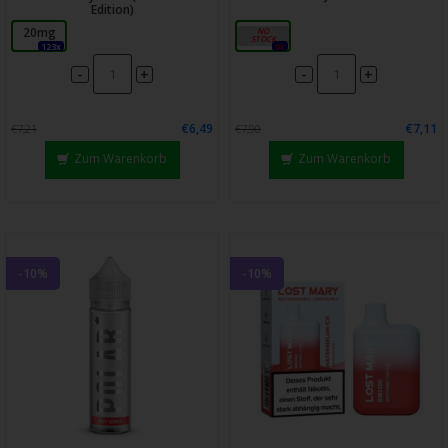
Edition)
20mg
20mg
123x
0x
-
-
+
+
€6,49
€7,11
€7,21
€7,90
Zum Warenkorb
Zum Warenkorb
-10%
-10%