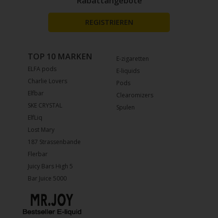
Rabattangebote
REGISTRIEREN
TOP 10 MARKEN
E-zigaretten
ELFA pods
E-liquids
Charlie Lovers
Pods
Elfbar
Clearomizers
SKE CRYSTAL
Spulen
ElfLiq
Lost Mary
187 Strassenbande
Flerbar
Juicy Bars High 5
Bar Juice 5000