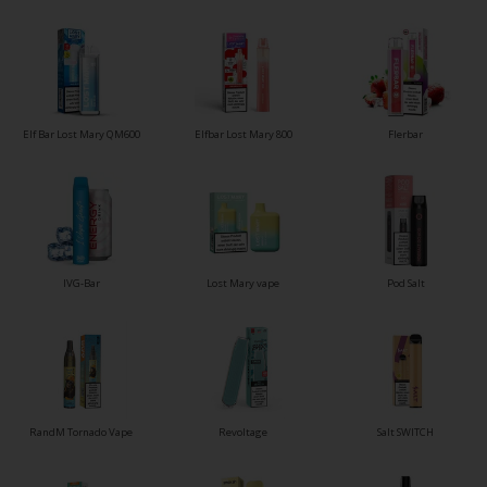
Elf Bar Lost Mary QM600
Elfbar Lost Mary 800
Flerbar
IVG-Bar
Lost Mary vape
Pod Salt
RandM Tornado Vape
Revoltage
Salt SWITCH