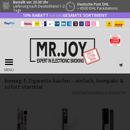
Bestellt vor 23:30 Uhr
Deutsche Post DHL
Lieferung nach Deutschland 1-2
+ 6500 DHL Packstations
Tage
10% RABATT
GESAMTE SORTIMENT
AUF DAS
MENU
Einweg-E-Zigarette kaufen – einfach, kompakt &
sofort startklar
STARTSEITE
/
EINWEG-E-ZIGARETTE