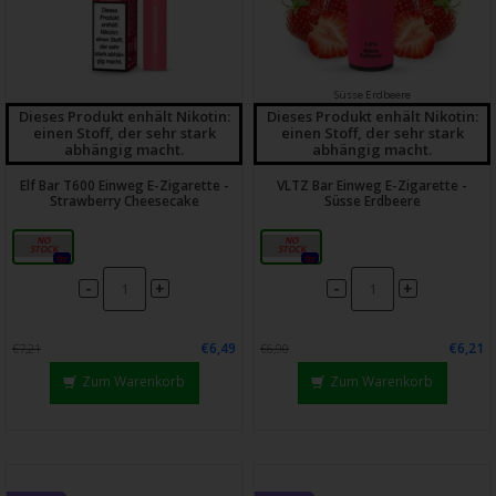
Süsse Erdbeere
Dieses Produkt enhält Nikotin:
Dieses Produkt enhält Nikotin:
einen Stoff, der sehr stark
einen Stoff, der sehr stark
abhängig macht.
abhängig macht.
Elf Bar T600 Einweg E-Zigarette -
VLTZ Bar Einweg E-Zigarette -
Strawberry Cheesecake
Süsse Erdbeere
20mg
16mg
0x
0x
-
-
+
+
€6,49
€6,21
€7,21
€6,90
Zum Warenkorb
Zum Warenkorb