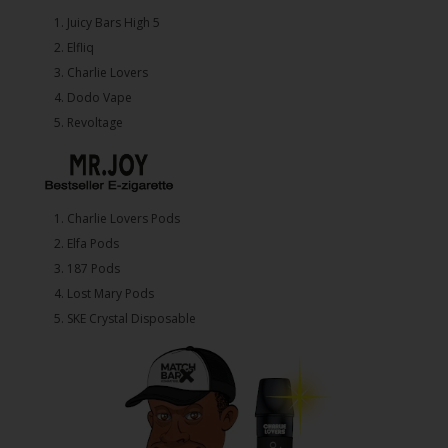
1.⁠ ⁠Juicy Bars High 5
2.⁠ ⁠⁠Elfliq
3.⁠ ⁠⁠Charlie Lovers
4.⁠ ⁠⁠Dodo Vape
5. ⁠Revoltage
1.⁠ ⁠Charlie Lovers Pods
2.⁠ ⁠⁠Elfa Pods
3.⁠ ⁠⁠187 Pods
4.⁠ ⁠⁠Lost Mary Pods
5.⁠ ⁠⁠SKE Crystal Disposable