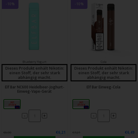
-10%
-10%
Blueberry Yogurt
Cola
Dieses Produkt enhält Nikotin:
Dieses Produkt enhält Nikotin:
einen Stoff, der sehr stark
einen Stoff, der sehr stark
abhängig macht.
abhängig macht.
Elf Bar NC600 Heidelbeer-Joghurt-
Elf Bar Einweg-Cola
Einweg-Vape-Gerät
20 mg
20 mg
0x
0x
-
-
+
+
€6,21
€6,49
€6,90
€7,21