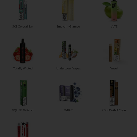
SKE Crystal Bar
Smokah - Glamee
VLTZ
Totally Wicked
Undercover Vapes
Vozol
VQUBE 18 Karat
X-BAR
XO HAVANA Cigar