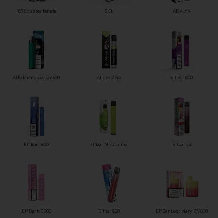
187 Strassenbande
5 EL
ADALYA
Al Fakher Crowbar 600
Allday 2 Go
Elf Bar 600
Elf Bar T600
Elfbar Nikotinfrei
Elfbar v2
Elf Bar NC600
Elfbar 800
Elf Bar Lost Mary BM600