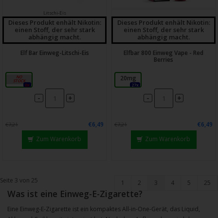
Litschi-Eis
Dieses Produkt enhält Nikotin:
Dieses Produkt enhält Nikotin:
einen Stoff, der sehr stark
einen Stoff, der sehr stark
abhängig macht.
abhängig macht.
Elf Bar Einweg-Litschi-Eis
Elfbar 800 Einweg Vape - Red
Berries
20 mg
20mg
0x
27x
-
-
+
+
€6,49
€6,49
€7,21
€7,21
Zum Warenkorb
Zum Warenkorb
Seite 3 von 25
1
2
3
4
5
25
Was ist eine Einweg-E-Zigarette?
Eine Einweg-E-Zigarette ist ein kompaktes All-in-One-Gerät, das Liquid,