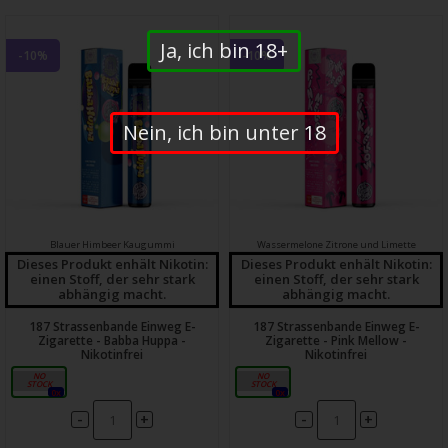
Ja, ich bin 18+
-10%
-10%
Nein, ich bin unter 18
Blauer Himbeer Kaugummi
Wassermelone
Zitrone und Limette
Dieses Produkt enhält Nikotin:
Dieses Produkt enhält Nikotin:
einen Stoff, der sehr stark
einen Stoff, der sehr stark
abhängig macht.
abhängig macht.
187 Strassenbande Einweg E-
187 Strassenbande Einweg E-
Zigarette - Babba Huppa -
Zigarette - Pink Mellow -
Nikotinfrei
Nikotinfrei
0mg
0mg
0x
0x
-
-
+
+