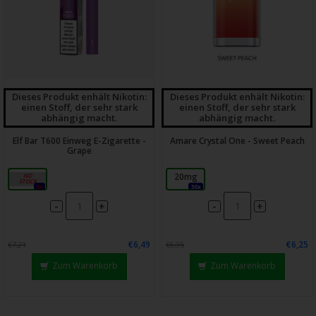
Dieses Produkt enhält Nikotin:
Dieses Produkt enhält Nikotin:
einen Stoff, der sehr stark
einen Stoff, der sehr stark
abhängig macht.
abhängig macht.
Elf Bar T600 Einweg E-Zigarette -
Amare Crystal One - Sweet Peach
Grape
20mg
20mg
0x
30x
-
-
+
+
€6,49
€6,25
€7,21
€6,95
Zum Warenkorb
Zum Warenkorb