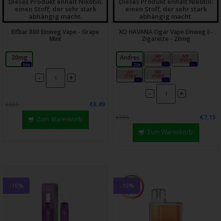
Dieses Produkt enhält Nikotin:
Dieses Produkt enhält Nikotin:
einen Stoff, der sehr stark
einen Stoff, der sehr stark
abhängig macht.
abhängig macht.
Elfbar 800 Einweg Vape - Grape
XO HAVANA Cigar Vape Einweg E-
Mint
Zigarette - 20mg
20mg
Andres
Venecia
Romeo
86x
20x
0x
0x
Retto
Daisy
-
+
0x
0x
-
+
€6,49
€7,21
€7,15
€7,95
Zum Warenkorb
Zum Warenkorb
-10%
-10%