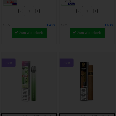
20mg
0mg
0x
345x
-
-
+
+
€4,99
€6,49
€5,55
€7,21
Zum Warenkorb
Zum Warenkorb
-10%
-10%