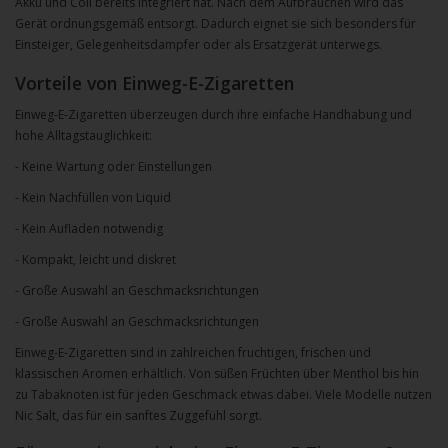
Akku und Coil bereits integriert hat. Nach dem Aufbrauchen wird das
Gerät ordnungsgemäß entsorgt. Dadurch eignet sie sich besonders für
Einsteiger, Gelegenheitsdampfer oder als Ersatzgerät unterwegs.
Vorteile von Einweg-E-Zigaretten
Einweg-E-Zigaretten überzeugen durch ihre einfache Handhabung und
hohe Alltagstauglichkeit:
- Keine Wartung oder Einstellungen
- Kein Nachfüllen von Liquid
- Kein Aufladen notwendig
- Kompakt, leicht und diskret
- Große Auswahl an Geschmacksrichtungen
- Große Auswahl an Geschmacksrichtungen
Einweg-E-Zigaretten sind in zahlreichen fruchtigen, frischen und
klassischen Aromen erhältlich. Von süßen Früchten über Menthol bis hin
zu Tabaknoten ist für jeden Geschmack etwas dabei. Viele Modelle nutzen
Nic Salt, das für ein sanftes Zuggefühl sorgt.