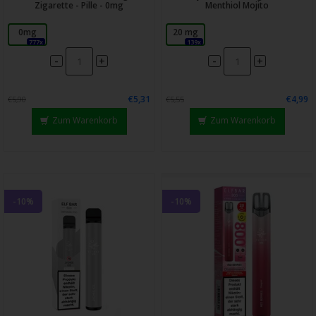
Zigarette - Pille - 0mg
Menthiol Mojito
0mg
20 mg
777x
139x
-
-
+
+
€5,31
€4,99
€5,90
€5,55
Zum Warenkorb
Zum Warenkorb
-10%
-10%