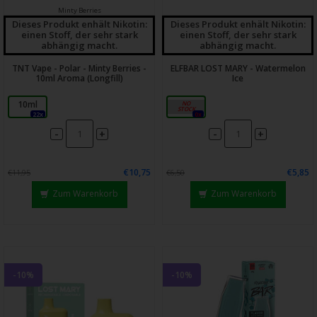
Minty Berries
Dieses Produkt enhält Nikotin:
Dieses Produkt enhält Nikotin:
einen Stoff, der sehr stark
einen Stoff, der sehr stark
abhängig macht.
abhängig macht.
TNT Vape - Polar - Minty Berries -
ELFBAR LOST MARY - Watermelon
10ml Aroma (Longfill)
Ice
10ml
20mg
22x
0x
-
-
+
+
€10,75
€5,85
€11,95
€6,50
Zum Warenkorb
Zum Warenkorb
-10%
-10%