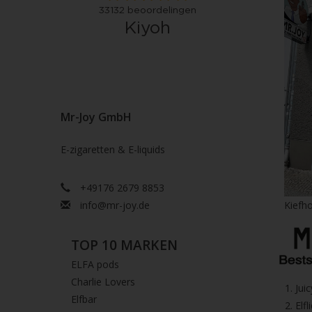
Mr-Joy GmbH
E-zigaretten & E-liquids
+49176 2679 8853
info@mr-joy.de
Kiefho
TOP 10 MARKEN
ELFA pods
Charlie Lovers
1.⁠ ⁠Ju
Elfbar
2.⁠ ⁠⁠Elfl