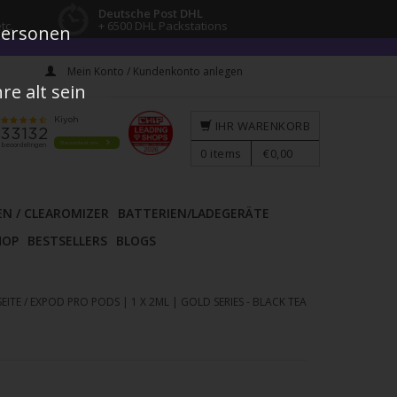
Deutsche Post DHL
tc.
+ 6500 DHL Packstations
 Personen
Mein Konto / Kundenkonto anlegen
e alt sein
IHR WARENKORB
0
items
€0,00
EN / CLEAROMIZER
BATTERIEN/LADEGERÄTE
HOP
BESTSELLERS
BLOGS
EITE
/
EXPOD PRO PODS | 1 X 2ML | GOLD SERIES - BLACK TEA