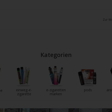
chgesten
enden.
Zur Wu
Kategorien
einweg-e-
e-zigaretten
pods
aro
pe
zigarette
marken