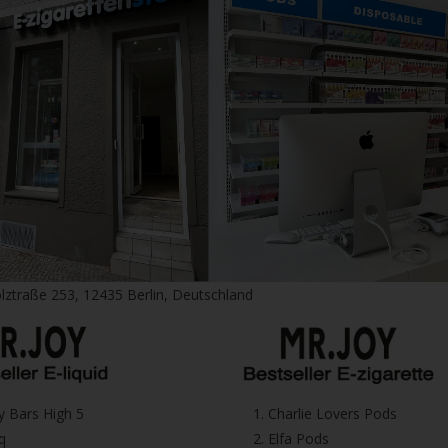
lztraße 253, 12435 Berlin, Deutschland
icy Bars High 5
1.⁠ ⁠Charlie Lovers Pods
iq
2.⁠ ⁠⁠Elfa Pods