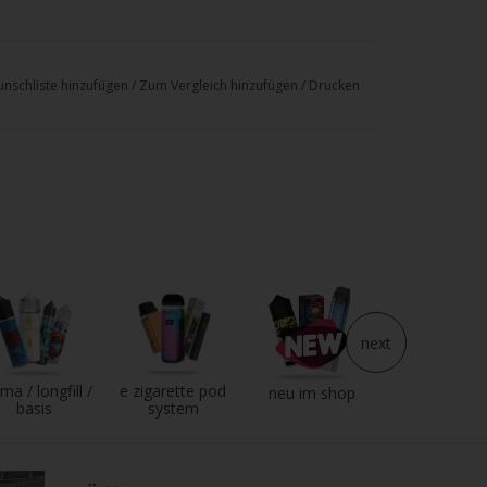
nschliste hinzufügen
/
Zum Vergleich hinzufügen
/
Drucken
next
ma / longfill /
e zigarette pod
e liquid
neu im shop
basis
system