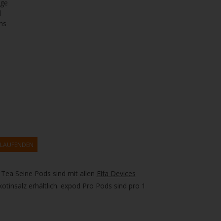
age
l
ns
M LAUFENDEN
 Tea Seine Pods sind mit allen
Elfa Devices
tinsalz erhältlich. expod Pro Pods sind pro 1