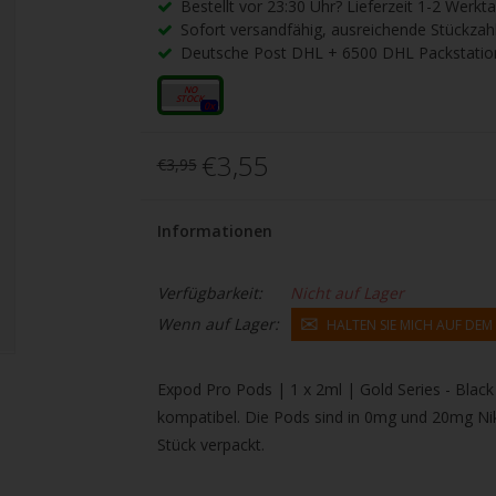
gbare
Bestellt vor 23:30 Uhr? Lieferzeit 1-2 Werkt
Sofort versandfähig, ausreichende Stückzah
nis
Deutsche Post DHL + 6500 DHL Packstatio
uwählen.
ke
20mg
0x
betaste,
€3,55
€3,95
ewählten
Informationen
rgebnis
Verfügbarkeit:
Nicht auf Lager
gen.
Wenn auf Lager:
HALTEN SIE MICH AUF DE
tzer
Expod Pro Pods | 1 x 2ml | Gold Series - Black
hgeräten
kompatibel. Die Pods sind in 0mg und 20mg Niko
en
Stück verpackt.
h-