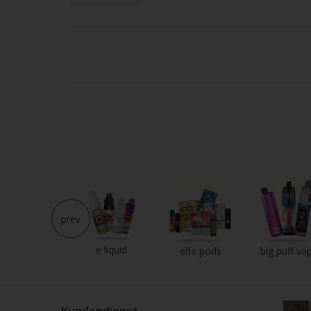
Strei
verw
prev
e liquid
neu im shop
elfa pods
big puff va
Kundendienst