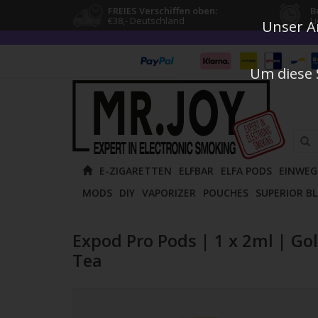
FREIES Verschiffen oben:
B
€38,- Deutschland
L
Unser An
Um diese 
Verw
E-ZIGARETTEN
ELFBAR
ELFA PODS
EINWEG
die
MODS
DIY
VAPORIZER
POUCHES
SUPERIOR B
Pfeile
nach
oben
Expod Pro Pods | 1 x 2ml | Gol
und
Tea
unten
um
das