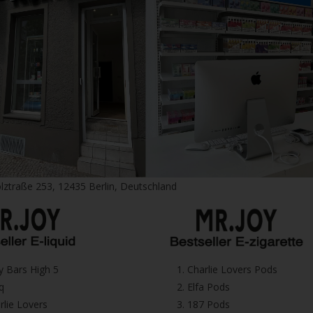
lztraße 253, 12435 Berlin, Deutschland
icy Bars High 5
1.⁠ ⁠Charlie Lovers Pods
iq
2.⁠ ⁠⁠Elfa Pods
harlie Lovers
3.⁠ ⁠⁠187 Pods