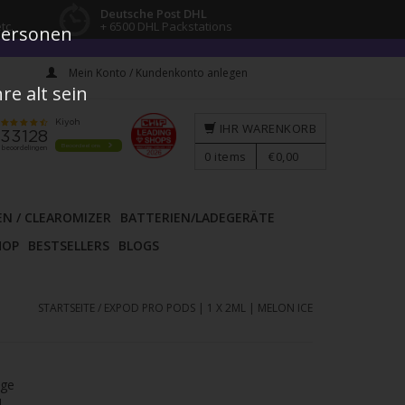
Deutsche Post DHL
tc.
+ 6500 DHL Packstations
 Personen
Mein Konto / Kundenkonto anlegen
e alt sein
IHR WARENKORB
0
items
€0,00
EN / CLEAROMIZER
BATTERIEN/LADEGERÄTE
HOP
BESTSELLERS
BLOGS
STARTSEITE
/
EXPOD PRO PODS | 1 X 2ML | MELON ICE
age
l