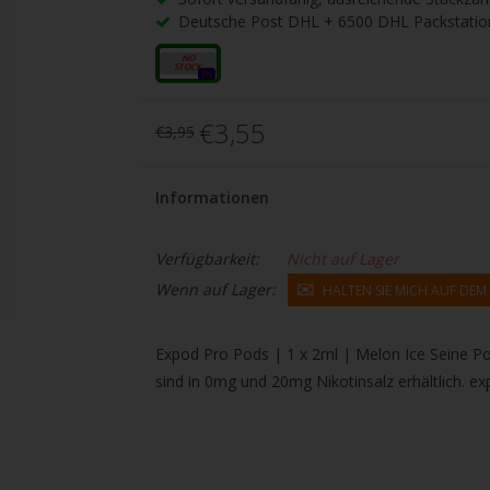
gbare
Deutsche Post DHL + 6500 DHL Packstatio
nis
uwählen.
20mg
0x
ke
€3,55
€3,95
betaste,
Informationen
ewählten
rgebnis
Verfügbarkeit:
Nicht auf Lager
Wenn auf Lager:
HALTEN SIE MICH AUF DE
gen.
tzer
Expod Pro Pods | 1 x 2ml | Melon Ice Seine Po
sind in 0mg und 20mg Nikotinsalz erhältlich. ex
hgeräten
en
h-