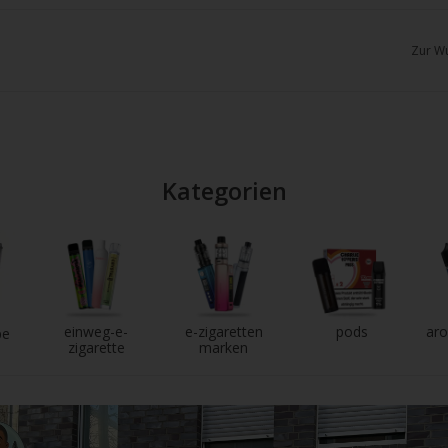
chgesten
enden.
Zur Wu
Kategorien
einweg-e-
e-zigaretten
pods
aro
pe
zigarette
marken