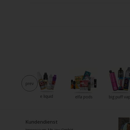
Strei
verw
prev
e liquid
neu im shop
elfa pods
big puff va
Kundendienst
Impressum Mr-joy GmbH