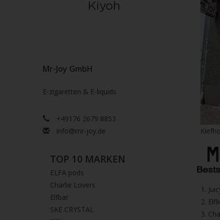
Mr-Joy GmbH
E-zigaretten & E-liquids
+49176 2679 8853
info@mr-joy.de
Kiefho
TOP 10 MARKEN
ELFA pods
Charlie Lovers
1.⁠ ⁠Ju
Elfbar
2.⁠ ⁠⁠Elfl
SKE CRYSTAL
3.⁠ ⁠⁠C