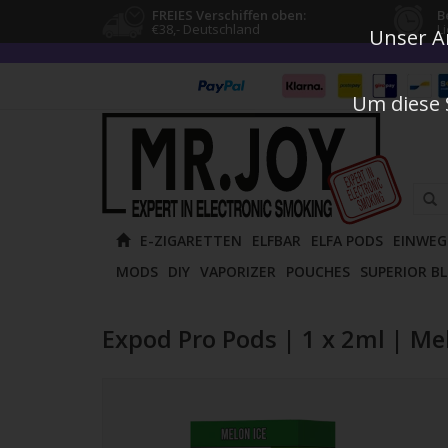
FREIES Verschiffen oben:
B
€38,- Deutschland
L
Unser An
Um diese 
Verw
E-ZIGARETTEN
ELFBAR
ELFA PODS
EINWEG
die
MODS
DIY
VAPORIZER
POUCHES
SUPERIOR B
Pfeile
nach
oben
Expod Pro Pods | 1 x 2ml | Me
und
unten
um
das