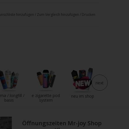
nschliste hinzufügen
/
Zum Vergleich hinzufügen
/
Drucken
next
ma / longfill /
e zigarette pod
e liquid
neu im shop
basis
system
Öffnungszeiten Mr-joy Shop