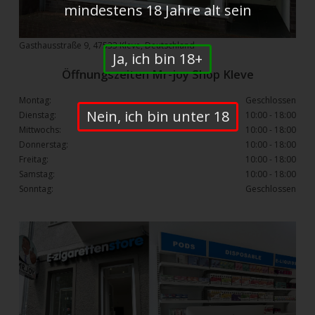
mindestens 18 Jahre alt sein
Gasthausstraße 9, 47533 Kleve, Deutschland
Ja, ich bin 18+
Öffnungszeiten Mr-joy Shop Kleve
Montag:
Geschlossen
Nein, ich bin unter 18
Dienstag:
10:00 - 18:00
Mittwochs:
10:00 - 18:00
Donnerstag:
10:00 - 18:00
Freitag:
10:00 - 18:00
Samstag:
10:00 - 18:00
Sonntag:
Geschlossen