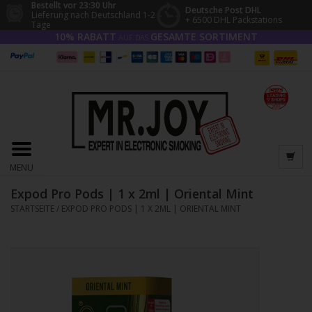
Bestellt vor 23:30 Uhr
Deutsche Post DHL
Lieferung nach Deutschland 1-2
+ 6500 DHL Packstations
Tage
10% RABATT
GESAMTE SORTIMENT
AUF DAS
MENU
Expod Pro Pods | 1 x 2ml | Oriental Mint
STARTSEITE
/
EXPOD PRO PODS | 1 X 2ML | ORIENTAL MINT