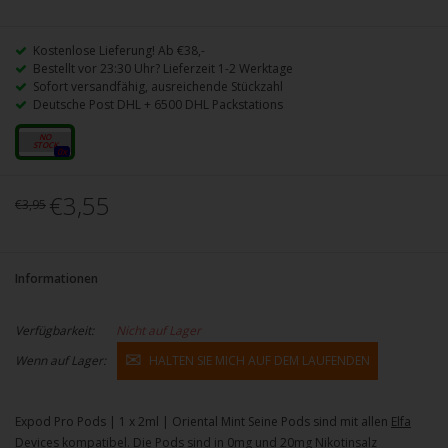
Kostenlose Lieferung! Ab €38,-
Bestellt vor 23:30 Uhr? Lieferzeit 1-2 Werktage
Sofort versandfähig, ausreichende Stückzahl
Deutsche Post DHL + 6500 DHL Packstations
20mg
0x
€3,55
€3,95
Informationen
Verfügbarkeit:
Nicht auf Lager
Wenn auf Lager:
HALTEN SIE MICH AUF DEM LAUFENDEN
Expod Pro Pods | 1 x 2ml | Oriental Mint Seine Pods sind mit allen
Elfa
Devices
kompatibel. Die Pods sind in 0mg und 20mg Nikotinsalz