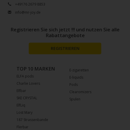
+49176 2679 8853
info@mr-joy.de
Registrieren Sie sich jetzt !!! und nutzen Sie alle
Rabattangebote
REGISTRIEREN
TOP 10 MARKEN
E-zigaretten
ELFA pods
E-liquids
Charlie Lovers
Pods
Elfbar
Clearomizers
SKE CRYSTAL
Spulen
ElfLiq
Lost Mary
187 Strassenbande
Flerbar