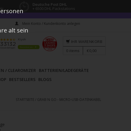
Deutsche Post DHL
tc.
+ 6500 DHL Packstations
 Personen
Mein Konto / Kundenkonto anlegen
e alt sein
IHR WARENKORB
0
items
€0,00
EN / CLEAROMIZER
BATTERIEN/LADEGERÄTE
HOP
BESTSELLERS
BLOGS
STARTSEITE
/
GRAB N GO - MICRO-USB-DATENKABEL
age
l