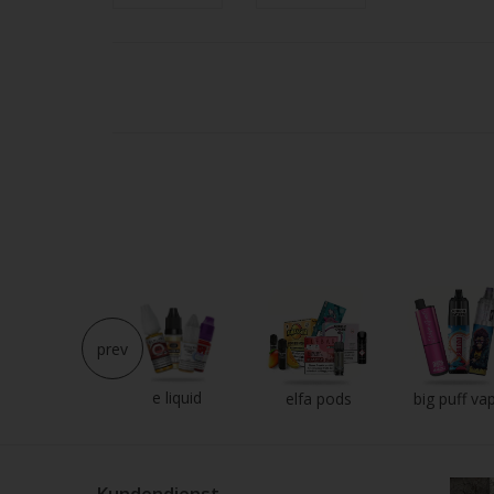
Strei
verw
prev
e liquid
neu im shop
elfa pods
big puff va
Kundendienst