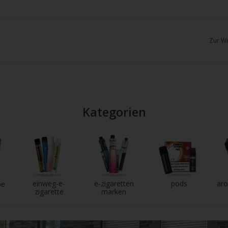
chgesten
enden.
Zur Wu
Kategorien
einweg-e-
e-zigaretten
pods
aro
pe
zigarette
marken