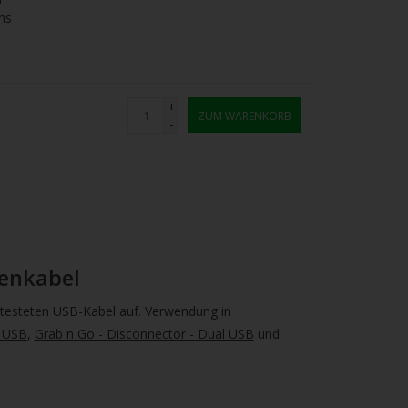
ns
+
ZUM WARENKORB
-
tenkabel
getesteten USB-Kabel auf. Verwendung in
e USB
,
Grab n Go - Disconnector - Dual USB
und