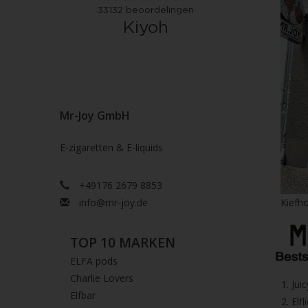
Mr-Joy GmbH
E-zigaretten & E-liquids
+49176 2679 8853
info@mr-joy.de
Kiefho
TOP 10 MARKEN
ELFA pods
Charlie Lovers
1.⁠ ⁠Ju
Elfbar
2.⁠ ⁠⁠Elfl