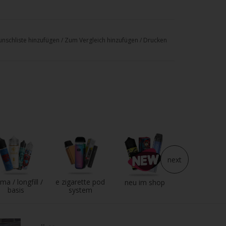
nschliste hinzufügen
/
Zum Vergleich hinzufügen
/
Drucken
next
ma / longfill /
e zigarette pod
e liquid
neu im shop
basis
system