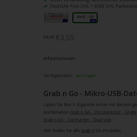
gbare
Deutsche Post DHL + 6500 DHL Packstatio
nis
Schwarz -
uwählen.
Weiß - 1M
1M
0x
40x
ke
€3,55
€3,95
betaste,
Informationen
ewählten
rgebnis
Verfügbarkeit:
Auf Lager
gen.
Grab n Go - Mikro-USB-Da
tzer
Laden Sie Ihre E-Zigarette sicher mit diesem 
hgeräten
Kombination
Grab n Go - Disconnector - Singl
en
Grab n Go - Carcharger - Dual Usb
.
h-
Hier finden Sie alle
Grab n
Go-Produkte.