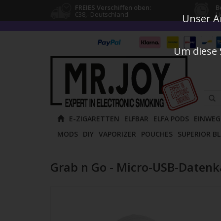
FREIES Verschiffen oben:
B
€38,- Deutschland
L
Unser An
Um diese 
Verw
E-ZIGARETTEN
ELFBAR
ELFA PODS
EINWEG
die
MODS
DIY
VAPORIZER
POUCHES
SUPERIOR B
Pfeile
nach
oben
Grab n Go - Micro-USB-Datenk
und
unten
um
das