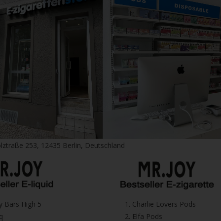
lztraße 253, 12435 Berlin, Deutschland
icy Bars High 5
1.⁠ ⁠Charlie Lovers Pods
iq
2.⁠ ⁠⁠Elfa Pods