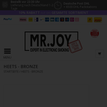
Bestellt vor 23:30 Uhr
Deutsche Post DHL
Lieferung nach Deutschland 1-2
+ 6500 DHL Packstations
Tage
10% RABATT
GESAMTE SORTIMENT
AUF DAS
MENU
HEETS - BRONZE
STARTSEITE
/
HEETS - BRONZE