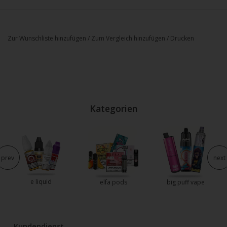
Zur Wunschliste hinzufügen
/
Zum Vergleich hinzufügen
/
Drucken
Kategorien
prev
next
e liquid
elfa pods
big puff vape
Kundendienst