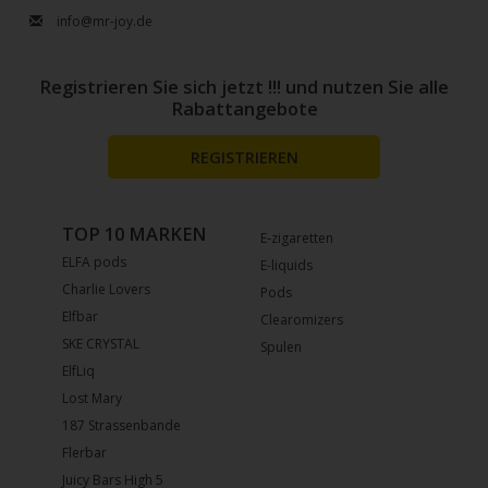
info@mr-joy.de
Registrieren Sie sich jetzt !!! und nutzen Sie alle
Rabattangebote
REGISTRIEREN
TOP 10 MARKEN
E-zigaretten
ELFA pods
E-liquids
Charlie Lovers
Pods
Elfbar
Clearomizers
SKE CRYSTAL
Spulen
ElfLiq
Lost Mary
187 Strassenbande
Flerbar
Juicy Bars High 5