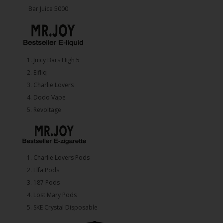
Bar Juice 5000
1.⁠ ⁠Juicy Bars High 5
2.⁠ ⁠⁠Elfliq
3.⁠ ⁠⁠Charlie Lovers
4.⁠ ⁠⁠Dodo Vape
5. ⁠Revoltage
1.⁠ ⁠Charlie Lovers Pods
2.⁠ ⁠⁠Elfa Pods
3.⁠ ⁠⁠187 Pods
4.⁠ ⁠⁠Lost Mary Pods
5.⁠ ⁠⁠SKE Crystal Disposable