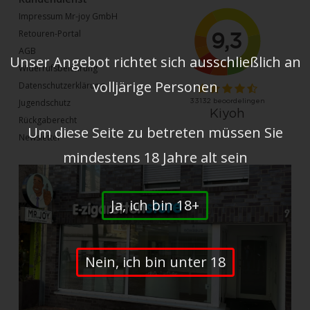
Impressum Mr-joy GmbH
Retouren-Portal
AGB
Unser Angebot richtet sich ausschließlich an
Widerrufsbelehrung
volljärige Personen
Datenschutzerklärung
Jugendschutz
Rückgaberecht
Um diese Seite zu betreten müssen Sie
Newsletter
mindestens 18 Jahre alt sein
Ja, ich bin 18+
Nein, ich bin unter 18