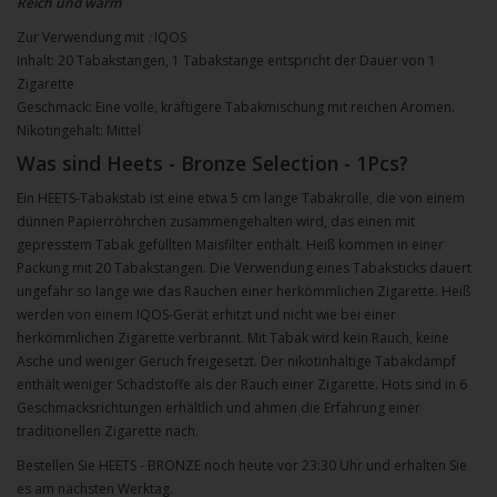
Reich und warm
Zur Verwendung mit
:
IQOS
Inhalt: 20 Tabakstangen, 1 Tabakstange entspricht der Dauer von 1
Zigarette
Geschmack: Eine volle, kräftigere Tabakmischung mit reichen Aromen.
Nikotingehalt: Mittel
Was sind Heets - Bronze Selection - 1Pcs?
Ein HEETS-Tabakstab ist eine etwa 5 cm lange Tabakrolle, die von einem
dünnen Papierröhrchen zusammengehalten wird, das einen mit
gepresstem Tabak gefüllten Maisfilter enthält. Heiß kommen in einer
Packung mit 20 Tabakstangen. Die Verwendung eines Tabaksticks dauert
ungefähr so lange wie das Rauchen einer herkömmlichen Zigarette. Heiß
werden von einem IQOS-Gerät erhitzt und nicht wie bei einer
herkömmlichen Zigarette verbrannt. Mit Tabak wird kein Rauch, keine
Asche und weniger Geruch freigesetzt. Der nikotinhaltige Tabakdampf
enthält weniger Schadstoffe als der Rauch einer Zigarette. Hots sind in 6
Geschmacksrichtungen erhältlich und ahmen die Erfahrung einer
traditionellen Zigarette nach.
Bestellen Sie HEETS - BRONZE noch heute vor 23:30 Uhr und erhalten Sie
es am nächsten Werktag.