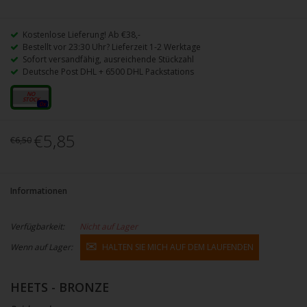
Kostenlose Lieferung! Ab €38,-
Bestellt vor 23:30 Uhr? Lieferzeit 1-2 Werktage
Sofort versandfähig, ausreichende Stückzahl
Deutsche Post DHL + 6500 DHL Packstations
20 Stk
0x
€5,85
€6,50
Informationen
Verfügbarkeit:
Nicht auf Lager
Wenn auf Lager:
HALTEN SIE MICH AUF DEM LAUFENDEN
HEETS - BRONZE