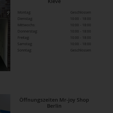
Kleve
schlucken.
Montag:
Geschlossen
hädlich bei Hautkontakt.
Dienstag:
10:00 - 18:00
Wasserorganismen, mit langfristiger
Mittwochs:
10:00 - 18:00
Donnerstag:
10:00 - 18:00
Freitag:
10:00 - 18:00
Samstag:
10:00 - 18:00
Rat erforderlich, Verpackung oder
Sonntag:
Geschlossen
tt bereithalten.
die Hände von Kindern gelangen.
h … gründlich waschen.
icht essen, trinken oder rauchen.
RSCHLUCKEN: Sofort
SZENTRUM/Arzt/…/anrufen.
en.
Öffnungszeiten Mr-joy Shop
uss aufbewahren.
Berlin
r entsprechend den örtlichen Vorschriften
ühren.