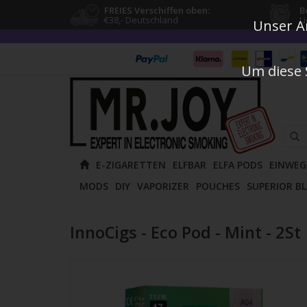
FREIES Verschiffen oben:
B
€38,- Deutschland
L
Unser An
Um diese 
Verw
E-ZIGARETTEN
ELFBAR
ELFA PODS
EINWEG
die
MODS
DIY
VAPORIZER
POUCHES
SUPERIOR B
Pfeile
nach
oben
InnoCigs - Eco Pod - Mint - 2St
und
unten
um
das