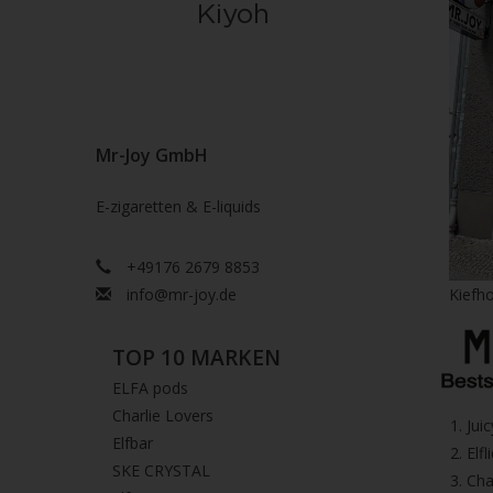
Mr-Joy GmbH
E-zigaretten & E-liquids
+49176 2679 8853
info@mr-joy.de
Kiefho
TOP 10 MARKEN
ELFA pods
Charlie Lovers
1.⁠ ⁠Ju
Elfbar
2.⁠ ⁠⁠Elfl
SKE CRYSTAL
3.⁠ ⁠⁠C