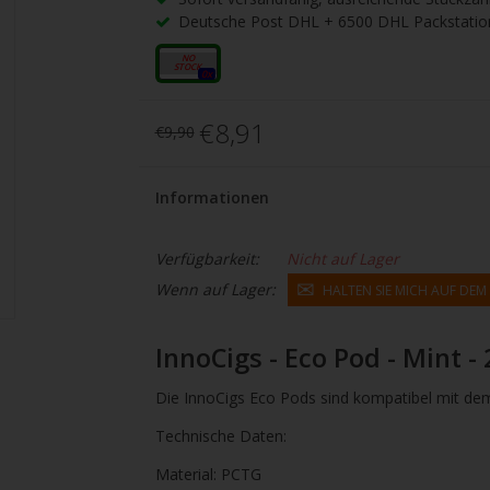
gbare
Deutsche Post DHL + 6500 DHL Packstatio
nis
uwählen.
17mg
0x
ke
€8,91
€9,90
betaste,
Informationen
ewählten
rgebnis
Verfügbarkeit:
Nicht auf Lager
Wenn auf Lager:
HALTEN SIE MICH AUF DE
gen.
tzer
InnoCigs - Eco Pod - Mint - 
hgeräten
Die InnoCigs Eco Pods sind kompatibel mit dem
en
Technische Daten:
h-
Material: PCTG