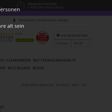
Deutsche Post DHL
tc.
+ 6500 DHL Packstations
 Personen
Mein Konto / Kundenkonto anlegen
e alt sein
IHR WARENKORB
0
items
€0,00
EN / CLEAROMIZER
BATTERIEN/LADEGERÄTE
HOP
BESTSELLERS
BLOGS
STARTSEITE
/
INNOCIGS - ECO POD - MINT - 2ST
age
l