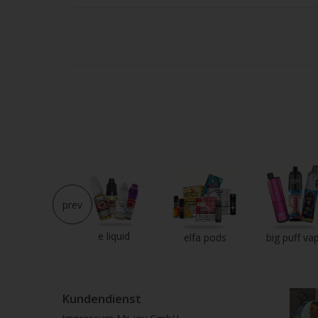
Strei
verw
prev
e liquid
neu im shop
elfa pods
big puff va
Kundendienst