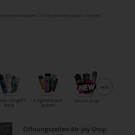
nschliste hinzufügen
/
Zum Vergleich hinzufügen
/
Drucken
ds 2er-Pack
next
emäß CLP-Verordnung
. 1272/2008
ma / longfill /
e zigarette pod
e liquid
neu im shop
basis
system
Öffnungszeiten Mr-joy Shop