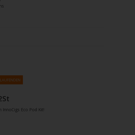
ns
M LAUFENDEN
2St
 InnoCigs Eco Pod Kit!