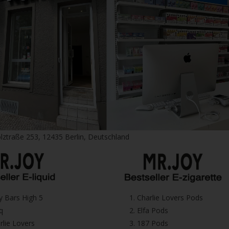
lztraße 253, 12435 Berlin, Deutschland
icy Bars High 5
1.⁠ ⁠Charlie Lovers Pods
iq
2.⁠ ⁠⁠Elfa Pods
harlie Lovers
3.⁠ ⁠⁠187 Pods