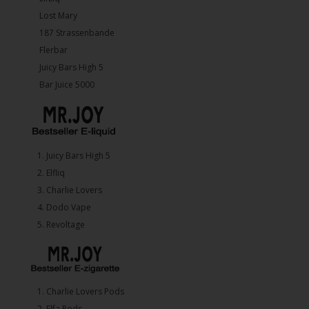
Lost Mary
187 Strassenbande
Flerbar
Juicy Bars High 5
Bar Juice 5000
1.⁠ ⁠Juicy Bars High 5
2.⁠ ⁠⁠Elfliq
3.⁠ ⁠⁠Charlie Lovers
4.⁠ ⁠⁠Dodo Vape
5. ⁠Revoltage
1.⁠ ⁠Charlie Lovers Pods
2.⁠ ⁠⁠Elfa Pods