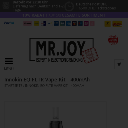
Bestellt vor 23:30 Uhr
Deutsche Post DHL
Lieferung nach Deutschland 1-2
+ 6500 DHL Packstations
Tage
10% RABATT
GESAMTE SORTIMENT
AUF DAS
MENU
Innokin EQ FLTR Vape Kit - 400mAh
STARTSEITE
/
INNOKIN EQ FLTR VAPE KIT - 400MAH