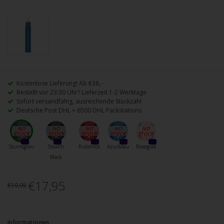
Kostenlose Lieferung! Ab €38,-
Bestellt vor 23:30 Uhr? Lieferzeit 1-2 Werktage
Sofort versandfähig, ausreichende Stückzahl
Deutsche Post DHL + 6500 DHL Packstations
0x
0x
0x
0x
0x
Sturmgrau
Stealth
Rubinrot
Azurblau
Roségold
Black
€17,95
€19,95
Informationen