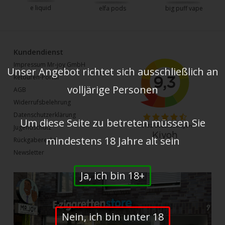
e liquid
elfa pods
big puff vape
Kundendienst
Impressum Mr-joy GmbH
Unser Angebot richtet sich ausschließlich an
Retouren-Portal
volljärige Personen
AGB
Widerrufsbelehrung
Datenschutzerklärung
Um diese Seite zu betreten müssen Sie
Jugendschutz
mindestens 18 Jahre alt sein
Rückgaberecht
Newsletter
Ja, ich bin 18+
Nein, ich bin unter 18