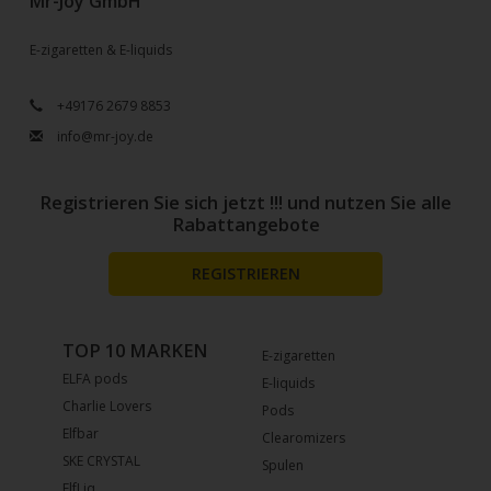
Mr-Joy GmbH
E-zigaretten & E-liquids
+49176 2679 8853
info@mr-joy.de
Registrieren Sie sich jetzt !!! und nutzen Sie alle
Rabattangebote
REGISTRIEREN
TOP 10 MARKEN
E-zigaretten
ELFA pods
E-liquids
Charlie Lovers
Pods
Elfbar
Clearomizers
SKE CRYSTAL
Spulen
ElfLiq