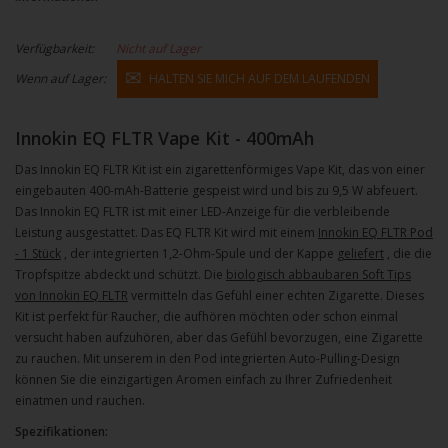
Verfügbarkeit:
Nicht auf Lager
Wenn auf Lager:
HALTEN SIE MICH AUF DEM LAUFENDEN
Innokin EQ FLTR Vape Kit - 400mAh
Das Innokin EQ FLTR Kit ist ein zigarettenförmiges Vape Kit, das von einer
eingebauten 400-mAh-Batterie gespeist wird und bis zu 9,5 W abfeuert.
Das Innokin EQ FLTR ist mit einer LED-Anzeige für die verbleibende
Leistung ausgestattet. Das EQ FLTR Kit wird mit einem
Innokin EQ FLTR Pod
- 1 Stück
, der integrierten 1,2-Ohm-Spule und der Kappe
geliefert
, die die
Tropfspitze abdeckt und schützt. Die
biologisch abbaubaren Soft Tips
von Innokin EQ FLTR
vermitteln das Gefühl einer echten Zigarette. Dieses
Kit ist perfekt für Raucher, die aufhören möchten oder schon einmal
versucht haben aufzuhören, aber das Gefühl bevorzugen, eine Zigarette
zu rauchen. Mit unserem in den Pod integrierten Auto-Pulling-Design
können Sie die einzigartigen Aromen einfach zu Ihrer Zufriedenheit
einatmen und rauchen.
Spezifikationen: