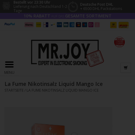
Bestellt vor 23:30 Uhr
Deutsche Post DHL
Lieferung nach Deutschland 1-2
+ 6500 DHL Packstations
Tage
10% RABATT
GESAMTE SORTIMENT
AUF DAS
MENU
La Fume Nikotinsalz Liquid Mango Ice
STARTSEITE
/
LA FUME NIKOTINSALZ LIQUID MANGO ICE