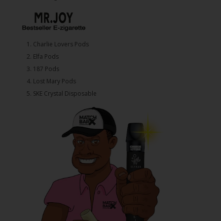
1.⁠ ⁠Charlie Lovers Pods
2.⁠ ⁠⁠Elfa Pods
3.⁠ ⁠⁠187 Pods
4.⁠ ⁠⁠Lost Mary Pods
5.⁠ ⁠⁠SKE Crystal Disposable