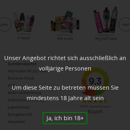
prev
next
e liquid
elfa pods
big puff vape
Unser Angebot richtet sich ausschließlich an
Kundendienst
volljärige Personen
Impressum Mr-joy GmbH
Retouren-Portal
AGB
Um diese Seite zu betreten müssen Sie
Widerrufsbelehrung
mindestens 18 Jahre alt sein
Datenschutzerklärung
Jugendschutz
Rückgaberecht
Ja, ich bin 18+
Newsletter