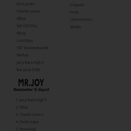
ELFA pods
E-liquids
Charlie Lovers
Pods
Elfbar
Clearomizers
SKE CRYSTAL
Spulen
ElfLiq
Lost Mary
187 Strassenbande
Flerbar
Juicy Bars High 5
Bar Juice 5000
1.⁠ ⁠Juicy Bars High 5
2.⁠ ⁠⁠Elfliq
3.⁠ ⁠⁠Charlie Lovers
4.⁠ ⁠⁠Dodo Vape
5. ⁠Revoltage