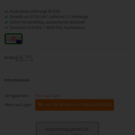
Kostenlose Lieferung! Ab €38,-
Bestellt vor 23:30 Uhr? Lieferzeit 1-2 Werktage
Sofort versandfähig, ausreichende Stückzahl
Deutsche Post DHL + 6500 DHL Packstations
20mg
0x
€6,75
€7,50
Informationen
Verfügbarkeit:
Nicht auf Lager
Wenn auf Lager:
HALTEN SIE MICH AUF DEM LAUFENDEN
Auszeichnung gemäß CLP-