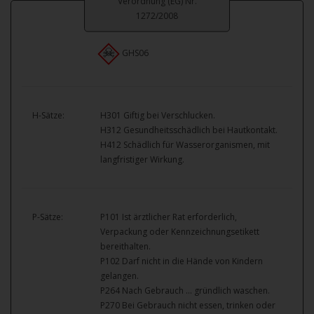
Verordnung (EG) Nr.
1272/2008
GHS06
H-Sätze:
H301 Giftig bei Verschlucken.
H312 Gesundheitsschädlich bei Hautkontakt.
H412 Schädlich für Wasserorganismen, mit
langfristiger Wirkung.
P-Sätze:
P101 Ist ärztlicher Rat erforderlich,
Verpackung oder Kennzeichnungsetikett
bereithalten.
P102 Darf nicht in die Hände von Kindern
gelangen.
P264 Nach Gebrauch … gründlich waschen.
P270 Bei Gebrauch nicht essen, trinken oder