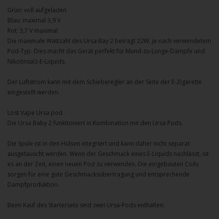
Grün: voll aufgeladen
Blau: maximal 3,9 V
Rot: 3,7 V maximal
Die maximale Wattzahl des Ursa Bay 2 beträgt 22W, je nach verwendetem
Pod-Typ. Dies macht das Gerät perfekt für Mund-zu-Lunge-Dämpfe und
Nikotinsalz-E-Liquids.
Der Luftstrom kann mit dem Schieberegler an der Seite der E-Zigarette
eingestellt werden.
Lost Vape Ursa pod
Die Ursa Baby 2 funktioniert in Kombination mit den Ursa Pods.
Die Spule ist in den Hülsen integriert und kann daher nicht separat
ausgetauscht werden. Wenn der Geschmack eines E-Liquids nachlässt, ist
es an der Zeit, einen neuen Pod zu verwenden. Die eingebauten Coils
sorgen für eine gute Geschmacksübertragung und entsprechende
Dampfproduktion.
Beim Kauf des Startersets sind zwei Ursa-Pods enthalten: