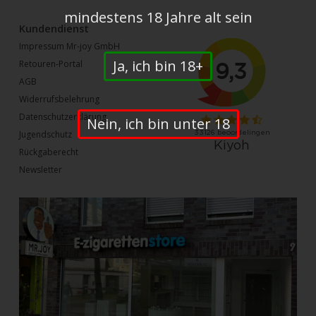
mindestens 18 Jahre alt sein
Kundendienst
Impressum Mr-joy GmbH
Ja, ich bin 18+
Retouren-Portal
AGB
Widerrufsbelehrung
Datenschutzerklärung
Nein, ich bin unter 18
Jugendschutz
Rückgaberecht
Newsletter