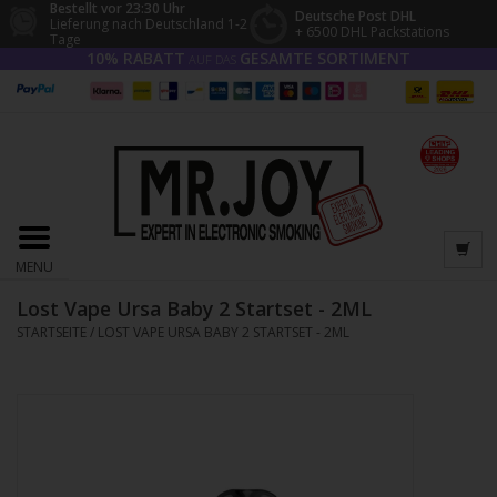
Bestellt vor 23:30 Uhr
Deutsche Post DHL
Lieferung nach Deutschland 1-2
+ 6500 DHL Packstations
Tage
10% RABATT
GESAMTE SORTIMENT
AUF DAS
MENU
Lost Vape Ursa Baby 2 Startset - 2ML
STARTSEITE
/
LOST VAPE URSA BABY 2 STARTSET - 2ML