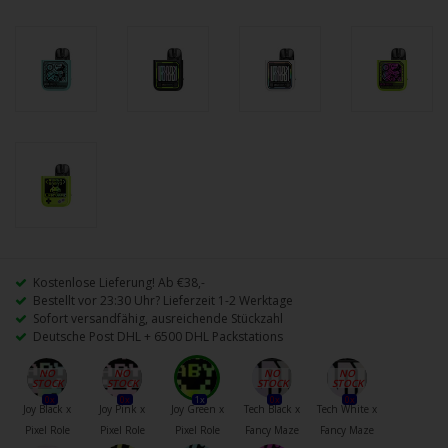
Kostenlose Lieferung! Ab €38,-
Bestellt vor 23:30 Uhr? Lieferzeit 1-2 Werktage
Sofort versandfähig, ausreichende Stückzahl
Deutsche Post DHL + 6500 DHL Packstations
0x
0x
1x
0x
0x
Joy Black x
Joy Pink x
Joy Green x
Tech Black x
Tech White x
Pixel Role
Pixel Role
Pixel Role
Fancy Maze
Fancy Maze