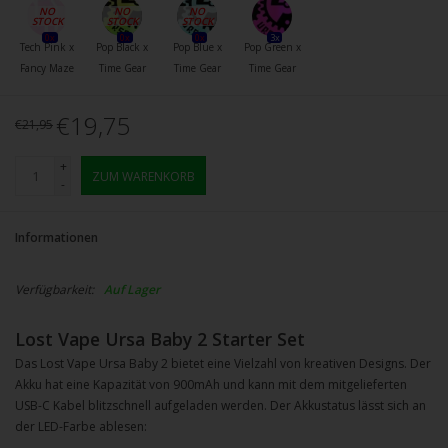
0x
0x
0x
3x
Tech Pink x
Pop Black x
Pop Blue x
Pop Green x
Fancy Maze
Time Gear
Time Gear
Time Gear
€19,75
€21,95
+
ZUM WARENKORB
-
Informationen
Verfügbarkeit:
Auf Lager
Lost Vape Ursa Baby 2 Starter Set
Das Lost Vape Ursa Baby 2 bietet eine Vielzahl von kreativen Designs. Der
Akku hat eine Kapazität von 900mAh und kann mit dem mitgelieferten
USB-C Kabel blitzschnell aufgeladen werden. Der Akkustatus lässt sich an
der LED-Farbe ablesen: