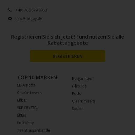
+49176 2679 8853
info@mr-joy.de
Registrieren Sie sich jetzt !!! und nutzen Sie alle
Rabattangebote
REGISTRIEREN
TOP 10 MARKEN
E-zigaretten
ELFA pods
E-liquids
Charlie Lovers
Pods
Elfbar
Clearomizers
SKE CRYSTAL
Spulen
ElfLiq
Lost Mary
187 Strassenbande