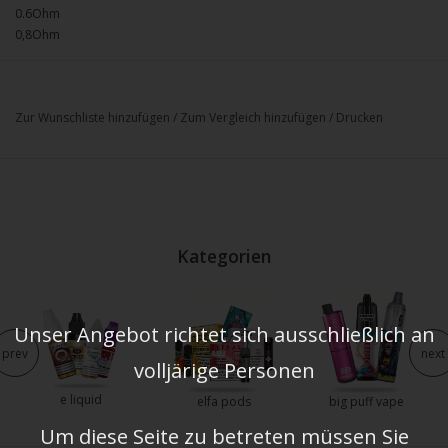
0.6Ohm
0,8Ohm
Zur Wunschliste hinzufügen
/
Zum Vergleich hinzufügen
/
Drucken
Kategorien
Unser Angebot richtet sich ausschließlich an
prev
next
volljärige Personen
e liquid
elfa pods
big puff vape
Um diese Seite zu betreten müssen Sie