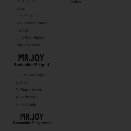
SKE CRYSTAL
Spulen
ElfLiq
Lost Mary
187 Strassenbande
Flerbar
Juicy Bars High 5
Bar Juice 5000
1.⁠ ⁠Juicy Bars High 5
2.⁠ ⁠⁠Elfliq
3.⁠ ⁠⁠Charlie Lovers
4.⁠ ⁠⁠Dodo Vape
5. ⁠Revoltage