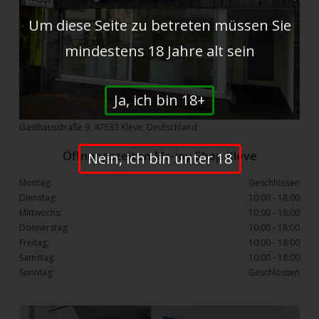
Um diese Seite zu betreten müssen Sie
mindestens 18 Jahre alt sein
Ja, ich bin 18+
Gasthausstraße 9, 47533 Kleve, Deutschland
Öffnungszeiten Mr-joy Shop Kleve
Nein, ich bin unter 18
Montag:
Geschlossen
Dienstag:
10:00 - 18:00
Mittwochs:
10:00 - 18:00
Donnerstag:
10:00 - 18:00
Freitag:
10:00 - 18:00
Samstag:
10:00 - 18:00
Sonntag:
Geschlossen