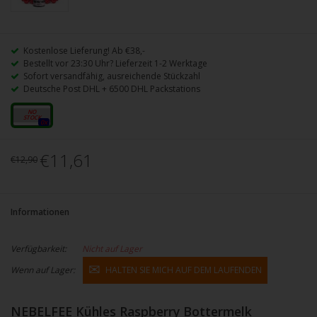
Kostenlose Lieferung! Ab €38,-
Bestellt vor 23:30 Uhr? Lieferzeit 1-2 Werktage
Sofort versandfähig, ausreichende Stückzahl
Deutsche Post DHL + 6500 DHL Packstations
10ml
0x
€11,61
€12,90
Informationen
Verfügbarkeit:
Nicht auf Lager
Wenn auf Lager:
HALTEN SIE MICH AUF DEM LAUFENDEN
NEBELFEE Kühles Raspberry Bottermelk