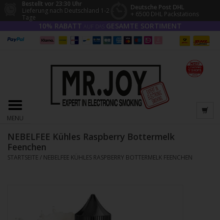
Bestellt vor 23:30 Uhr
Deutsche Post DHL
Lieferung nach Deutschland 1-2
+ 6500 DHL Packstations
Tage
10% RABATT
GESAMTE SORTIMENT
AUF DAS
MENU
NEBELFEE Kühles Raspberry Bottermelk
Feenchen
STARTSEITE
/
NEBELFEE KÜHLES RASPBERRY BOTTERMELK FEENCHEN