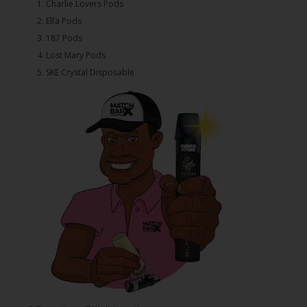
1.⁠ ⁠Charlie Lovers Pods
2.⁠ ⁠⁠Elfa Pods
3.⁠ ⁠⁠187 Pods
4.⁠ ⁠⁠Lost Mary Pods
5.⁠ ⁠⁠SKE Crystal Disposable