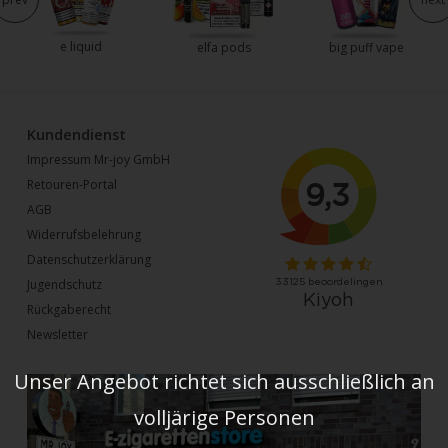
e liquid
elfa pods
big puff vape
Kundendienst
Impressum Mr-joy GmbH
Retouren-Portal
AGB
Widerrufsbelehrung
Datenschutzerklärung
Jugendschutz
Rückgaberecht
Newsletter
Unser Angebot richtet sich ausschließlich an
volljärige Personen