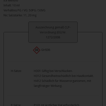
Ice Mentho
Inhalt: 10 ml
Verhältnis PG / VG: 50PG / 50VG
Nic Salzstärke: 11, 20 mg
Auszeichnung gemäß CLP-
Verordnung (EG) Nr.
1272/2008
GHS06
H-Sätze:
H301 Giftig bei Verschlucken.
H312 Gesundheitsschädlich bei Hautkontakt.
H412 Schädlich für Wasserorganismen, mit
langfristiger Wirkung.
P-Sätze:
P101 Ist ärztlicher Rat erforderlich,