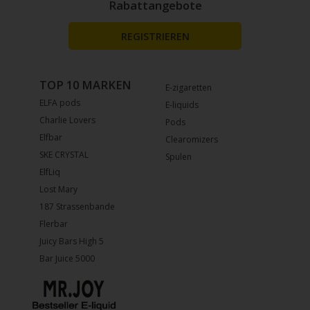
Rabattangebote
REGISTRIEREN
TOP 10 MARKEN
E-zigaretten
ELFA pods
E-liquids
Charlie Lovers
Pods
Elfbar
Clearomizers
SKE CRYSTAL
Spulen
ElfLiq
Lost Mary
187 Strassenbande
Flerbar
Juicy Bars High 5
Bar Juice 5000