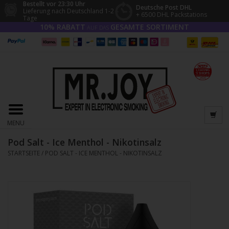
Bestellt vor 23:30 Uhr
Deutsche Post DHL
Lieferung nach Deutschland 1-2
+ 6500 DHL Packstations
Tage
10% RABATT
GESAMTE SORTIMENT
AUF DAS
MENU
Pod Salt - Ice Menthol - Nikotinsalz
STARTSEITE
/
POD SALT - ICE MENTHOL - NIKOTINSALZ