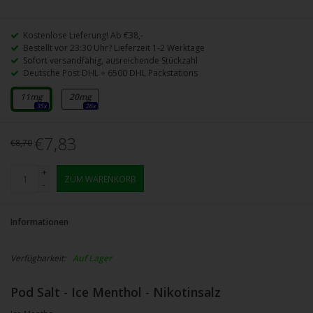
Kostenlose Lieferung! Ab €38,-
Bestellt vor 23:30 Uhr? Lieferzeit 1-2 Werktage
Sofort versandfähig, ausreichende Stückzahl
Deutsche Post DHL + 6500 DHL Packstations
11mg
20mg
35x
26x
€7,83
€8,70
+
ZUM WARENKORB
-
Informationen
Verfügbarkeit:
Auf Lager
Pod Salt - Ice Menthol - Nikotinsalz