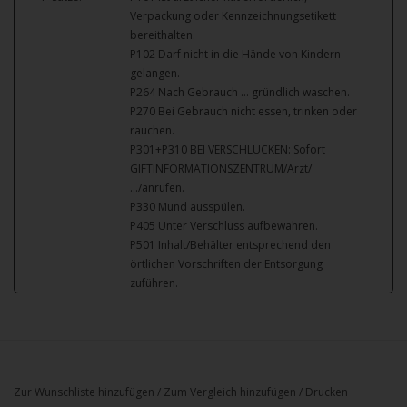
Verpackung oder Kennzeichnungsetikett
bereithalten.
P102 Darf nicht in die Hände von Kindern
gelangen.
P264 Nach Gebrauch … gründlich waschen.
P270 Bei Gebrauch nicht essen, trinken oder
rauchen.
P301+P310 BEI VERSCHLUCKEN: Sofort
GIFTINFORMATIONSZENTRUM/Arzt/
…/anrufen.
P330 Mund ausspülen.
P405 Unter Verschluss aufbewahren.
P501 Inhalt/Behälter entsprechend den
örtlichen Vorschriften der Entsorgung
zuführen.
Zur Wunschliste hinzufügen
/
Zum Vergleich hinzufügen
/
Drucken