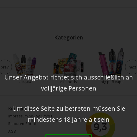
Kategorien
prev
next
Unser Angebot richtet sich ausschließlich an
e liquid
elfa pods
big puff vape
volljärige Personen
Um diese Seite zu betreten müssen Sie
Kundendienst
Impressum Mr-joy GmbH
mindestens 18 Jahre alt sein
Retouren-Portal
AGB