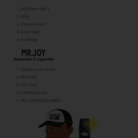
1.⁠ ⁠Juicy Bars High 5
2.⁠ ⁠⁠Elfliq
3.⁠ ⁠⁠Charlie Lovers
4.⁠ ⁠⁠Dodo Vape
5. ⁠Revoltage
1.⁠ ⁠Charlie Lovers Pods
2.⁠ ⁠⁠Elfa Pods
3.⁠ ⁠⁠187 Pods
4.⁠ ⁠⁠Lost Mary Pods
5.⁠ ⁠⁠SKE Crystal Disposable