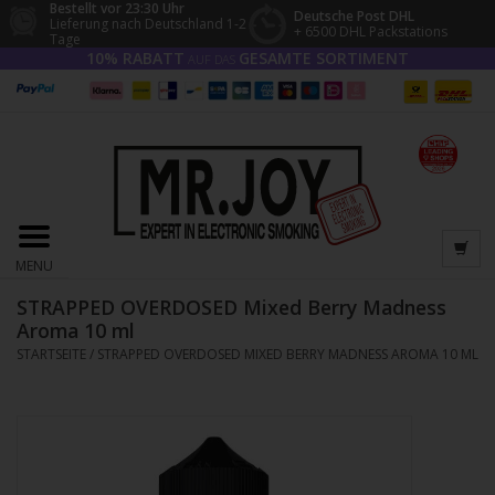
Bestellt vor 23:30 Uhr
Deutsche Post DHL
Lieferung nach Deutschland 1-2
+ 6500 DHL Packstations
Tage
10% RABATT
GESAMTE SORTIMENT
AUF DAS
MENU
STRAPPED OVERDOSED Mixed Berry Madness
Aroma 10 ml
STARTSEITE
/
STRAPPED OVERDOSED MIXED BERRY MADNESS AROMA 10 ML