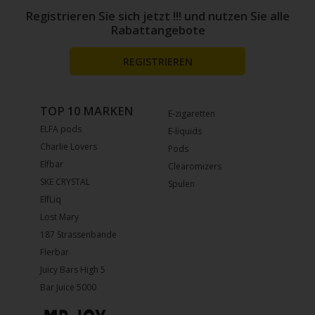
Registrieren Sie sich jetzt !!! und nutzen Sie alle
Rabattangebote
REGISTRIEREN
TOP 10 MARKEN
E-zigaretten
ELFA pods
E-liquids
Charlie Lovers
Pods
Elfbar
Clearomizers
SKE CRYSTAL
Spulen
ElfLiq
Lost Mary
187 Strassenbande
Flerbar
Juicy Bars High 5
Bar Juice 5000