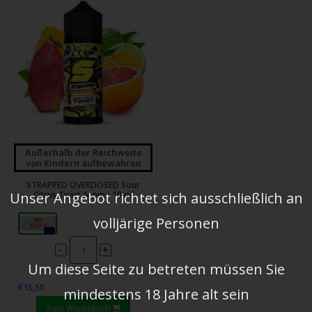
Außerhalb der Reichweite
von Kindern aufbewahren
STRAPPED OVERDOSED Sour
Unser Angebot richtet sich ausschließlich an
Citrus Twist Aroma 10 ml
volljärige Personen
10ml
0x
-
+
Um diese Seite zu betreten müssen Sie
€15,50
mindestens 18 Jahre alt sein
Zum Warenkorb