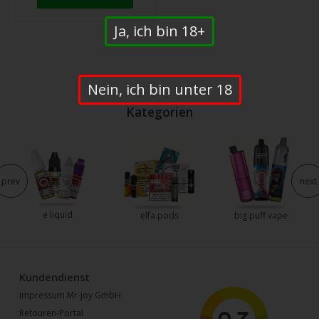
Ja, ich bin 18+
Nein, ich bin unter 18
Kategorien
prev
next
e liquid
elfa pods
big puff vape
Kundendienst
Impressum Mr-joy GmbH
Retouren-Portal