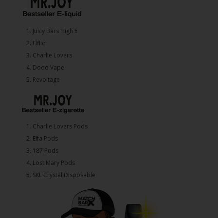
1.⁠ ⁠Juicy Bars High 5
2.⁠ ⁠⁠Elfliq
3.⁠ ⁠⁠Charlie Lovers
4.⁠ ⁠⁠Dodo Vape
5. ⁠Revoltage
1.⁠ ⁠Charlie Lovers Pods
2.⁠ ⁠⁠Elfa Pods
3.⁠ ⁠⁠187 Pods
4.⁠ ⁠⁠Lost Mary Pods
5.⁠ ⁠⁠SKE Crystal Disposable