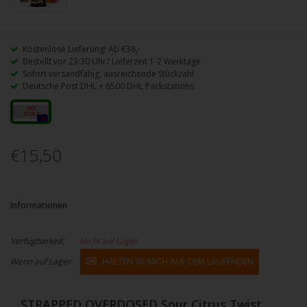
Kostenlose Lieferung! Ab €38,-
Bestellt vor 23:30 Uhr? Lieferzeit 1-2 Werktage
Sofort versandfähig, ausreichende Stückzahl
Deutsche Post DHL + 6500 DHL Packstations
10ml
0x
€15,50
Informationen
Verfügbarkeit:
Nicht auf Lager
Wenn auf Lager:
HALTEN SIE MICH AUF DEM LAUFENDEN
STRAPPED OVERDOSED Sour Citrus Twist