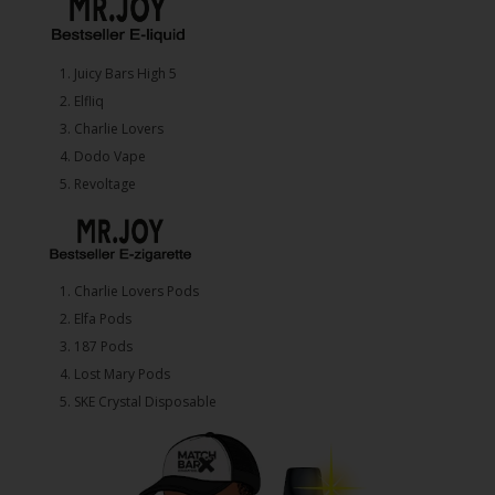
1.⁠ ⁠Juicy Bars High 5
2.⁠ ⁠⁠Elfliq
3.⁠ ⁠⁠Charlie Lovers
4.⁠ ⁠⁠Dodo Vape
5. ⁠Revoltage
1.⁠ ⁠Charlie Lovers Pods
2.⁠ ⁠⁠Elfa Pods
3.⁠ ⁠⁠187 Pods
4.⁠ ⁠⁠Lost Mary Pods
5.⁠ ⁠⁠SKE Crystal Disposable