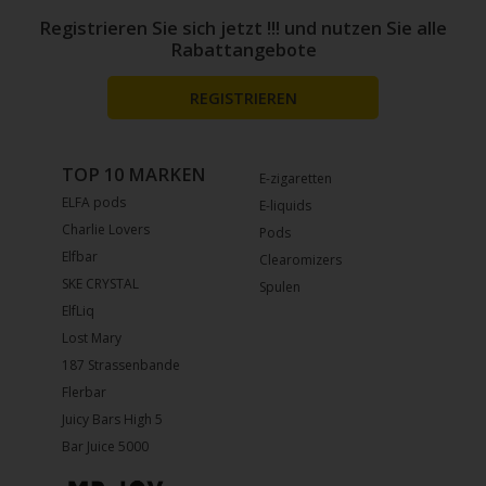
Registrieren Sie sich jetzt !!! und nutzen Sie alle
Rabattangebote
REGISTRIEREN
TOP 10 MARKEN
E-zigaretten
ELFA pods
E-liquids
Charlie Lovers
Pods
Elfbar
Clearomizers
SKE CRYSTAL
Spulen
ElfLiq
Lost Mary
187 Strassenbande
Flerbar
Juicy Bars High 5
Bar Juice 5000