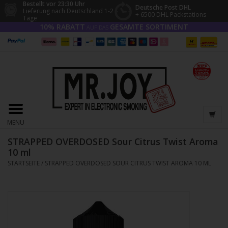
Bestellt vor 23:30 Uhr
Deutsche Post DHL
Lieferung nach Deutschland 1-2
+ 6500 DHL Packstations
Tage
10% RABATT
GESAMTE SORTIMENT
AUF DAS
MENU
STRAPPED OVERDOSED Sour Citrus Twist Aroma
10 ml
STARTSEITE
/
STRAPPED OVERDOSED SOUR CITRUS TWIST AROMA 10 ML