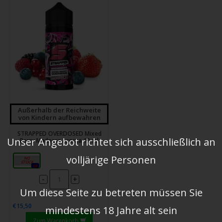
Außerhalb der Reichweite
von Kindern aufbewahren
STRAPPED OVERDOSED Mixed
Unser Angebot richtet sich ausschließlich an
Berry Madness Aroma 10 ml
volljärige Personen
10ml
0x
-
+
Um diese Seite zu betreten müssen Sie
€15,50
mindestens 18 Jahre alt sein
Zum Warenkorb