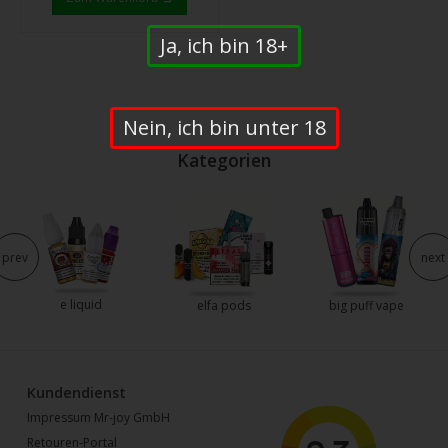
Ja, ich bin 18+
Nein, ich bin unter 18
Kategorien
prev
next
e liquid
elfa pods
big puff vape
Kundendienst
Impressum Mr-joy GmbH
Retouren-Portal