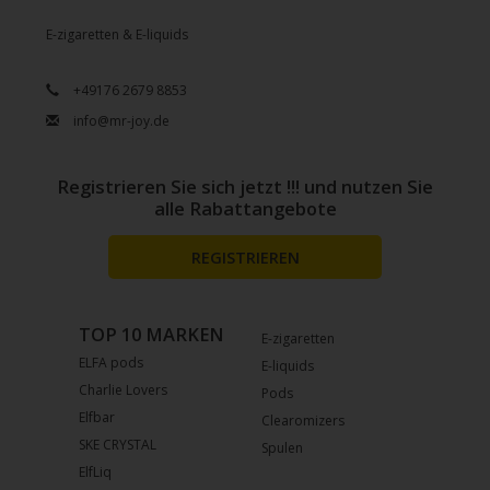
E-zigaretten & E-liquids
+49176 2679 8853
info@mr-joy.de
Registrieren Sie sich jetzt !!! und nutzen Sie
alle Rabattangebote
REGISTRIEREN
TOP 10 MARKEN
E-zigaretten
ELFA pods
E-liquids
Charlie Lovers
Pods
Elfbar
Clearomizers
SKE CRYSTAL
Spulen
ElfLiq