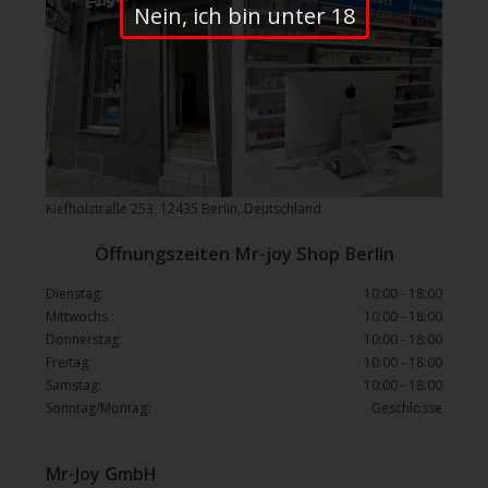
Nein, ich bin unter 18
Kiefholztraße 253, 12435 Berlin, Deutschland
Öffnungszeiten Mr-joy Shop Berlin
Dienstag:
10:00 - 18:00
Mittwochs :
10:00 - 18:00
Donnerstag:
10:00 - 18:00
Freitag:
10:00 - 18:00
Samstag:
10:00 - 18:00
Sonntag/Montag:
Geschlosse
Mr-Joy GmbH