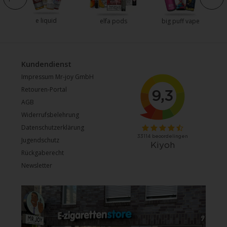
e liquid
elfa pods
big puff vape
Kundendienst
Impressum Mr-joy GmbH
Retouren-Portal
AGB
Widerrufsbelehrung
Datenschutzerklärung
Jugendschutz
Rückgaberecht
Newsletter