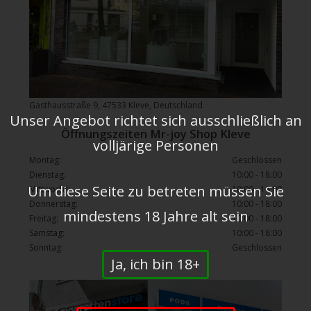
Gasthausstraße 9, 47533 Kleve, Deutschland
Unser Angebot richtet sich ausschließlich an
Öffnungszeiten Mr-joy Shop Kleve
volljärige Personen
Montag:
Geschlossen
Dienstag:
10:00 - 18:00
Um diese Seite zu betreten müssen Sie
Mittwochs:
10:00 - 18:00
Donnerstag:
10:00 - 18:00
mindestens 18 Jahre alt sein
Freitag:
10:00 - 18:00
Samstag:
10:00 - 18:00
Sonntag:
Geschlossen
Ja, ich bin 18+