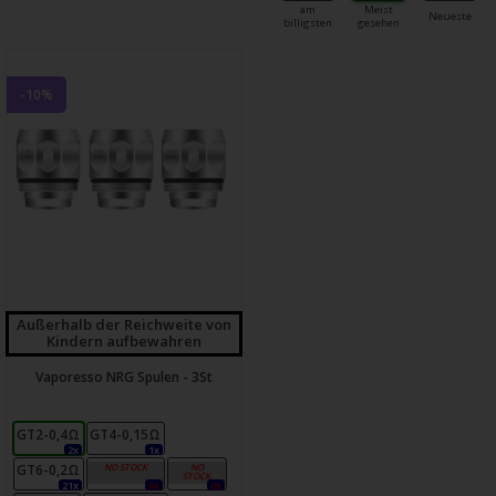
am
Meist
Neueste
billigsten
gesehen
-10%
Außerhalb der Reichweite von
Kindern aufbewahren
Vaporesso NRG Spulen - 3St
GT2-0,4Ω
GT4-0,15Ω
2x
1x
GT6-0,2Ω
GT8-0,15Ω
CC-0,5Ω
21x
0x
0x