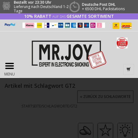
Bestellt vor 23:30 Uhr
Deutsche Post DHL
Lieferung nach Deutschland 1-2
+ 6500 DHL Packstations
Tage
10% RABATT
GESAMTE SORTIMENT
AUF DAS
MENU
Artikel mit Schlagwort GT2
ZURÜCK ZU SCHLAGWORTE
STARTSEITE
/
SCHLAGWORTE
/
GT2