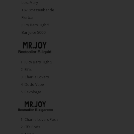
Lost Mary
187 Strassenbande
Flerbar
Juicy Bars High 5
Bar Juice 5000
1.⁠ ⁠Juicy Bars High 5
2.⁠ ⁠⁠Elfliq
3.⁠ ⁠⁠Charlie Lovers
4.⁠ ⁠⁠Dodo Vape
5. ⁠Revoltage
1.⁠ ⁠Charlie Lovers Pods
2.⁠ ⁠⁠Elfa Pods