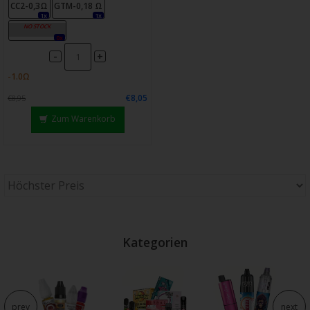
CC2-0,3Ω
GTM-0,18 Ω
1x
1x
GT4M-0,15 Ω
0x
-
+
€8,05
€8,95
Zum Warenkorb
Kategorien
e
prev
next