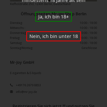
mindestens 18 Jahre alt sein
Kiefholztraße 253, 12435 Berlin, Deutschland
Öffnungszeiten Mr-joy Shop Berlin
Ja, ich bin 18+
Dienstag:
10:00 - 18:00
Mittwochs :
10:00 - 18:00
Donnerstag:
10:00 - 18:00
Nein, ich bin unter 18
Freitag:
10:00 - 18:00
Samstag:
10:00 - 18:00
Sonntag/Montag:
Geschlosse
Mr-Joy GmbH
E-zigaretten & E-liquids
+49176 2679 8853
info@mr-joy.de
Registrieren Sie sich jetzt !!! und nutzen Sie