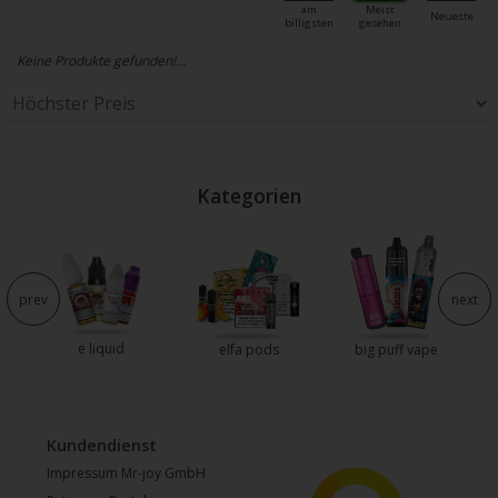
am
Meist
Neueste
billigsten
gesehen
Keine Produkte gefunden!...
Kategorien
e
prev
next
e liquid
elfa pods
big puff vape
Kundendienst
Impressum Mr-joy GmbH