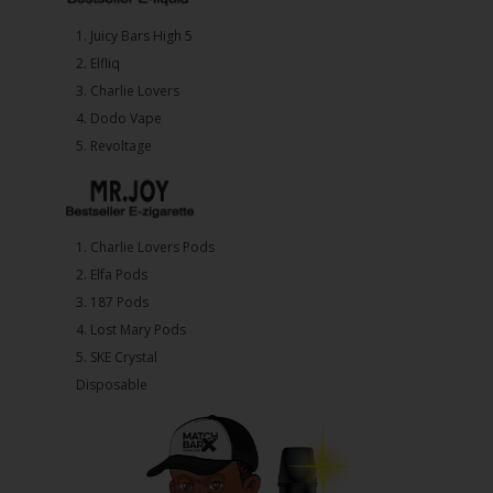
1.⁠ ⁠Juicy Bars High 5
2.⁠ ⁠⁠Elfliq
3.⁠ ⁠⁠Charlie Lovers
4.⁠ ⁠⁠Dodo Vape
5. ⁠Revoltage
1.⁠ ⁠Charlie Lovers Pods
2.⁠ ⁠⁠Elfa Pods
3.⁠ ⁠⁠187 Pods
4.⁠ ⁠⁠Lost Mary Pods
5.⁠ ⁠⁠SKE Crystal
Disposable