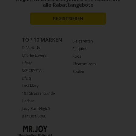
alle Rabattangebote
REGISTRIEREN
TOP 10 MARKEN
E-zigaretten
ELFA pods
E-liquids
Charlie Lovers
Pods
Elfbar
Clearomizers
SKE CRYSTAL
Spulen
ElfLiq
Lost Mary
187 Strassenbande
Flerbar
Juicy Bars High 5
Bar Juice 5000