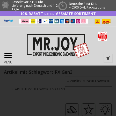
Bestellt vor 23:30 Uhr
Deutsche Post DHL
Lieferung nach Deutschland 1-2
+ 6500 DHL Packstations
Tage
10% RABATT
GESAMTE SORTIMENT
AUF DAS
MENU
Artikel mit Schlagwort RX Gen3
ZURÜCK ZU SCHLAGWORTE
STARTSEITE
/
SCHLAGWORTE
/
RX GEN3