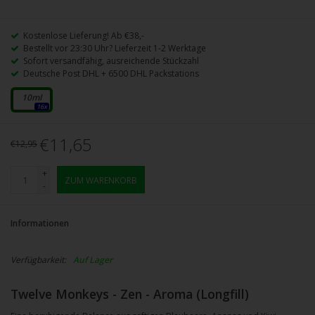
Kostenlose Lieferung! Ab €38,-
Bestellt vor 23:30 Uhr? Lieferzeit 1-2 Werktage
Sofort versandfähig, ausreichende Stückzahl
Deutsche Post DHL + 6500 DHL Packstations
10ml
16x
€11,65
€12,95
+
ZUM WARENKORB
-
Informationen
Verfügbarkeit:
Auf Lager
Twelve Monkeys - Zen - Aroma (Longfill)