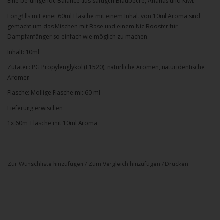
Eine beruhigende Balance aus saftigen Blaubeere, Ananas und Kiwi.
Longfills mit einer 60ml Flasche mit einem Inhalt von 10ml Aroma sind
gemacht um das Mischen mit Base und einem Nic Booster für
Dampfanfänger so einfach wie möglich zu machen.
Inhalt: 10ml
Zutaten: PG Propylenglykol (E1520), natürliche Aromen, naturidentische
Aromen
Flasche: Mollige Flasche mit 60 ml
Lieferung erwischen
1x 60ml Flasche mit 10ml Aroma
Zur Wunschliste hinzufügen
/
Zum Vergleich hinzufügen
/
Drucken