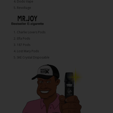
4.⁠ ⁠⁠Dodo Vape
5. ⁠Revoltage
1.⁠ ⁠Charlie Lovers Pods
2.⁠ ⁠⁠Elfa Pods
3.⁠ ⁠⁠187 Pods
4.⁠ ⁠⁠Lost Mary Pods
5.⁠ ⁠⁠SKE Crystal Disposable