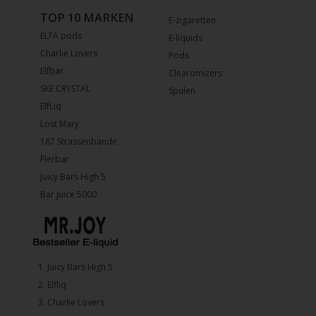
TOP 10 MARKEN
E-zigaretten
ELFA pods
E-liquids
Charlie Lovers
Pods
Elfbar
Clearomizers
SKE CRYSTAL
Spulen
ElfLiq
Lost Mary
187 Strassenbande
Flerbar
Juicy Bars High 5
Bar Juice 5000
1.⁠ ⁠Juicy Bars High 5
2.⁠ ⁠⁠Elfliq
3.⁠ ⁠⁠Charlie Lovers