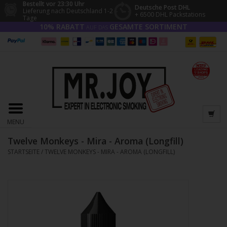
Bestellt vor 23:30 Uhr
Deutsche Post DHL
Lieferung nach Deutschland 1-2
+ 6500 DHL Packstations
Tage
10% RABATT
GESAMTE SORTIMENT
AUF DAS
MENU
Twelve Monkeys - Mira - Aroma (Longfill)
STARTSEITE
/
TWELVE MONKEYS - MIRA - AROMA (LONGFILL)