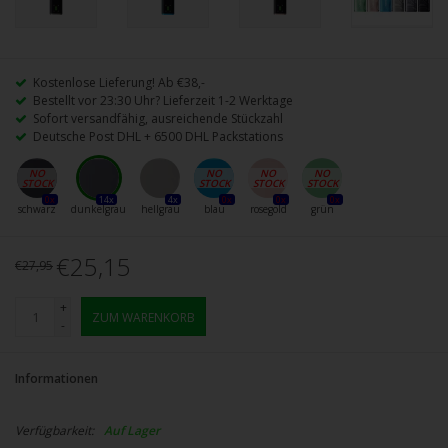
Kostenlose Lieferung! Ab €38,-
Bestellt vor 23:30 Uhr? Lieferzeit 1-2 Werktage
Sofort versandfähig, ausreichende Stückzahl
Deutsche Post DHL + 6500 DHL Packstations
0x
14x
4x
0x
0x
0x
schwarz
dunkelgrau
hellgrau
blau
rosegold
grün
€25,15
€27,95
+
ZUM WARENKORB
-
Informationen
Verfügbarkeit:
Auf Lager