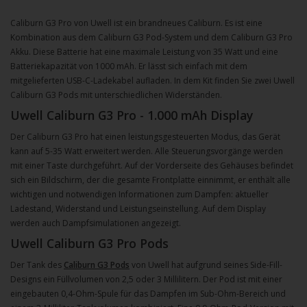
Caliburn G3 Pro von Uwell ist ein brandneues Caliburn. Es ist eine
Kombination aus dem Caliburn G3 Pod-System und dem Caliburn G3 Pro
Akku. Diese Batterie hat eine maximale Leistung von 35 Watt und eine
Batteriekapazität von 1000 mAh. Er lässt sich einfach mit dem
mitgelieferten USB-C-Ladekabel aufladen. In dem Kit finden Sie zwei Uwell
Caliburn G3 Pods mit unterschiedlichen Widerständen.
Uwell Caliburn G3 Pro - 1.000 mAh Display
Der Caliburn G3 Pro hat einen leistungsgesteuerten Modus, das Gerät
kann auf 5-35 Watt erweitert werden. Alle Steuerungsvorgänge werden
mit einer Taste durchgeführt. Auf der Vorderseite des Gehäuses befindet
sich ein Bildschirm, der die gesamte Frontplatte einnimmt, er enthält alle
wichtigen und notwendigen Informationen zum Dampfen: aktueller
Ladestand, Widerstand und Leistungseinstellung. Auf dem Display
werden auch Dampfsimulationen angezeigt.
Uwell Caliburn G3 Pro Pods
Der Tank des
Caliburn G3 Pods
von Uwell hat aufgrund seines Side-Fill-
Designs ein Füllvolumen von 2,5 oder 3 Millilitern. Der Pod ist mit einer
eingebauten 0,4-Ohm-Spule für das Dampfen im Sub-Ohm-Bereich und