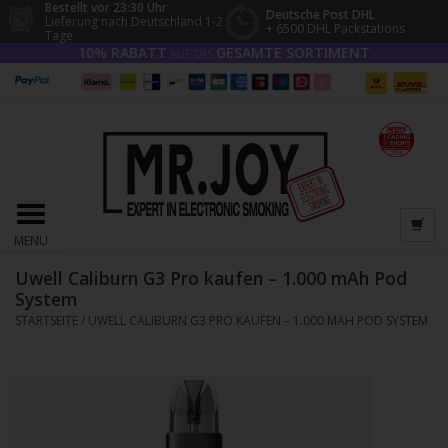
Bestellt vor 23:30 Uhr
Deutsche Post DHL
Lieferung nach Deutschland 1-2
+ 6500 DHL Packstations
Tage
10% RABATT
GESAMTE SORTIMENT
AUF DAS
MENU
Uwell Caliburn G3 Pro kaufen – 1.000 mAh Pod
System
STARTSEITE
/
UWELL CALIBURN G3 PRO KAUFEN – 1.000 MAH POD SYSTEM