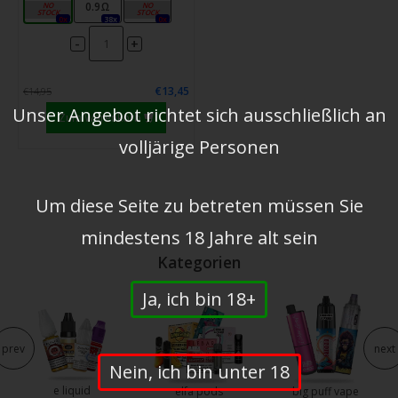
0.6Ω
0.9Ω
1.2Ω
0x
38x
0x
-
+
€13,45
€14,95
Unser Angebot richtet sich ausschließlich an
Zum Warenkorb
volljärige Personen
Um diese Seite zu betreten müssen Sie
mindestens 18 Jahre alt sein
Kategorien
Ja, ich bin 18+
prev
next
Nein, ich bin unter 18
e liquid
elfa pods
big puff vape