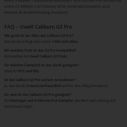
einem 3-Milliliter-Tankvolumen kombiniert. Eine 0,9-Ohm-Pod-Version mit
einem 2,5-Milliliter-Coil-Volumen ist für moderates Dampfen, auch
bekannt als Backend-Vaping, konzipiert.
FAQ – Uwell Caliburn G3 Pro
Wie groß ist der Akku des Caliburn G3 Pro?
Das Gerät verfügt über einen
1.000 mAh Akku
.
Mit welchen Pods ist das G3 Pro kompatibel?
Kompatibel mit
Uwell Caliburn G3 Pods
.
Für welchen Dampfstil ist das Gerät geeignet?
Ideal für
MTL und RDL
.
Ist das Caliburn G3 Pro einfach zu bedienen?
Ja, das Gerät ist
benutzerfreundlich
und für den Alltag konzipiert.
Für wen ist das Caliburn G3 Pro geeignet?
Für
Einsteiger und erfahrene Pod-Dampfer
, die Wert auf Leistung und
Geschmack legen.