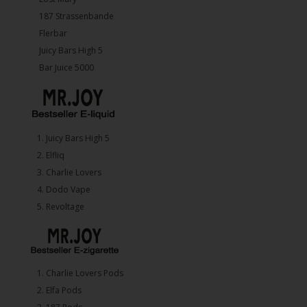
187 Strassenbande
Flerbar
Juicy Bars High 5
Bar Juice 5000
1.⁠ ⁠Juicy Bars High 5
2.⁠ ⁠⁠Elfliq
3.⁠ ⁠⁠Charlie Lovers
4.⁠ ⁠⁠Dodo Vape
5. ⁠Revoltage
1.⁠ ⁠Charlie Lovers Pods
2.⁠ ⁠⁠Elfa Pods