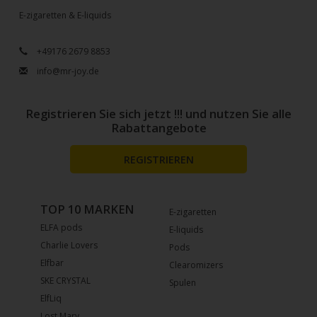
E-zigaretten & E-liquids
+49176 2679 8853
info@mr-joy.de
Registrieren Sie sich jetzt !!! und nutzen Sie alle
Rabattangebote
REGISTRIEREN
TOP 10 MARKEN
E-zigaretten
ELFA pods
E-liquids
Charlie Lovers
Pods
Elfbar
Clearomizers
SKE CRYSTAL
Spulen
ElfLiq
Lost Mary