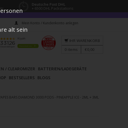
Deutsche Post DHL
tc.
+ 6500 DHL Packstations
 Personen
Mein Konto / Kundenkonto anlegen
e alt sein
IHR WARENKORB
0
items
€0,00
EN / CLEAROMIZER
BATTERIEN/LADEGERÄTE
HOP
BESTSELLERS
BLOGS
VAPES BARS DIAMOND 3000 PODS - PINEAPPLE ICE - 2ML + 3ML