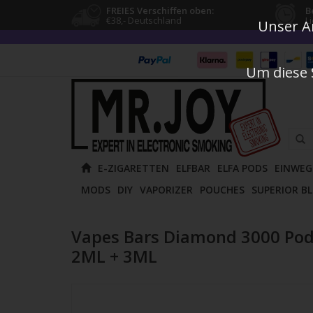
FREIES Verschiffen oben:
B
€38,- Deutschland
L
Unser An
Um diese 
Verw
E-ZIGARETTEN
ELFBAR
ELFA PODS
EINWEG
die
MODS
DIY
VAPORIZER
POUCHES
SUPERIOR B
Pfeile
nach
oben
Vapes Bars Diamond 3000 Pods 
und
2ML + 3ML
unten
um
das