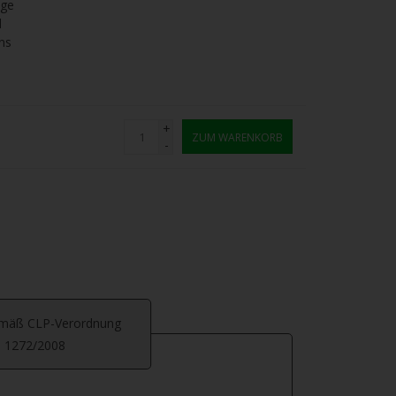
age
l
ns
+
ZUM WARENKORB
-
emäß CLP-Verordnung
. 1272/2008