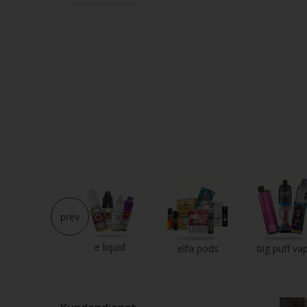
Strei
verw
prev
e liquid
neu im shop
elfa pods
big puff va