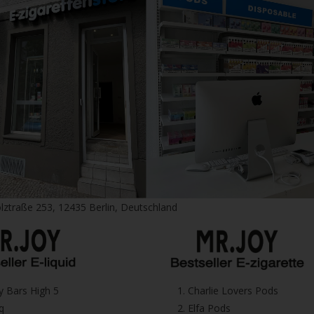
lztraße 253, 12435 Berlin, Deutschland
icy Bars High 5
1.⁠ ⁠Charlie Lovers Pods
iq
2.⁠ ⁠⁠Elfa Pods