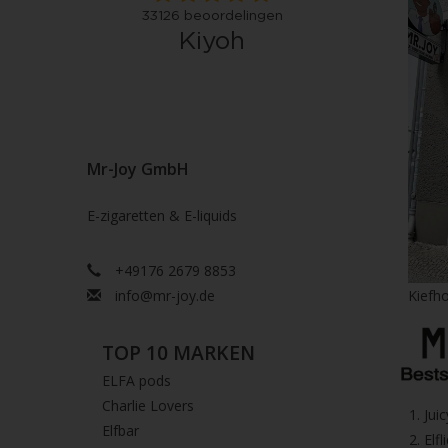
Mr-Joy GmbH
E-zigaretten & E-liquids
+49176 2679 8853
info@mr-joy.de
Kiefho
TOP 10 MARKEN
ELFA pods
Charlie Lovers
1.⁠ ⁠Ju
Elfbar
2.⁠ ⁠⁠Elfl