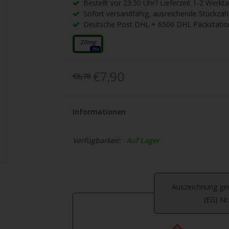
gbare
Bestellt vor 23:30 Uhr? Lieferzeit 1-2 Werkt
Sofort versandfähig, ausreichende Stückzah
nis
Deutsche Post DHL + 6500 DHL Packstatio
uwählen.
ke
20mg
96x
betaste,
€7,90
€8,78
ewählten
Informationen
rgebnis
Verfügbarkeit:
Auf Lager
gen.
tzer
hgeräten
Auszeichnung g
en
(EG) Nr
h-