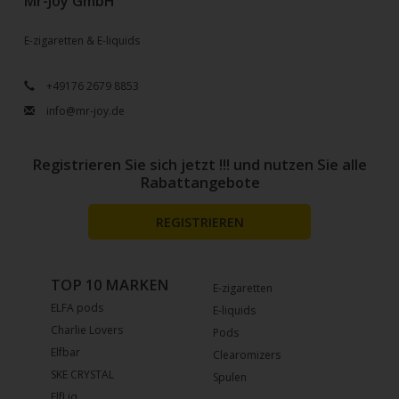
Mr-Joy GmbH
E-zigaretten & E-liquids
+49176 2679 8853
info@mr-joy.de
Registrieren Sie sich jetzt !!! und nutzen Sie alle
Rabattangebote
REGISTRIEREN
TOP 10 MARKEN
E-zigaretten
ELFA pods
E-liquids
Charlie Lovers
Pods
Elfbar
Clearomizers
SKE CRYSTAL
Spulen
ElfLiq