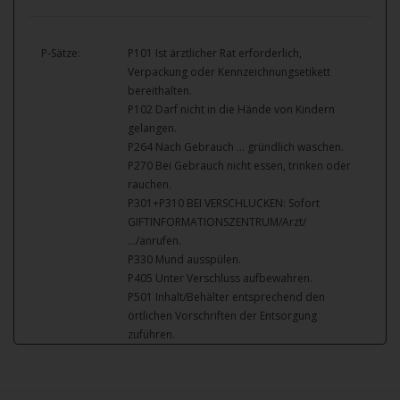
P-Sätze:
P101 Ist ärztlicher Rat erforderlich,
Verpackung oder Kennzeichnungsetikett
bereithalten.
P102 Darf nicht in die Hände von Kindern
gelangen.
P264 Nach Gebrauch … gründlich waschen.
P270 Bei Gebrauch nicht essen, trinken oder
rauchen.
P301+P310 BEI VERSCHLUCKEN: Sofort
GIFTINFORMATIONSZENTRUM/Arzt/
…/anrufen.
P330 Mund ausspülen.
P405 Unter Verschluss aufbewahren.
P501 Inhalt/Behälter entsprechend den
örtlichen Vorschriften der Entsorgung
zuführen.