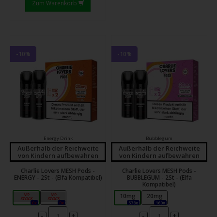
Zum Warenkorb
-10%
-10%
Energy Drink
Bubblegum
Außerhalb der Reichweite
Außerhalb der Reichweite
von Kindern aufbewahren
von Kindern aufbewahren
Charlie Lovers MESH Pods -
Charlie Lovers MESH Pods -
ENERGY - 2St - (Elfa Kompatibel)
BUBBLEGUM - 2St - (Elfa
Kompatibel)
10mg
20mg
10mg
20mg
0x
0x
578x
160x
-
-
+
+