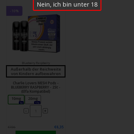
Nein, ich bin unter 18
-10%
Blueberry Raspberry
Außerhalb der Reichweite
von Kindern aufbewahren
Charlie Lovers MESH Pods -
BLUEBERRY RASPBERRY - 2St -
(Elfa Kompatibel)
10mg
20mg
5x
17x
-
+
€6,35
€7,06