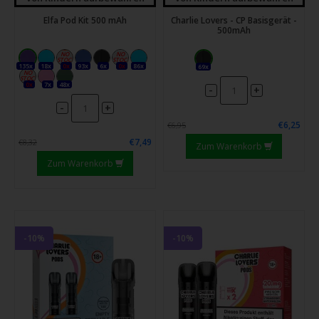
Elfa Pod Kit 500 mAh
Charlie Lovers - CP Basisgerät -
500mAh
135x
18x
0x
93x
6x
0x
86x
69x
0x
7x
48x
-
+
-
+
€6,25
€6,95
€7,49
€8,32
Zum Warenkorb
Zum Warenkorb
-10%
-10%