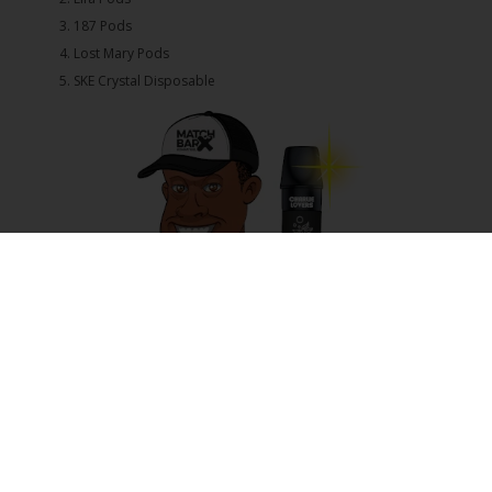
3.⁠ ⁠⁠187 Pods
4.⁠ ⁠⁠Lost Mary Pods
5.⁠ ⁠⁠SKE Crystal Disposable
E-Zigarette vs. Tabakzigarette