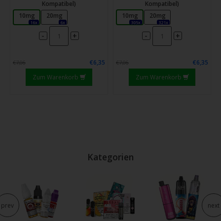
Kompatibel)
Kompatibel)
10mg
20mg
10mg
20mg
16x
6x
305x
321x
-
-
+
+
€6,35
€6,35
€7,06
€7,06
Zum Warenkorb
Zum Warenkorb
Kategorien
prev
next