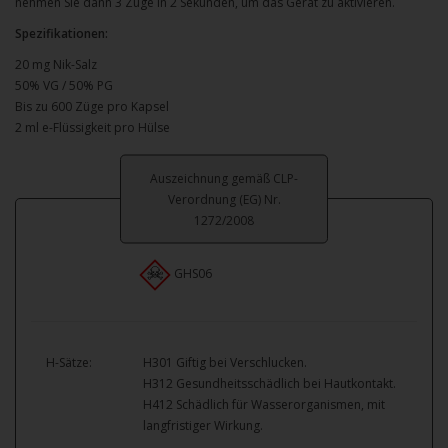
nehmen Sie dann 3 Züge in 2 Sekunden, um das Gerät zu aktivieren.
Spezifikationen:
20 mg Nik-Salz
50% VG / 50% PG
Bis zu 600 Züge pro Kapsel
2 ml e-Flüssigkeit pro Hülse
Auszeichnung gemäß CLP-
Verordnung (EG) Nr.
1272/2008
GHS06
H-Sätze:
H301 Giftig bei Verschlucken.
H312 Gesundheitsschädlich bei Hautkontakt.
H412 Schädlich für Wasserorganismen, mit
langfristiger Wirkung.