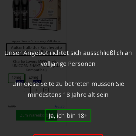
Apple Banana Strawberry Milkshake
Außerhalb der Reichweite
Unser Angebot richtet sich ausschließlich an
von Kindern aufbewahren
Charlie Lovers MESH Pods -
volljärige Personen
UNICORN SHAKE - 2St - (Elfa
Kompatibel)
10mg
20mg
331x
377x
Um diese Seite zu betreten müssen Sie
-
+
mindestens 18 Jahre alt sein
€6,35
€7,06
Ja, ich bin 18+
Zum Warenkorb