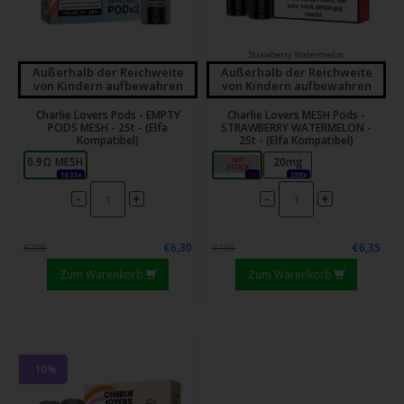
Strawberry Watermelon
Außerhalb der Reichweite
Außerhalb der Reichweite
von Kindern aufbewahren
von Kindern aufbewahren
Charlie Lovers Pods - EMPTY
Charlie Lovers MESH Pods -
PODS MESH - 2St - (Elfa
STRAWBERRY WATERMELON -
Kompatibel)
2St - (Elfa Kompatibel)
0.9Ω MESH
10mg
20mg
1635x
0x
388x
-
-
+
+
€6,30
€6,35
€7,00
€7,06
Zum Warenkorb
Zum Warenkorb
-10%