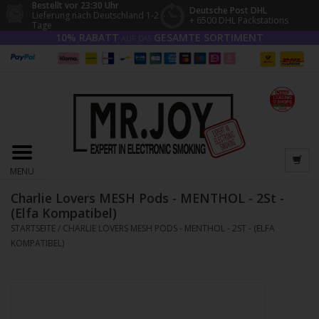
Bestellt vor 23:30 Uhr
Deutsche Post DHL
Lieferung nach Deutschland 1-2
+ 6500 DHL Packstations
Tage
10% RABATT
GESAMTE SORTIMENT
AUF DAS
MENU
Charlie Lovers MESH Pods - MENTHOL - 2St -
(Elfa Kompatibel)
STARTSEITE
/
CHARLIE LOVERS MESH PODS - MENTHOL - 2ST - (ELFA
KOMPATIBEL)