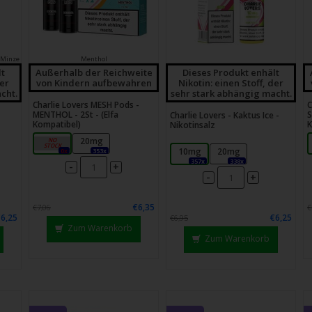
 Minze
Menthol
lt
Außerhalb der Reichweite
Dieses Produkt enhält
der
von Kindern aufbewahren
Nikotin: einen Stoff, der
cht.
sehr stark abhängig macht.
Charlie Lovers MESH Pods -
C
MENTHOL - 2St - (Elfa
S
Charlie Lovers - Kaktus Ice -
Kompatibel)
K
Nikotinsalz
10mg
20mg
10mg
20mg
0x
353x
357x
338x
-
+
-
+
€6,35
€7,06
€
€6,25
€6,25
€6,95
Zum Warenkorb
Zum Warenkorb