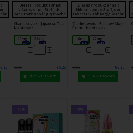
chgesten
lt
Dieses Produkt enhält
Dieses Produkt enhält
enden.
der
Nikotin: einen Stoff, der
Nikotin: einen Stoff, der
cht.
sehr stark abhängig macht.
sehr stark abhängig macht.
Charlie Lovers - Japanese Tea -
Charlie Lovers - Rainbow Mogli
C
Nikotinsalz
Exotic - Nikotinsalz
-
10mg
20mg
10mg
20mg
400x
377x
470x
488x
-
-
+
+
€6,25
€6,25
€6,25
€6,95
€6,95
€
Zum Warenkorb
Zum Warenkorb
-10%
-10%