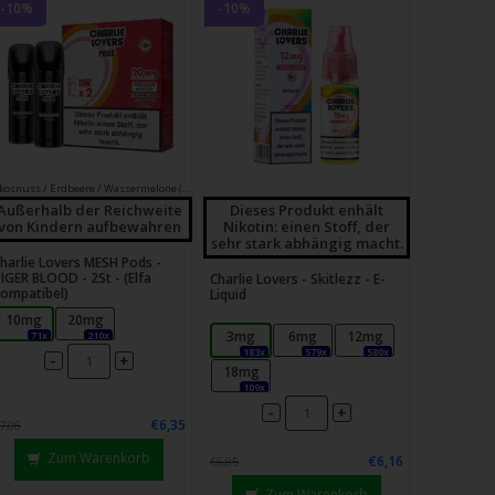
-10%
-10%
Kokosnuss / Erdbeere / Wassermelone (Energy Razz)
Außerhalb der Reichweite
Dieses Produkt enhält
von Kindern aufbewahren
Nikotin: einen Stoff, der
sehr stark abhängig macht.
harlie Lovers MESH Pods -
IGER BLOOD - 2St - (Elfa
Charlie Lovers - Skitlezz - E-
ompatibel)
Liquid
10mg
20mg
3mg
6mg
12mg
71x
210x
183x
579x
580x
-
+
18mg
109x
-
+
€6,35
7,06
Zum Warenkorb
€6,16
€6,85
Zum Warenkorb