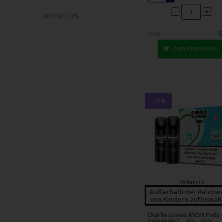
0x
-
+
BESTSELLERS
€6,85
Zum Warenkorb
-10%
Pfefferminz
Außerhalb der Reichw
von Kindern aufbewah
Charlie Lovers MESH Pods 
SPEARMINT - 2St - (Elfa