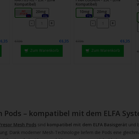
C
Kompatibel)
Kompatibel)
W
10mg
20mg
10mg
20mg
0x
99x
71x
9x
-
-
+
+
€6,35
€6,35
€6,35
€7,06
€7,06
Zum Warenkorb
Zum Warenkorb
€
h Pods – kompatibel mit dem ELFA Sys
 Fresor Mesh Pods
sind
kompatibel mit dem ELFA Basisgerät
und b
zung. Dank moderner Mesh-Technologie liefern die Pods eine gleich