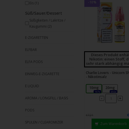
-10%
Eis
(1)
Süß/Sauer/Dessert
Süßigkeiten / Lakritze /
Kaugummi
(2)
E-ZIGARETTEN
ELFBAR
Dieses Produkt enhä
Nikotin: einen Stoff, 
ELFA PODS
sehr stark abhängig ma
Charlie Lovers - Unicorn S
EINWEG-E-ZIGARETTE
- Nikotinsalz
E LIQUID
10mg
20mg
167x
692x
-
AROMA / LONGFILL / BASIS
+
PODS
€7,21
SPULEN / CLEAROMIZER
Zum Warenkorb