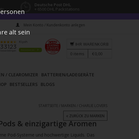
Deutsche Post DHL
tc.
+ 6500 DHL Packstations
 Personen
Mein Konto / Kundenkonto anlegen
e alt sein
IHR WARENKORB
0
items
€0,00
EN / CLEAROMIZER
BATTERIEN/LADEGERÄTE
HOP
BESTSELLERS
BLOGS
STARTSEITE
/
MARKEN
/
CHARLIE LOVERS
ZURÜCK ZU MARKEN
 Pods & einzigartige Aromen
rne Pod-Systeme und hochwertige Liquids. Das