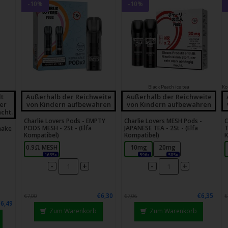
-10%
-10%
Black Peach ice tea
lt
Außerhalb der Reichweite
Außerhalb der Reichweite
der
von Kindern aufbewahren
von Kindern aufbewahren
cht.
Charlie Lovers Pods - EMPTY
Charlie Lovers MESH Pods -
C
PODS MESH - 2St - (Elfa
JAPANESE TEA - 2St - (Elfa
T
hake
Kompatibel)
Kompatibel)
K
0.9Ω MESH
10mg
20mg
1635x
596x
585x
-
-
+
+
€6,30
€6,35
€7,00
€7,06
€
€6,49
Zum Warenkorb
Zum Warenkorb