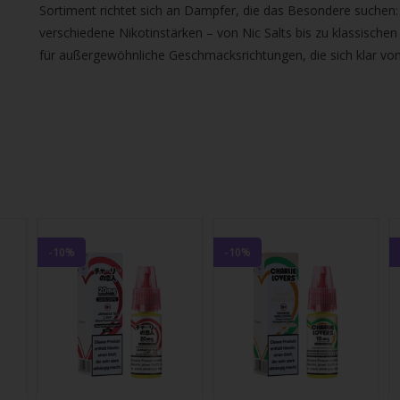
gbare
Sortiment richtet sich an Dampfer, die das Besondere suchen
nis
verschiedene Nikotinstärken – von Nic Salts bis zu klassischen
uwählen.
für außergewöhnliche Geschmacksrichtungen, die sich klar v
ke
betaste,
ewählten
rgebnis
gen.
-10%
-10%
tzer
hgeräten
en
h-