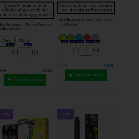
Dieses Produkt enhält
Außerhalb der Reichweite
Nikotin: einen Stoff, der
von Kindern aufbewahren
sehr stark abhängig macht.
Charlie Lovers TWIST BATTERY
- 600 mAh
harlie Lovers - Fruits Flowers
 Nikotinsalz
10mg
20mg
65x
54x
448x
63x
480x
357x
168x
-
+
-
+
€4,35
€4,83
€6,25
6,95
Zum Warenkorb
Zum Warenkorb
-10%
-10%