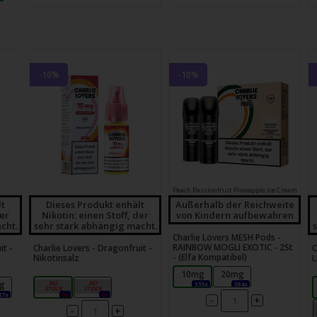
-10%
-10%
Peach Passionfruit Pineapple Ice Cream
lt
Dieses Produkt enhält
Außerhalb der Reichweite
der
Nikotin: einen Stoff, der
von Kindern aufbewahren
cht.
sehr stark abhängig macht.
Charlie Lovers MESH Pods -
RAINBOW MOGLI EXOTIC - 2St
it -
Charlie Lovers - Dragonfruit -
C
- (Elfa Kompatibel)
Nikotinsalz
L
10mg
20mg
g
10mg
20mg
335x
384x
87x
0x
0x
-
+
-
+