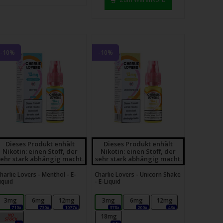
-10%
-10%
Dieses Produkt enhält
Dieses Produkt enhält
Nikotin: einen Stoff, der
Nikotin: einen Stoff, der
sehr stark abhängig macht.
sehr stark abhängig macht.
harlie Lovers - Menthol - E-
Charlie Lovers - Unicorn Shake
iquid
- E-Liquid
3mg
6mg
12mg
3mg
6mg
12mg
710x
730x
1077x
378x
200x
43x
18mg
18mg