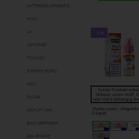
BATTERIEN/LADEGERÄTE
MODS
DIY
-10%
VAPORIZER
POUCHES
SUPERIOR BLEND
IQOS
Dieses Produkt enhä
Nikotin: einen Stoff, 
PLOOM
sehr stark abhängig ma
Charlie Lovers - Dragonfru
BIG PUFF VAPE
E-Liquid
BALD VERFÜGBAR
3mg
6mg
12m
0x
0x
1
18mg
NEU IM SHOP