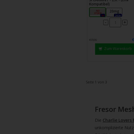
Kompatibel)
10mg
20mg
0x
263x
-
+
€7,06
Zum Warenkorb
Seite 1 von 3
Fresor Mes
Die
Charlie Lovers
unkomplizierte Nut