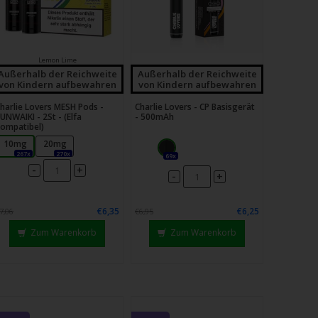
Lemon Lime
Außerhalb der Reichweite
Außerhalb der Reichweite
von Kindern aufbewahren
von Kindern aufbewahren
harlie Lovers MESH Pods -
Charlie Lovers - CP Basisgerät
UNWAIKI - 2St - (Elfa
- 500mAh
ompatibel)
10mg
20mg
267x
270x
69x
-
+
-
+
€6,35
€6,25
7,06
€6,95
Zum Warenkorb
Zum Warenkorb