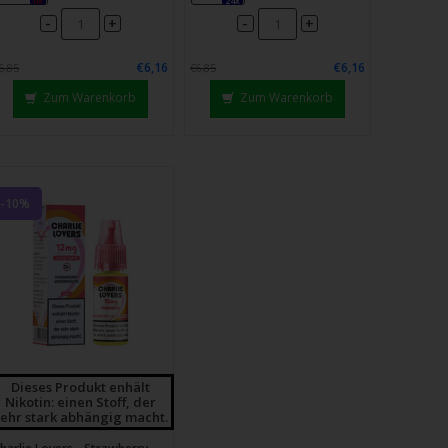
0x
24x
-
-
+
+
€6,16
€6,16
6,85
€6,85
Zum Warenkorb
Zum Warenkorb
-10%
Dieses Produkt enhält
Nikotin: einen Stoff, der
sehr stark abhängig macht.