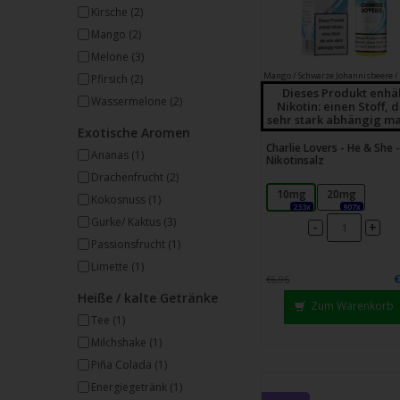
Kirsche
(2)
Mango
(2)
Melone
(3)
Mango / Schwarze Johannisbeere /
Pfirsich
(2)
Dieses Produkt enhä
Wassermelone
(2)
Nikotin: einen Stoff, 
sehr stark abhängig ma
Exotische Aromen
Charlie Lovers - He & She -
Ananas
(1)
Nikotinsalz
Drachenfrucht
(2)
10mg
20mg
Kokosnuss
(1)
233x
907x
Gurke/ Kaktus
(3)
-
+
Passionsfrucht
(1)
Limette
(1)
€6,95
Heiße / kalte Getränke
Zum Warenkorb
Tee
(1)
Milchshake
(1)
Piña Colada
(1)
Energiegetränk
(1)