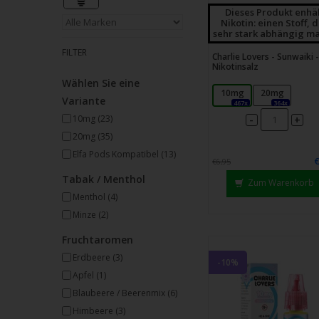
Strei
Dieses Produkt enhä
verw
Nikotin: einen Stoff, 
sehr stark abhängig ma
FILTER
Charlie Lovers - Sunwaiki -
Nikotinsalz
Wählen Sie eine
10mg
20mg
Variante
467x
364x
10mg
(23)
-
+
20mg
(35)
Elfa Pods Kompatibel
(13)
€6,95
Tabak / Menthol
Zum Warenkorb
Menthol
(4)
Minze
(2)
Fruchtaromen
Erdbeere
(3)
-10%
Apfel
(1)
Blaubeere / Beerenmix
(6)
Himbeere
(3)