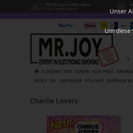
FREIES Verschiffen oben:
B
€38,- Deutschland
L
Unser An
Um diese 
Verw
E-ZIGARETTEN
ELFBAR
ELFA PODS
EINWEG
die
MODS
DIY
VAPORIZER
POUCHES
SUPERIOR B
Pfeile
nach
oben
Charlie Lovers
und
unten
um
das