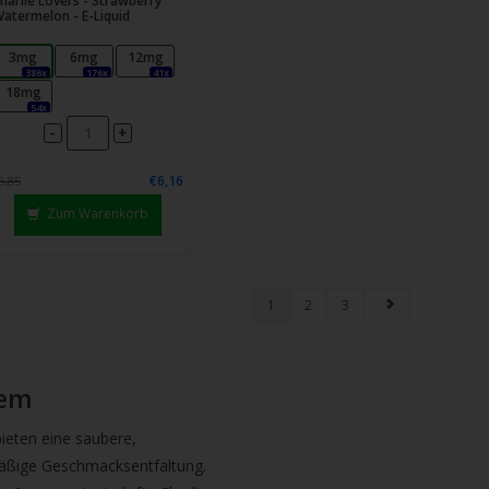
harlie Lovers - Strawberry
atermelon - E-Liquid
3mg
6mg
12mg
386x
176x
41x
18mg
54x
-
+
€6,16
6,85
Zum Warenkorb
1
2
3
tem
ieten eine saubere,
mäßige Geschmacksentfaltung.