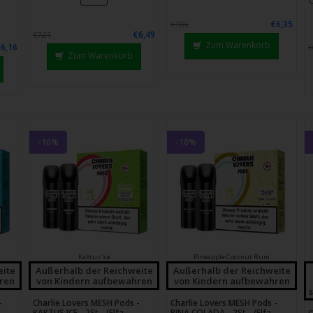
€6,35
€7,06
€6,49
€7,21
Zum Warenkorb
€6,16
€
Zum Warenkorb
-10%
-10%
Kaktus Ice
Pineapple Coconut Rum
eite
Außerhalb der Reichweite
Außerhalb der Reichweite
ren
von Kindern aufbewahren
von Kindern aufbewahren
-
Charlie Lovers MESH Pods -
Charlie Lovers MESH Pods -
KAKTUS ICE - 2St - (Elfa
PINA COLADA - 2St - (Elfa