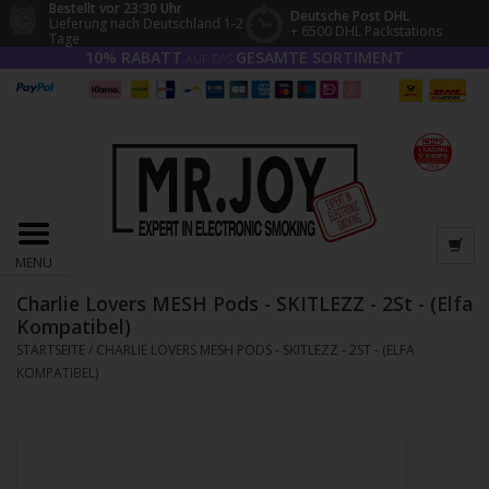
Bestellt vor 23:30 Uhr
Deutsche Post DHL
Lieferung nach Deutschland 1-2
+ 6500 DHL Packstations
Tage
10% RABATT
GESAMTE SORTIMENT
AUF DAS
MENU
Charlie Lovers MESH Pods - SKITLEZZ - 2St - (Elfa
Kompatibel)
STARTSEITE
/
CHARLIE LOVERS MESH PODS - SKITLEZZ - 2ST - (ELFA
KOMPATIBEL)