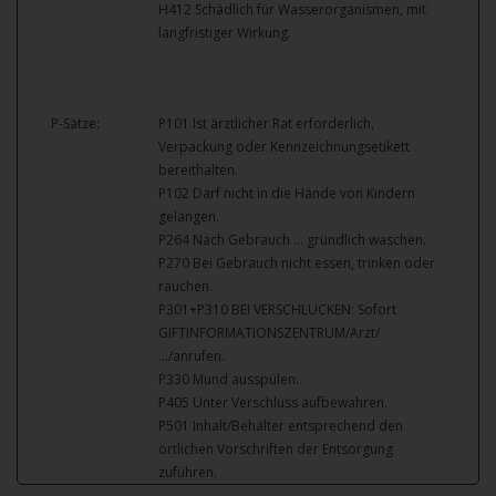
H412 Schädlich für Wasserorganismen, mit
langfristiger Wirkung.
P-Sätze:
P101 Ist ärztlicher Rat erforderlich,
Verpackung oder Kennzeichnungsetikett
bereithalten.
P102 Darf nicht in die Hände von Kindern
gelangen.
P264 Nach Gebrauch … gründlich waschen.
P270 Bei Gebrauch nicht essen, trinken oder
rauchen.
P301+P310 BEI VERSCHLUCKEN: Sofort
GIFTINFORMATIONSZENTRUM/Arzt/
…/anrufen.
P330 Mund ausspülen.
P405 Unter Verschluss aufbewahren.
P501 Inhalt/Behälter entsprechend den
örtlichen Vorschriften der Entsorgung
zuführen.