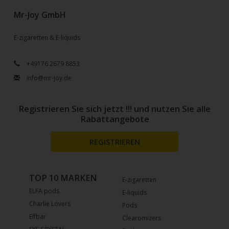
Mr-Joy GmbH
E-zigaretten & E-liquids
+49176 2679 8853
info@mr-joy.de
Registrieren Sie sich jetzt !!! und nutzen Sie alle
Rabattangebote
REGISTRIEREN
TOP 10 MARKEN
E-zigaretten
ELFA pods
E-liquids
Charlie Lovers
Pods
Elfbar
Clearomizers