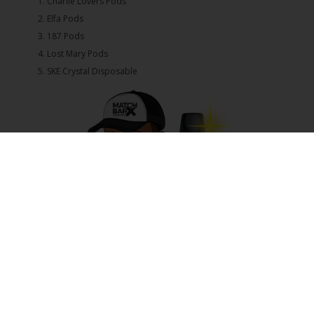
1.⁠ ⁠Charlie Lovers Pods
2.⁠ ⁠⁠Elfa Pods
3.⁠ ⁠⁠187 Pods
4.⁠ ⁠⁠Lost Mary Pods
5.⁠ ⁠⁠SKE Crystal Disposable