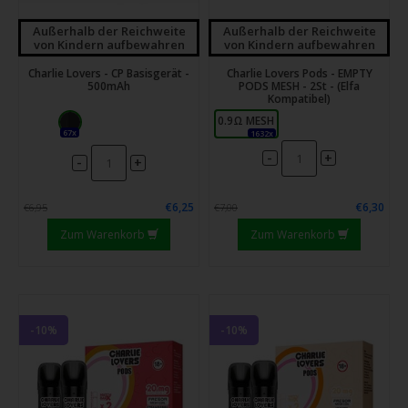
Außerhalb der Reichweite
Außerhalb der Reichweite
von Kindern aufbewahren
von Kindern aufbewahren
Charlie Lovers - CP Basisgerät -
Charlie Lovers Pods - EMPTY
500mAh
PODS MESH - 2St - (Elfa
Kompatibel)
0.9Ω MESH
67x
1632x
-
+
-
+
€6,25
€6,30
€6,95
€7,00
Zum Warenkorb
Zum Warenkorb
-10%
-10%