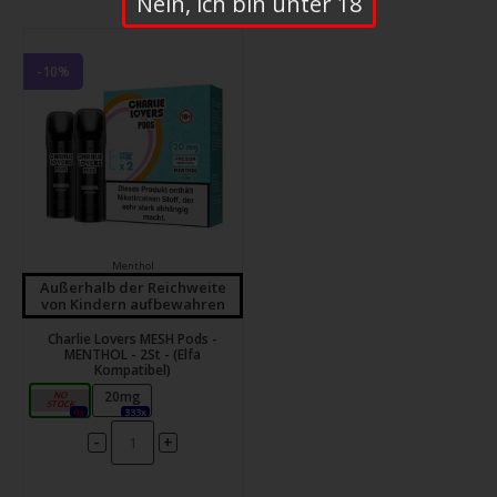
Nein, ich bin unter 18
-10%
Menthol
Außerhalb der Reichweite
von Kindern aufbewahren
Charlie Lovers MESH Pods -
MENTHOL - 2St - (Elfa
Kompatibel)
10mg
20mg
0x
333x
-
+