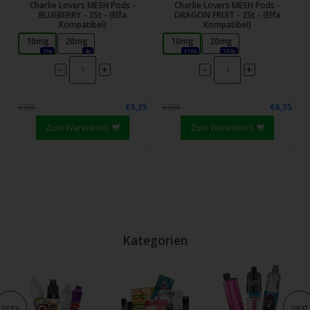
Charlie Lovers MESH Pods -
Charlie Lovers MESH Pods -
BLUEBERRY - 2St - (Elfa
DRAGON FRUIT - 2St - (Elfa
Kompatibel)
Kompatibel)
10mg
20mg
10mg
20mg
15x
4x
316x
194x
-
-
+
+
€6,35
€6,35
€7,06
€7,06
Zum Warenkorb
Zum Warenkorb
Kategorien
prev
next