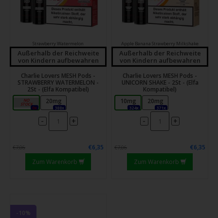
Strawberry Watermelon
Apple Banana Strawberry Milkshake
Außerhalb der Reichweite
Außerhalb der Reichweite
von Kindern aufbewahren
von Kindern aufbewahren
Charlie Lovers MESH Pods -
Charlie Lovers MESH Pods -
STRAWBERRY WATERMELON -
UNICORN SHAKE - 2St - (Elfa
2St - (Elfa Kompatibel)
Kompatibel)
10mg
20mg
10mg
20mg
0x
388x
324x
371x
-
-
+
+
€6,35
€6,35
€7,06
€7,06
Zum Warenkorb
Zum Warenkorb
-10%