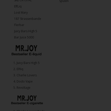
SKE CRYSTAL
Spulen
ElfLiq
Lost Mary
187 Strassenbande
Flerbar
Juicy Bars High 5
Bar Juice 5000
1.⁠ ⁠Juicy Bars High 5
2.⁠ ⁠⁠Elfliq
3.⁠ ⁠⁠Charlie Lovers
4.⁠ ⁠⁠Dodo Vape
5. ⁠Revoltage