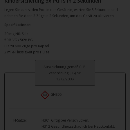
Kindersicherung 3x Puffs in 2 Sekunden
Legen Sie zuerst den Pod in das Gerät ein, warten Sie 5 Sekunden und
nehmen Sie dann 3 Züge in 2 Sekunden, um das Gerät zu aktivieren.
Spezifikationen:
20 mg Nik-Salz
50% VG / 50% PG
Bis zu 600 Züge pro Kapsel
2 ml e-Flüssigkeit pro Hülse
Auszeichnung gemäß CLP-
Verordnung (EG) Nr.
1272/2008
GHS06
H-Sätze:
H301 Giftig bei Verschlucken.
H312 Gesundheitsschädlich bei Hautkontakt.