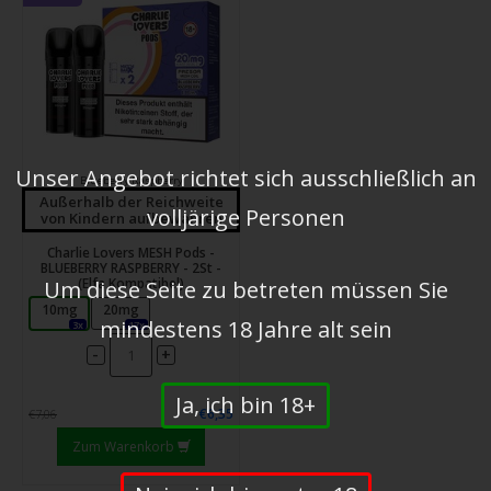
Unser Angebot richtet sich ausschließlich an
Blueberry Raspberry
Außerhalb der Reichweite
volljärige Personen
von Kindern aufbewahren
Charlie Lovers MESH Pods -
BLUEBERRY RASPBERRY - 2St -
(Elfa Kompatibel)
Um diese Seite zu betreten müssen Sie
10mg
20mg
mindestens 18 Jahre alt sein
3x
17x
-
+
Ja, ich bin 18+
€6,35
€7,06
Zum Warenkorb