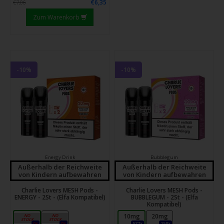
€6,35
€7,06
Zum Warenkorb
-10%
-10%
Energy Drink
Bubblegum
Außerhalb der Reichweite
Außerhalb der Reichweite
von Kindern aufbewahren
von Kindern aufbewahren
Charlie Lovers MESH Pods -
Charlie Lovers MESH Pods -
ENERGY - 2St - (Elfa Kompatibel)
BUBBLEGUM - 2St - (Elfa
Kompatibel)
10mg
20mg
10mg
20mg
0x
0x
577x
158x