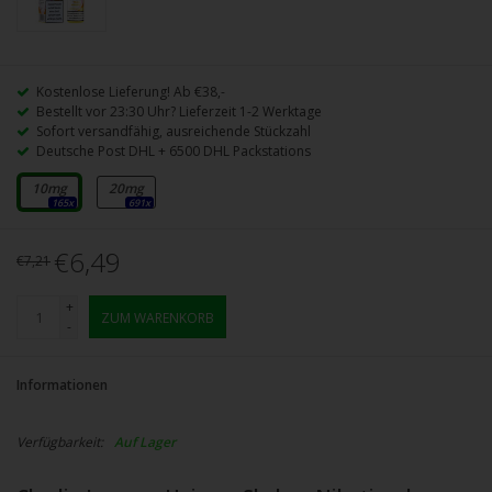
Kostenlose Lieferung! Ab €38,-
Bestellt vor 23:30 Uhr? Lieferzeit 1-2 Werktage
Sofort versandfähig, ausreichende Stückzahl
Deutsche Post DHL + 6500 DHL Packstations
10mg
20mg
165x
691x
€6,49
€7,21
+
ZUM WARENKORB
-
Informationen
Verfügbarkeit:
Auf Lager