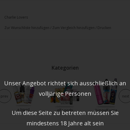
Charlie Lovers
Zur Wunschliste hinzufügen
/
Zum Vergleich hinzufügen
/
Drucken
Kategorien
Unser Angebot richtet sich ausschließlich an
volljärige Personen
prev
next
e liquid
elfa pods
big puff vape
Um diese Seite zu betreten müssen Sie
mindestens 18 Jahre alt sein