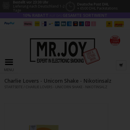
Bestellt vor 23:30 Uhr
Deutsche Post DHL
Lieferung nach Deutschland 1-2
+ 6500 DHL Packstations
Tage
10% RABATT
GESAMTE SORTIMENT
AUF DAS
MENU
Charlie Lovers - Unicorn Shake - Nikotinsalz
STARTSEITE
/
CHARLIE LOVERS - UNICORN SHAKE - NIKOTINSALZ