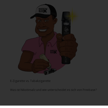
E-Zigarette vs. Tabakzigarette
Was ist Nikotinsalz und wie unterscheidet es sich von Freebase?