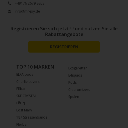
+49176 2679 8853
info@mr-joy.de
Registrieren Sie sich jetzt !!! und nutzen Sie alle
Rabattangebote
REGISTRIEREN
TOP 10 MARKEN
E-zigaretten
ELFA pods
E-liquids
Charlie Lovers
Pods
Elfbar
Clearomizers
SKE CRYSTAL
Spulen
ElfLiq
Lost Mary
187 Strassenbande
Flerbar