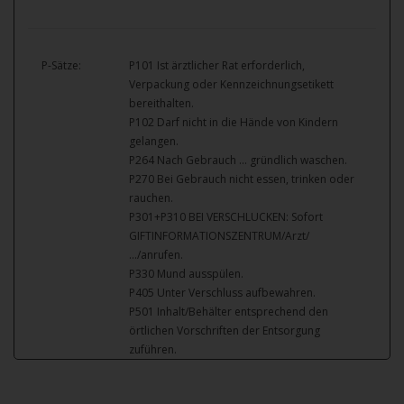
P-Sätze:
P101 Ist ärztlicher Rat erforderlich,
Verpackung oder Kennzeichnungsetikett
bereithalten.
P102 Darf nicht in die Hände von Kindern
gelangen.
P264 Nach Gebrauch … gründlich waschen.
P270 Bei Gebrauch nicht essen, trinken oder
rauchen.
P301+P310 BEI VERSCHLUCKEN: Sofort
GIFTINFORMATIONSZENTRUM/Arzt/
…/anrufen.
P330 Mund ausspülen.
P405 Unter Verschluss aufbewahren.
P501 Inhalt/Behälter entsprechend den
örtlichen Vorschriften der Entsorgung
zuführen.