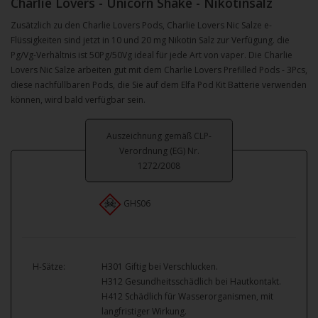
Charlie Lovers - Unicorn Shake - Nikotinsalz
Zusätzlich zu den Charlie Lovers Pods, Charlie Lovers Nic Salze e-
Flüssigkeiten sind jetzt in 10 und 20 mg Nikotin Salz zur Verfügung. die
Pg/Vg-Verhältnis ist 50Pg/50Vg ideal für jede Art von vaper. Die Charlie
Lovers Nic Salze arbeiten gut mit dem Charlie Lovers Prefilled Pods - 3Pcs,
diese nachfüllbaren Pods, die Sie auf dem Elfa Pod Kit Batterie verwenden
können, wird bald verfügbar sein.
Auszeichnung gemäß CLP-
Verordnung (EG) Nr.
1272/2008
GHS06
H-Sätze:
H301 Giftig bei Verschlucken.
H312 Gesundheitsschädlich bei Hautkontakt.
H412 Schädlich für Wasserorganismen, mit
langfristiger Wirkung.