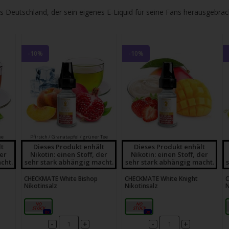
gbare
 Deutschland, der sein eigenes E-Liquid für seine Fans herausgebrac
nis
uwählen.
ke
-10%
-10%
betaste,
ewählten
rgebnis
ne
Pfirsich / Granatapfel / grüner Tee
gen.
lt
Dieses Produkt enhält
Dieses Produkt enhält
der
Nikotin: einen Stoff, der
Nikotin: einen Stoff, der
tzer
cht.
sehr stark abhängig macht.
sehr stark abhängig macht.
CHECKMATE White Bishop
CHECKMATE White Knight
C
hgeräten
Nikotinsalz
Nikotinsalz
N
en
20mg
20mg
h-
0x
0x
-
-
+
+