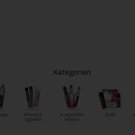
Kategorien
einweg-e-
e-zigaretten
pods
a
vape
zigarette
marken