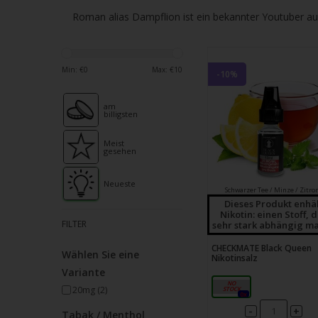
verfü
Roman alias Dampflion ist ein bekannter Youtuber aus
Ergeb
ausz
Drüc
Min: €
0
Max: €
10
die
-10%
Einga
am
um
billigsten
zum
ausg
Meist
gesehen
Suche
zu
Neueste
Schwarzer Tee / Minze / Zitro
gelan
Dieses Produkt enhä
Nikotin: einen Stoff, 
Benu
FILTER
sehr stark abhängig ma
von
CHECKMATE Black Queen
Touc
Wählen Sie eine
Nikotinsalz
könn
Variante
20mg
Touc
20mg
(2)
0x
und
-
+
Tabak / Menthol