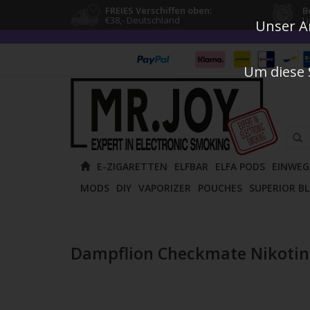
FREIES Verschiffen oben:
B
€38,- Deutschland
L
Unser An
Um diese 
Verw
E-ZIGARETTEN
ELFBAR
ELFA PODS
EINWEG
die
MODS
DIY
VAPORIZER
POUCHES
SUPERIOR B
Pfeile
nach
oben
und
Dampflion Checkmate Nikotin
unten
um
das