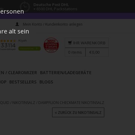
Deutsche Post DHL
tc.
+ 6500 DHL Packstations
 Personen
Mein Konto / Kundenkonto anlegen
e alt sein
IHR WARENKORB
0
items
€0,00
EN / CLEAROMIZER
BATTERIEN/LADEGERÄTE
HOP
BESTSELLERS
BLOGS
LIQUID
/
NIKOTINSALZ
/
DAMPFLION CHECKMATE NIKOTINSALZ
ZURÜCK ZU NIKOTINSALZ