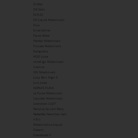
Drifter
DK Salts
ELFLIQ
Elf Liquid Nikotinsalz
Elux
Erste Sahne
Fiasco Brew
Flerbar Nikotinsalz
Fruizee Nikotinsalz
Gangsterz
HQD Juice
InnoCigs Nikotinsalz
Intense
IVG Nikotinsalz
Juicy Bars High 5
Just Juice
KAPKA'S FLAVA
La Fume Nikotinsalz
Liquider Nikotinsalz
Lovesticks LIQIT
MaryLiq by Lost Mary
Nebelfee Feenchen Salz
n'Eis
Nikotinsalz e-Liquid
Oceans
Overdosed II