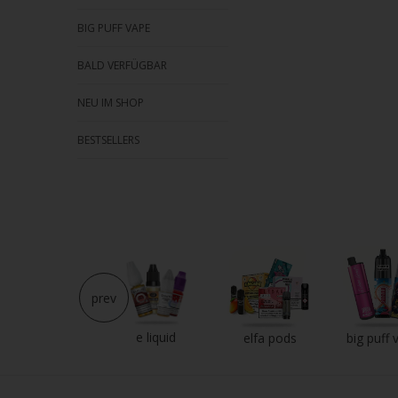
BIG PUFF VAPE
BALD VERFÜGBAR
NEU IM SHOP
BESTSELLERS
prev
e liquid
neu im shop
elfa pods
big puff 