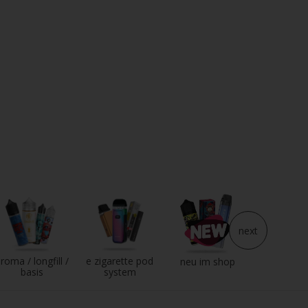
next
roma / longfill /
e zigarette pod
e liqui
neu im shop
basis
system