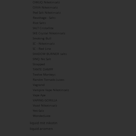
OWLIQ Nikotinsalz
OXVA Nikotinsalz
Pod Salt Nikotinsalz
Revoltage - Salts
Riot Salts
SALT Cristallite
SKE Crystal Nikotinsalz
Smoking Bull
SC - Nikotinsalz
SC - Red Line
SHADOW BURNER salts
SINQ Nic Salt
Strapped
TANTE DAMPF
Twelve Monkeys
Randm Tornado Juices
Vagrand
Vampire Vape Nikotinsalz
Vape Ape
VAPING GORILLA
Vozol Nikotinsalz
Yeti-Salz
WonderJuice
liquid mit nikotin
liquid aromen