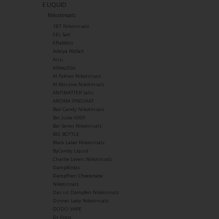
E LIQUID
Nikotinsalz
187 Nikotinsalz
5EL Salt
6Rabbits
Adalya NicSalt
Aisu
Allday2Go
Al Fakher Nikotinsalz
Al Massiva Nikotinsalz
ANTIMATTER Salts
AROMA SYNDIKAT
Bad Candy Nikotinsalz
Bar Juice 5000
Bar Series Nikotinsalz
BIG BOTTLE
Black Label Nikotinsalz
ByCandy Liquid
Charlie Lovers Nikotinsalz
Dampfdidas
Dampflion Checkmate
Nikotinsalz
Das ist Dampfen Nikotinsalz
Dinner Lady Nikotinsalz
DODO VAPE
Dr Frost