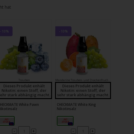
ht hat
-10%
-10%
Trauben
Mandarine
Trauben- und Drachenfrucht
Cabbageada
Dieses Produkt enhält
Dieses Produkt enhält
Nikotin: einen Stoff, der
Nikotin: einen Stoff, der
sehr stark abhängig macht.
sehr stark abhängig macht.
HECKMATE White Pawn
CHECKMATE White King
ikotinsalz
Nikotinsalz
20mg
20mg
0x
0x
-
-
+
+