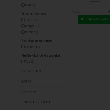
Strei
Minze
(1)
verw
€7,95
Fruchtaromen
Zum Warenkorb
Traube
(2)
Mango
(1)
Pfirsich
(1)
Exotische Aromen
Zitrone
(1)
Heiße / kalte Getränke
Tee
(2)
E-ZIGARETTEN
ELFBAR
ELFA PODS
EINWEG-E-ZIGARETTE