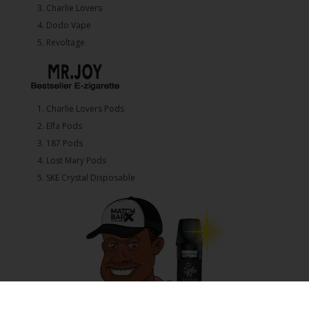
3.⁠ ⁠⁠Charlie Lovers
4.⁠ ⁠⁠Dodo Vape
5. ⁠Revoltage
1.⁠ ⁠Charlie Lovers Pods
2.⁠ ⁠⁠Elfa Pods
3.⁠ ⁠⁠187 Pods
4.⁠ ⁠⁠Lost Mary Pods
5.⁠ ⁠⁠SKE Crystal Disposable