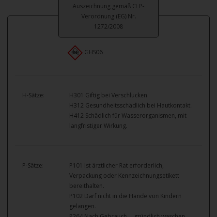
Auszeichnung gemäß CLP-
Verordnung (EG) Nr.
1272/2008
GHS06
H-Sätze:
H301 Giftig bei Verschlucken.
H312 Gesundheitsschädlich bei Hautkontakt.
H412 Schädlich für Wasserorganismen, mit
langfristiger Wirkung.
P-Sätze:
P101 Ist ärztlicher Rat erforderlich,
Verpackung oder Kennzeichnungsetikett
bereithalten.
P102 Darf nicht in die Hände von Kindern
gelangen.
P264 Nach Gebrauch … gründlich waschen.