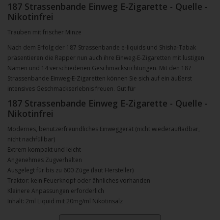
187 Strassenbande Einweg E-Zigarette - Quelle -
Nikotinfrei
Trauben mit frischer Minze
Nach dem Erfolg der 187 Strassenbande e-liquids und Shisha-Tabak
präsentieren die Rapper nun auch ihre Einweg-E-Zigaretten mit lustigen
Namen und 14 verschiedenen Geschmacksrichtungen. Mit den 187
Strassenbande Einweg-E-Zigaretten können Sie sich auf ein äußerst
intensives Geschmackserlebnis freuen. Gut für
187 Strassenbande Einweg E-Zigarette - Quelle -
Nikotinfrei
Modernes, benutzerfreundliches Einweggerät (nicht wiederaufladbar,
nicht nachfüllbar)
Extrem kompakt und leicht
Angenehmes Zugverhalten
Ausgelegt für bis zu 600 Züge (laut Hersteller)
Traktor: kein Feuerknopf oder ähnliches vorhanden
Kleinere Anpassungen erforderlich
Inhalt: 2ml Liquid mit 20mg/ml Nikotinsalz