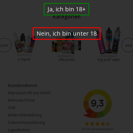
Ja, ich bin 18+
Kategorien
Nein, ich bin unter 18
prev
next
e liquid
elfa pods
big puff vape
Kundendienst
Impressum Mr-joy GmbH
Retouren-Portal
AGB
Widerrufsbelehrung
Datenschutzerklärung
Jugendschutz