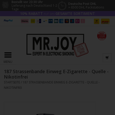
Bestellt vor 23:30 Uhr
Deutsche Post DHL
Lieferung nach Deutschland 1-2
+ 6500 DHL Packstations
Tage
10% RABATT
GESAMTE SORTIMENT
AUF DAS
MENU
187 Strassenbande Einweg E-Zigarette - Quelle -
Nikotinfrei
STARTSEITE
/
187 STRASSENBANDE EINWEG E-ZIGARETTE - QUELLE -
NIKOTINFREI