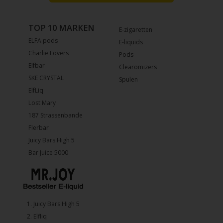
TOP 10 MARKEN
E-zigaretten
ELFA pods
E-liquids
Charlie Lovers
Pods
Elfbar
Clearomizers
SKE CRYSTAL
Spulen
ElfLiq
Lost Mary
187 Strassenbande
Flerbar
Juicy Bars High 5
Bar Juice 5000
1.⁠ ⁠Juicy Bars High 5
2.⁠ ⁠⁠Elfliq