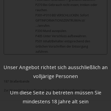
P270 Bei Gebrauch nicht essen, trinken oder
rauchen.
P301+P310 BEI VERSCHLUCKEN: Sofort
GIFTINFORMATIONSZENTRUM/Arzt/
…/anrufen.
P330 Mund ausspülen.
P405 Unter Verschluss aufbewahren.
P501 Inhalt/Behälter entsprechend den
örtlichen Vorschriften der Entsorgung
zuführen.
Unser Angebot richtet sich ausschließlich an
volljärige Personen
187 Straßenbande
Zur Wunschliste hinzufügen
/
Zum Vergleich hinzufügen
/
Drucken
Um diese Seite zu betreten müssen Sie
mindestens 18 Jahre alt sein