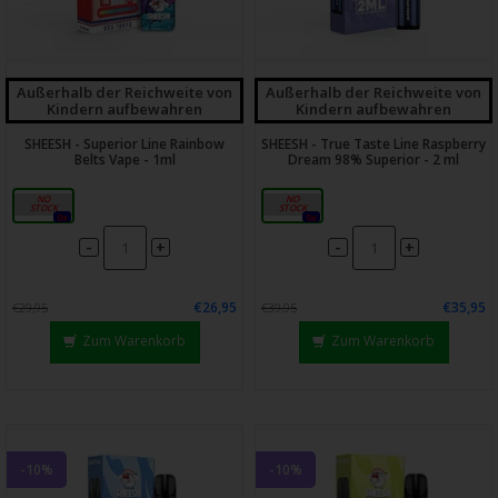
Außerhalb der Reichweite von
Außerhalb der Reichweite von
Kindern aufbewahren
Kindern aufbewahren
SHEESH - Superior Line Rainbow
SHEESH - True Taste Line Raspberry
Belts Vape - 1ml
Dream 98% Superior - 2 ml
1ml
20mg
0x
0x
-
-
+
+
€26,95
€35,95
€29,95
€39,95
Zum Warenkorb
Zum Warenkorb
-10%
-10%