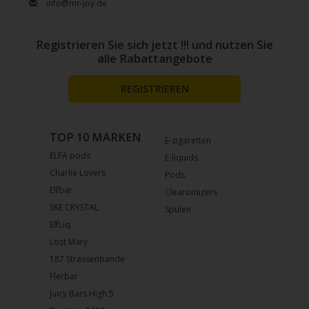
info@mr-joy.de
Registrieren Sie sich jetzt !!! und nutzen Sie
alle Rabattangebote
REGISTRIEREN
TOP 10 MARKEN
E-zigaretten
ELFA pods
E-liquids
Charlie Lovers
Pods
Elfbar
Clearomizers
SKE CRYSTAL
Spulen
ElfLiq
Lost Mary
187 Strassenbande
Flerbar
Juicy Bars High 5