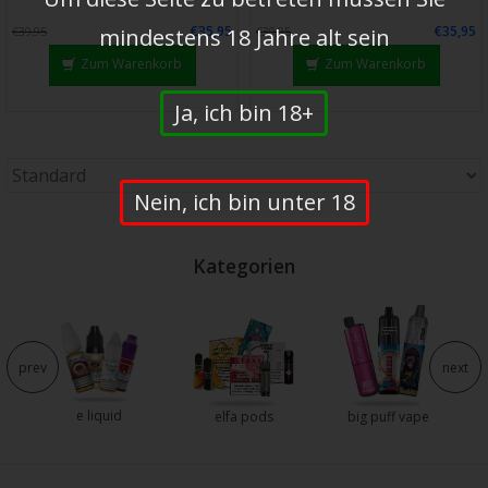
€35,95
€35,95
mindestens 18 Jahre alt sein
€39,95
€39,95
Zum Warenkorb
Zum Warenkorb
Ja, ich bin 18+
Nein, ich bin unter 18
Kategorien
prev
next
e liquid
e
elfa pods
big puff vape