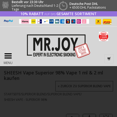
Bestellt vor 23:30 Uhr
Deutsche Post DHL
Lieferung nach Deutschland 1-2
+ 6500 DHL Packstations
Tage
10% RABATT
GESAMTE SORTIMENT
AUF DAS
MENU
SHEESH Vape Superior 98% Vape 1 ml & 2 ml
kaufen
ZURÜCK ZU SUPERIOR BLEND VAPE
STARTSEITE
/
SUPERIOR BLEND
/
SUPERIOR BLEND VAPE
/
SHEESH VAPE - SUPERIOR 98%