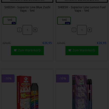
SHEESH - Superior Line Blue Zushi
SHEESH - Superior Line Lemon Fuel
Vape - 1ml
Vape - 1ml
1ml
1ml
7x
24x
-
-
+
+
€26,95
€26,95
€29,95
€29,95
Zum Warenkorb
Zum Warenkorb
-10%
-10%