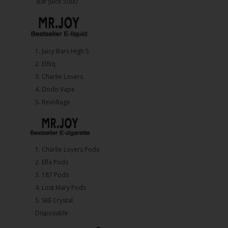
Bar Juice 5000
1.⁠ ⁠Juicy Bars High 5
2.⁠ ⁠⁠Elfliq
3.⁠ ⁠⁠Charlie Lovers
4.⁠ ⁠⁠Dodo Vape
5. ⁠Revoltage
1.⁠ ⁠Charlie Lovers Pods
2.⁠ ⁠⁠Elfa Pods
3.⁠ ⁠⁠187 Pods
4.⁠ ⁠⁠Lost Mary Pods
5.⁠ ⁠⁠SKE Crystal
Disposable