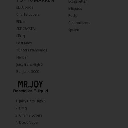
E-zigaretten
ELFA pods
E-liquids
Charlie Lovers
Pods
Elfbar
Clearomizers
SKE CRYSTAL
Spulen
ElfLiq
Lost Mary
187 Strassenbande
Flerbar
Juicy Bars High 5
Bar Juice 5000
1.⁠ ⁠Juicy Bars High 5
2.⁠ ⁠⁠Elfliq
3.⁠ ⁠⁠Charlie Lovers
4.⁠ ⁠⁠Dodo Vape