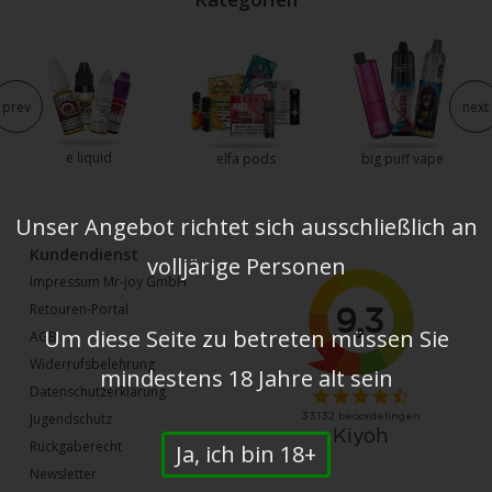
prev
next
e liquid
elfa pods
big puff vape
Unser Angebot richtet sich ausschließlich an
Kundendienst
volljärige Personen
Impressum Mr-joy GmbH
Retouren-Portal
Um diese Seite zu betreten müssen Sie
AGB
Widerrufsbelehrung
mindestens 18 Jahre alt sein
Datenschutzerklärung
Jugendschutz
Rückgaberecht
Ja, ich bin 18+
Newsletter