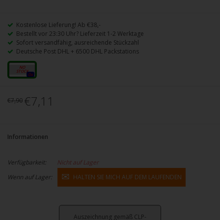
Kostenlose Lieferung! Ab €38,-
Bestellt vor 23:30 Uhr? Lieferzeit 1-2 Werktage
Sofort versandfähig, ausreichende Stückzahl
Deutsche Post DHL + 6500 DHL Packstations
20mg
0x
€7,11
€7,90
Informationen
Verfügbarkeit:
Nicht auf Lager
Wenn auf Lager:
HALTEN SIE MICH AUF DEM LAUFENDEN
Auszeichnung gemäß CLP-