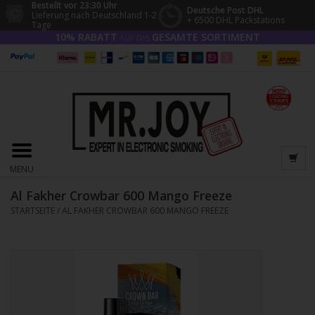
Bestellt vor 23:30 Uhr
Deutsche Post DHL
Lieferung nach Deutschland 1-2
+ 6500 DHL Packstations
Tage
10% RABATT
GESAMTE SORTIMENT
AUF DAS
MENU
Al Fakher Crowbar 600 Mango Freeze
STARTSEITE
/
AL FAKHER CROWBAR 600 MANGO FREEZE