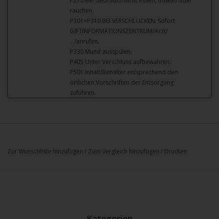
P270 Bei Gebrauch nicht essen, trinken oder
rauchen.
P301+P310 BEI VERSCHLUCKEN: Sofort
GIFTINFORMATIONSZENTRUM/Arzt/
…/anrufen.
P330 Mund ausspülen.
P405 Unter Verschluss aufbewahren.
P501 Inhalt/Behälter entsprechend den
örtlichen Vorschriften der Entsorgung
zuführen.
Zur Wunschliste hinzufügen
/
Zum Vergleich hinzufügen
/
Drucken
Kategorien