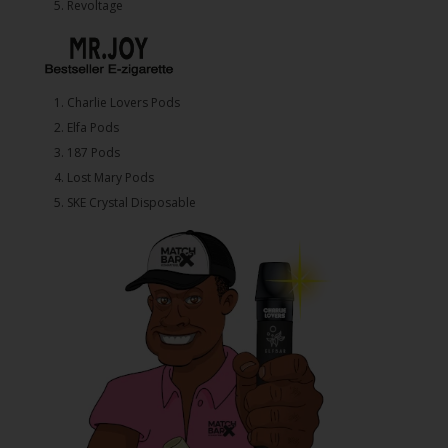
5. ⁠Revoltage
1.⁠ ⁠Charlie Lovers Pods
2.⁠ ⁠⁠Elfa Pods
3.⁠ ⁠⁠187 Pods
4.⁠ ⁠⁠Lost Mary Pods
5.⁠ ⁠⁠SKE Crystal Disposable