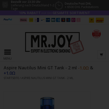
Bestellt vor 23:30 Uhr
Deutsche Post DHL
Lieferung nach Deutschland 1-2
+ 6500 DHL Packstations
Tage
10% RABATT
GESAMTE SORTIMENT
AUF DAS
MENU
Aspire Nautilus Mini GT Tank - 2 ml
&
STARTSEITE
/
ASPIRE NAUTILUS MINI GT TANK - 2 ML