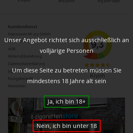
e liquid
elfa pods
big puff vape
Kundendienst
Impressum Mr-joy GmbH
Unser Angebot richtet sich ausschließlich an
Retouren-Portal
AGB
volljärige Personen
Widerrufsbelehrung
Datenschutzerklärung
Um diese Seite zu betreten müssen Sie
Jugendschutz
Rückgaberecht
mindestens 18 Jahre alt sein
Newsletter
Ja, ich bin 18+
Nein, ich bin unter 18