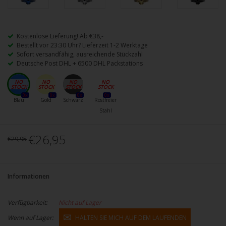
Kostenlose Lieferung! Ab €38,-
Bestellt vor 23:30 Uhr? Lieferzeit 1-2 Werktage
Sofort versandfähig, ausreichende Stückzahl
Deutsche Post DHL + 6500 DHL Packstations
0x
0x
0x
0x
Blau
Gold
Schwarz
Rostfreier
Stahl
€26,95
€29,95
Informationen
Verfügbarkeit:
Nicht auf Lager
Wenn auf Lager:
HALTEN SIE MICH AUF DEM LAUFENDEN