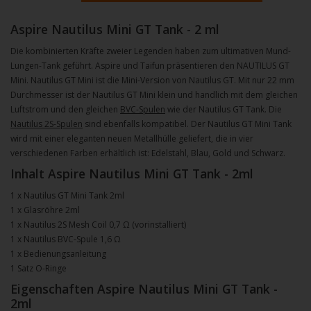
Aspire Nautilus Mini GT Tank - 2 ml
Die kombinierten Kräfte zweier Legenden haben zum ultimativen Mund-
Lungen-Tank geführt. Aspire und Taifun präsentieren den NAUTILUS GT
Mini. Nautilus GT Mini ist die Mini-Version von Nautilus GT. Mit nur 22 mm
Durchmesser ist der Nautilus GT Mini klein und handlich mit dem gleichen
Luftstrom und den gleichen
BVC-Spulen
wie der Nautilus GT Tank. Die
Nautilus 2S-Spulen
sind ebenfalls kompatibel. Der Nautilus GT Mini Tank
wird mit einer eleganten neuen Metallhülle geliefert, die in vier
verschiedenen Farben erhältlich ist: Edelstahl, Blau, Gold und Schwarz.
Inhalt Aspire Nautilus Mini GT Tank - 2ml
1 x Nautilus GT Mini Tank 2ml
1 x Glasröhre 2ml
1 x Nautilus 2S Mesh Coil 0,7 Ω (vorinstalliert)
1 x Nautilus BVC-Spule 1,6 Ω
1 x Bedienungsanleitung
1 Satz O-Ringe
Eigenschaften Aspire Nautilus Mini GT Tank -
2ml