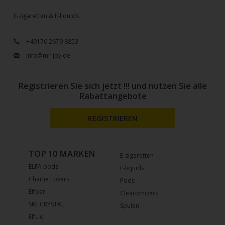
E-zigaretten & E-liquids
+49176 2679 8853
info@mr-joy.de
Registrieren Sie sich jetzt !!! und nutzen Sie alle
Rabattangebote
REGISTRIEREN
TOP 10 MARKEN
E-zigaretten
ELFA pods
E-liquids
Charlie Lovers
Pods
Elfbar
Clearomizers
SKE CRYSTAL
Spulen
ElfLiq