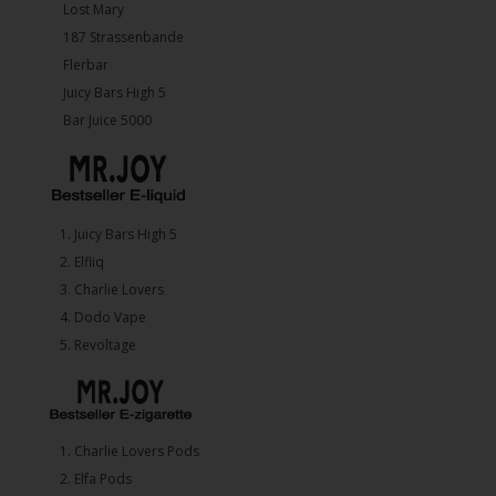
Lost Mary
187 Strassenbande
Flerbar
Juicy Bars High 5
Bar Juice 5000
1.⁠ ⁠Juicy Bars High 5
2.⁠ ⁠⁠Elfliq
3.⁠ ⁠⁠Charlie Lovers
4.⁠ ⁠⁠Dodo Vape
5. ⁠Revoltage
1.⁠ ⁠Charlie Lovers Pods
2.⁠ ⁠⁠Elfa Pods