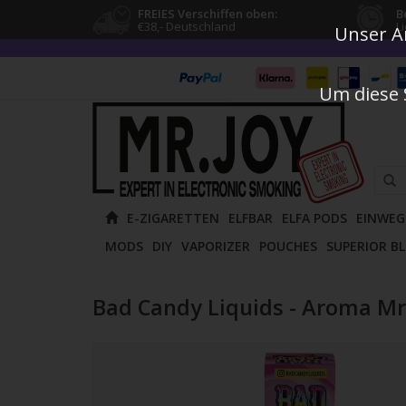
FREIES Verschiffen oben:
B
€38,- Deutschland
L
Unser An
Um diese 
Verw
E-ZIGARETTEN
ELFBAR
ELFA PODS
EINWEG
die
MODS
DIY
VAPORIZER
POUCHES
SUPERIOR B
Pfeile
nach
oben
Bad Candy Liquids - Aroma Mr
und
unten
um
das