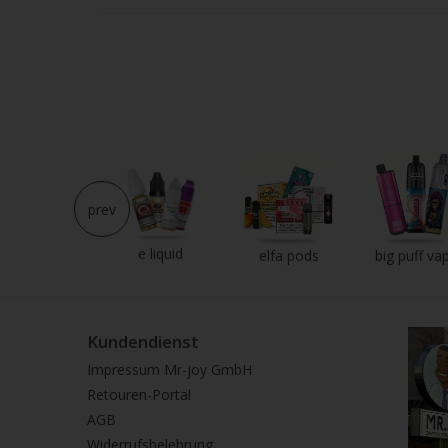
Strei
verw
prev
e liquid
neu im shop
elfa pods
big puff va
Kundendienst
Impressum Mr-joy GmbH
Retouren-Portal
AGB
Widerrufsbelehrung