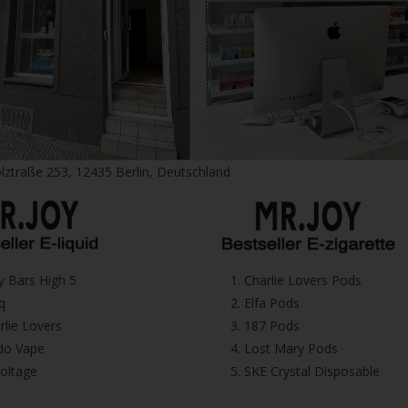
lztraße 253, 12435 Berlin, Deutschland
icy Bars High 5
1.⁠ ⁠Charlie Lovers Pods
iq
2.⁠ ⁠⁠Elfa Pods
harlie Lovers
3.⁠ ⁠⁠187 Pods
Dodo Vape
4.⁠ ⁠⁠Lost Mary Pods
voltage
5.⁠ ⁠⁠SKE Crystal Disposable