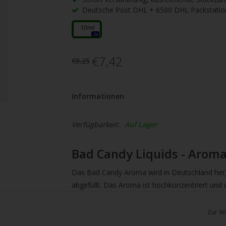
gbare
Deutsche Post DHL + 6500 DHL Packstatio
nis
uwählen.
10ml
2x
ke
€7,42
€8,25
betaste,
Informationen
ewählten
rgebnis
Verfügbarkeit:
Auf Lager
gen.
Bad Candy Liquids - Aroma
tzer
Das Bad Candy Aroma wird in Deutschland herge
hgeräten
abgefüllt. Das Aroma ist hochkonzentriert und
en
empfohlen. Sie können das Aroma mit einer B
h-
herstellen. Mischen Sie 1/3 Aroma mit 2/3 Base
Zur Wu
Sie es ein paar Minuten reifen und schon ist da