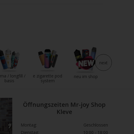
next
ma / longfill /
e zigarette pod
e liquid
neu im shop
basis
system
Öffnungszeiten Mr-joy Shop
Kleve
Montag:
Geschlossen
Dienstag:
10:00 - 18:00