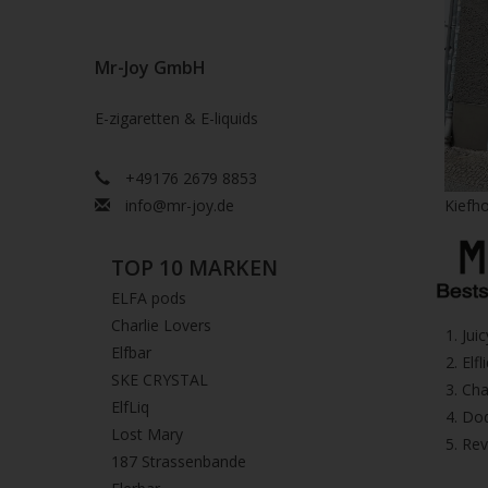
Mr-Joy GmbH
E-zigaretten & E-liquids
+49176 2679 8853
info@mr-joy.de
Kiefho
TOP 10 MARKEN
ELFA pods
Charlie Lovers
1.⁠ ⁠Ju
Elfbar
2.⁠ ⁠⁠Elfl
SKE CRYSTAL
3.⁠ ⁠⁠C
ElfLiq
4.⁠ ⁠⁠
Lost Mary
5. ⁠Re
187 Strassenbande