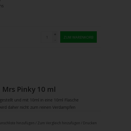
ns
+
ZUM WARENKORB
-
 Mrs Pinky 10 ml
stellt und mit 10ml in eine 10ml Flasche
 wird daher nicht zum reinen Verdampfen
ase oder einem Nikotinbooster zum Verdampfen
 oder Booster in einer leeren Mischflasche, lassen
nschliste hinzufügen
/
Zum Vergleich hinzufügen
/
Drucken
s Aroma einsatzbereit.