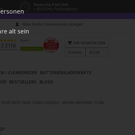
Deutsche Post DHL
tc.
+ 6500 DHL Packstations
 Personen
Mein Konto / Kundenkonto anlegen
e alt sein
IHR WARENKORB
0
items
€0,00
EN / CLEAROMIZER
BATTERIEN/LADEGERÄTE
HOP
BESTSELLERS
BLOGS
STARTSEITE
/
BAD CANDY LIQUIDS - AROMA MRS PINKY 10 ML
age
l