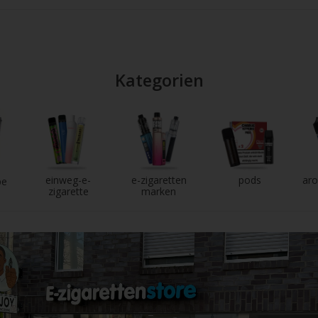
chgesten
enden.
Kategorien
einweg-e-
e-zigaretten
pods
aro
pe
zigarette
marken