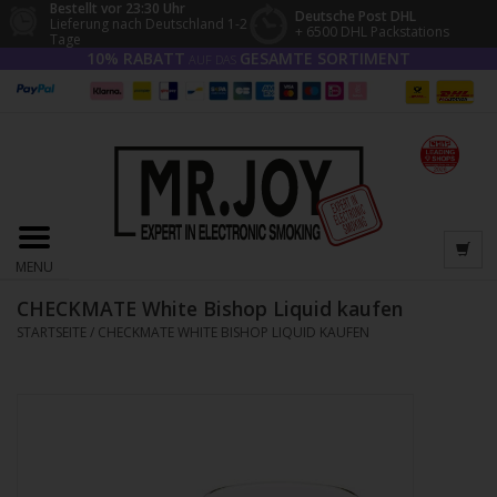
Bestellt vor 23:30 Uhr
Deutsche Post DHL
Lieferung nach Deutschland 1-2
+ 6500 DHL Packstations
Tage
10% RABATT
GESAMTE SORTIMENT
AUF DAS
MENU
CHECKMATE White Bishop Liquid kaufen
STARTSEITE
/
CHECKMATE WHITE BISHOP LIQUID KAUFEN