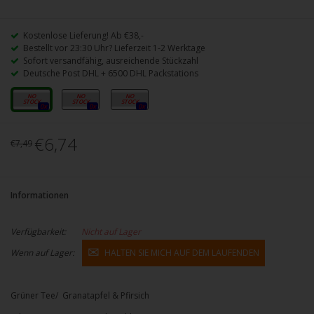
Kostenlose Lieferung! Ab €38,-
Bestellt vor 23:30 Uhr? Lieferzeit 1-2 Werktage
Sofort versandfähig, ausreichende Stückzahl
Deutsche Post DHL + 6500 DHL Packstations
3mg
6mg
12mg
0x
0x
0x
€6,74
€7,49
Informationen
Verfügbarkeit:
Nicht auf Lager
Wenn auf Lager:
HALTEN SIE MICH AUF DEM LAUFENDEN
Grüner Tee/ Granatapfel & Pfirsich