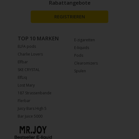
Rabattangebote
REGISTRIEREN
TOP 10 MARKEN
E-zigaretten
ELFA pods
E-liquids
Charlie Lovers
Pods
Elfbar
Clearomizers
SKE CRYSTAL
Spulen
ElfLiq
Lost Mary
187 Strassenbande
Flerbar
Juicy Bars High 5
Bar Juice 5000