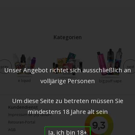
Kategorien
prev
next
Unser Angebot richtet sich ausschließlich an
volljärige Personen
e liquid
elfa pods
big puff vape
Um diese Seite zu betreten müssen Sie
Kundendienst
mindestens 18 Jahre alt sein
Impressum Mr-joy GmbH
Retouren-Portal
AGB
Ja, ich bin 18+