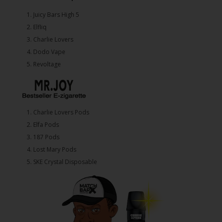
1.⁠ ⁠Juicy Bars High 5
2.⁠ ⁠⁠Elfliq
3.⁠ ⁠⁠Charlie Lovers
4.⁠ ⁠⁠Dodo Vape
5. ⁠Revoltage
1.⁠ ⁠Charlie Lovers Pods
2.⁠ ⁠⁠Elfa Pods
3.⁠ ⁠⁠187 Pods
4.⁠ ⁠⁠Lost Mary Pods
5.⁠ ⁠⁠SKE Crystal Disposable