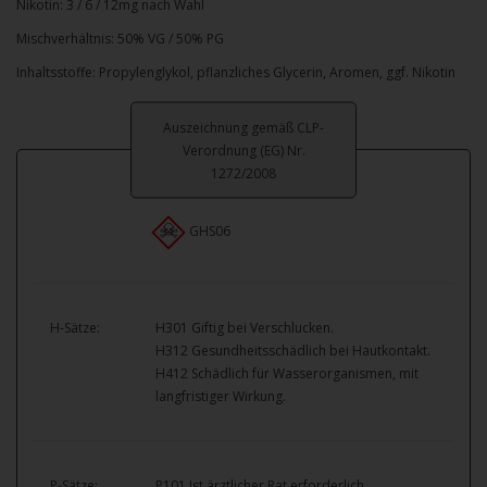
Nikotin: 3 / 6 / 12mg nach Wahl
Mischverhältnis: 50% VG / 50% PG
Inhaltsstoffe: Propylenglykol, pflanzliches Glycerin, Aromen, ggf. Nikotin
Auszeichnung gemäß CLP-
Verordnung (EG) Nr.
1272/2008
GHS06
H-Sätze:
H301 Giftig bei Verschlucken.
H312 Gesundheitsschädlich bei Hautkontakt.
H412 Schädlich für Wasserorganismen, mit
langfristiger Wirkung.
P-Sätze:
P101 Ist ärztlicher Rat erforderlich,