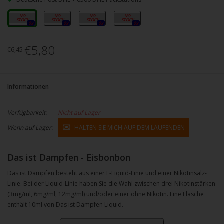
0mg
3mg
6mg
12mg
0x
0x
0x
0x
€5,80
€6,45
Informationen
Verfügbarkeit:
Nicht auf Lager
Wenn auf Lager:
HALTEN SIE MICH AUF DEM LAUFENDEN
Das ist Dampfen - Eisbonbon
Das ist Dampfen besteht aus einer E-Liquid-Linie und einer Nikotinsalz-
Linie. Bei der Liquid-Linie haben Sie die Wahl zwischen drei Nikotinstärken
(3mg/ml, 6mg/ml, 12mg/ml) und/oder einer ohne Nikotin. Eine Flasche
enthält 10ml von Das ist Dampfen Liquid.