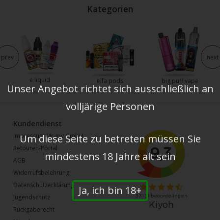
Kategorien
prev
next
e liquid
elfa pods
big puff vape
Unser Angebot richtet sich ausschließlich an
volljärige Personen
Kundendienst
Impressum Mr-joy GmbH
Um diese Seite zu betreten müssen Sie
Retouren-Portal
mindestens 18 Jahre alt sein
AGB
Widerrufsbelehrung
Datenschutzerklärung
Ja, ich bin 18+
Jugendschutz
Rückgaberecht