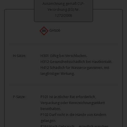
Auszeichnung gemäß CLP-
Verordnung (EG) Nr.
1272/2008
GHS06
H-Sätze:
H301 Giftig bei Verschlucken.
H312 Gesundheitsschädlich bei Hautkontakt.
H412 Schädlich für Wasserorganismen, mit
langfristiger Wirkung.
P-Sätze:
P101 Ist ärztlicher Rat erforderlich,
Verpackung oder Kennzeichnungsetikett
bereithalten.
P102 Darf nicht in die Hände von Kindern
gelangen.
P264 Nach Gebrauch … gründlich waschen.