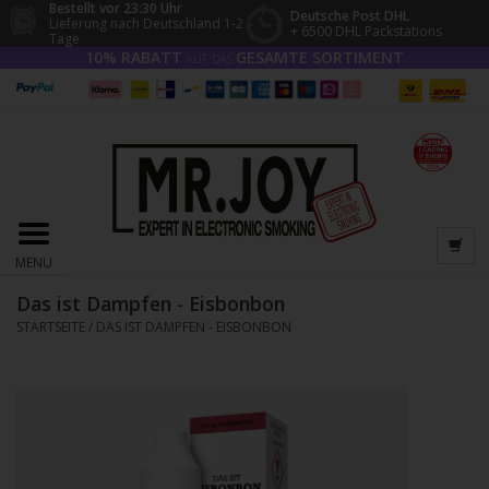
Bestellt vor 23:30 Uhr
Deutsche Post DHL
Lieferung nach Deutschland 1-2
+ 6500 DHL Packstations
Tage
10% RABATT
GESAMTE SORTIMENT
AUF DAS
MENU
Das ist Dampfen - Eisbonbon
STARTSEITE
/
DAS IST DAMPFEN - EISBONBON