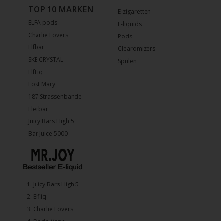
TOP 10 MARKEN
E-zigaretten
ELFA pods
E-liquids
Charlie Lovers
Pods
Elfbar
Clearomizers
SKE CRYSTAL
Spulen
ElfLiq
Lost Mary
187 Strassenbande
Flerbar
Juicy Bars High 5
Bar Juice 5000
1.⁠ ⁠Juicy Bars High 5
2.⁠ ⁠⁠Elfliq
3.⁠ ⁠⁠Charlie Lovers