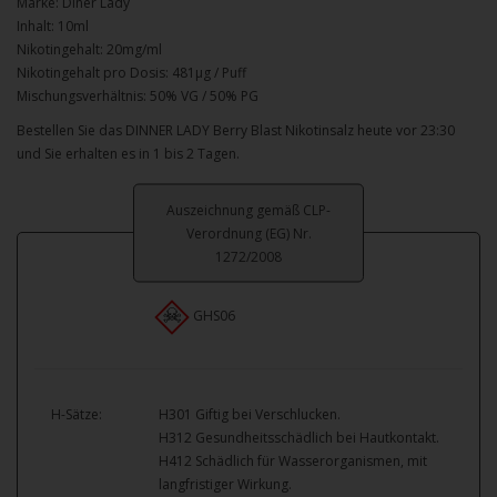
Marke: Diner Lady
Inhalt: 10ml
Nikotingehalt: 20mg/ml
Nikotingehalt pro Dosis: 481µg / Puff
Mischungsverhältnis: 50% VG / 50% PG
Bestellen Sie das DINNER LADY Berry Blast Nikotinsalz heute vor 23:30
und Sie erhalten es in 1 bis 2 Tagen.
Auszeichnung gemäß CLP-
Verordnung (EG) Nr.
1272/2008
GHS06
H-Sätze:
H301 Giftig bei Verschlucken.
H312 Gesundheitsschädlich bei Hautkontakt.
H412 Schädlich für Wasserorganismen, mit
langfristiger Wirkung.