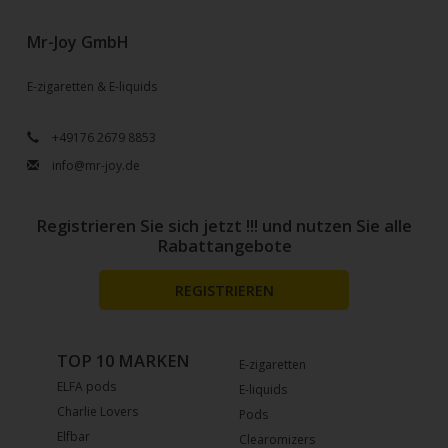
Mr-Joy GmbH
E-zigaretten & E-liquids
+49176 2679 8853
info@mr-joy.de
Registrieren Sie sich jetzt !!! und nutzen Sie alle
Rabattangebote
REGISTRIEREN
TOP 10 MARKEN
E-zigaretten
ELFA pods
E-liquids
Charlie Lovers
Pods
Elfbar
Clearomizers