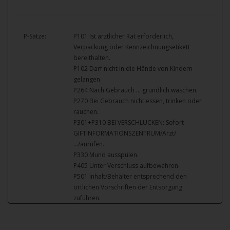
P-Sätze:
P101 Ist ärztlicher Rat erforderlich,
Verpackung oder Kennzeichnungsetikett
bereithalten.
P102 Darf nicht in die Hände von Kindern
gelangen.
P264 Nach Gebrauch … gründlich waschen.
P270 Bei Gebrauch nicht essen, trinken oder
rauchen.
P301+P310 BEI VERSCHLUCKEN: Sofort
GIFTINFORMATIONSZENTRUM/Arzt/
…/anrufen.
P330 Mund ausspülen.
P405 Unter Verschluss aufbewahren.
P501 Inhalt/Behälter entsprechend den
örtlichen Vorschriften der Entsorgung
zuführen.