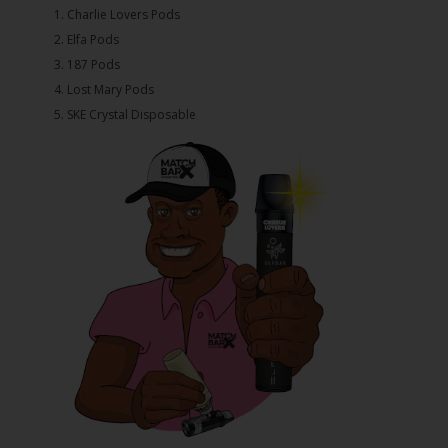
1.⁠ ⁠Charlie Lovers Pods
2.⁠ ⁠⁠Elfa Pods
3.⁠ ⁠⁠187 Pods
4.⁠ ⁠⁠Lost Mary Pods
5.⁠ ⁠⁠SKE Crystal Disposable