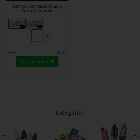
DINNER LADY Black Orange
Crush Nikotinsalz
10mg
20mg
0x
0x
-
+
€6,25
€6,95
Zum Warenkorb
Kategorien