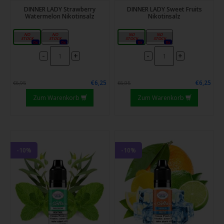
DINNER LADY Strawberry
DINNER LADY Sweet Fruits
Watermelon Nikotinsalz
Nikotinsalz
10mg
20mg
10mg
20mg
0x
0x
0x
0x
-
-
+
+
€6,25
€6,25
€6,95
€6,95
Zum Warenkorb
Zum Warenkorb
-10%
-10%