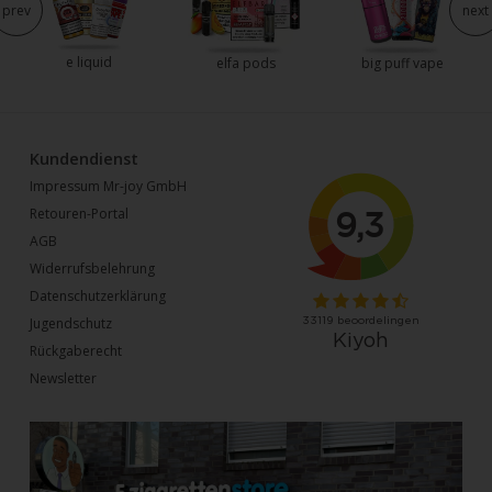
prev
next
e liquid
elfa pods
big puff vape
Kundendienst
Impressum Mr-joy GmbH
Retouren-Portal
AGB
Widerrufsbelehrung
Datenschutzerklärung
Jugendschutz
Rückgaberecht
Newsletter