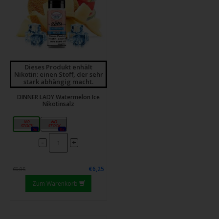
Dieses Produkt enhält
Nikotin: einen Stoff, der sehr
stark abhängig macht.
DINNER LADY Watermelon Ice
Nikotinsalz
10mg
20mg
0x
0x
-
+
€6,25
€6,95
Zum Warenkorb