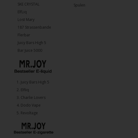
SKE CRYSTAL
Spulen
ElfLiq
Lost Mary
187 Strassenbande
Flerbar
Juicy Bars High 5
Bar Juice 5000
1.⁠ ⁠Juicy Bars High 5
2.⁠ ⁠⁠Elfliq
3.⁠ ⁠⁠Charlie Lovers
4.⁠ ⁠⁠Dodo Vape
5. ⁠Revoltage