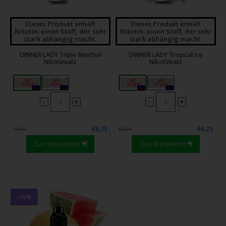
Dieses Produkt enhält
Dieses Produkt enhält
Nikotin: einen Stoff, der sehr
Nikotin: einen Stoff, der sehr
stark abhängig macht.
stark abhängig macht.
DINNER LADY Triple Menthol
DINNER LADY Tropical Ice
Nikotinsalz
Nikotinsalz
10mg
20mg
10mg
20mg
0x
0x
0x
0x
-
-
+
+
€6,25
€6,25
€6,95
€6,95
Zum Warenkorb
Zum Warenkorb
-10%