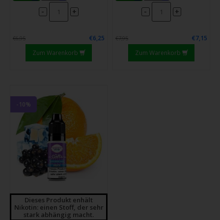
-
-
+
+
€6,25
€7,15
€6,95
€7,95
Zum Warenkorb
Zum Warenkorb
-10%
Dieses Produkt enhält
Nikotin: einen Stoff, der sehr
stark abhängig macht.