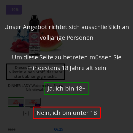
-10%
Unser Angebot richtet sich ausschließlich an
volljärige Personen
Um diese Seite zu betreten müssen Sie
mindestens 18 Jahre alt sein
Dieses Produkt enhält
Nikotin: einen Stoff, der sehr
stark abhängig macht.
DINNER LADY Watermelon Slices
Ja, ich bin 18+
Nikotinsalz
10mg
20mg
0x
0x
Nein, ich bin unter 18
-
+
€6,25
€6,95