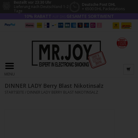
Bestellt vor 23:30 Uhr
Deutsche Post DHL
Lieferung nach Deutschland 1-2
+ 6500 DHL Packstations
Tage
10% RABATT
GESAMTE SORTIMENT
AUF DAS
MENU
DINNER LADY Berry Blast Nikotinsalz
STARTSEITE
/
DINNER LADY BERRY BLAST NIKOTINSALZ