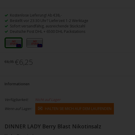
Kostenlose Lieferung! Ab €38,-
Bestellt vor 23:30 Uhr? Lieferzeit 1-2 Werktage
Sofort versandfähig, ausreichende Stückzahl
Deutsche Post DHL + 6500 DHL Packstations
10mg
20mg
0x
0x
€6,25
€6,95
Informationen
Verfügbarkeit:
Nicht auf Lager
Wenn auf Lager:
HALTEN SIE MICH AUF DEM LAUFENDEN
DINNER LADY Berry Blast Nikotinsalz