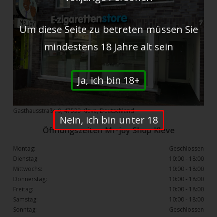
Um diese Seite zu betreten müssen Sie
mindestens 18 Jahre alt sein
Ja, ich bin 18+
Gasthausstraße 9, 47533 Kleve, Deutschland
Nein, ich bin unter 18
Öffnungszeiten Mr-joy Shop Kleve
Montag:
Geschlossen
Dienstag:
10:00 - 18:00
Mittwochs:
10:00 - 18:00
Donnerstag:
10:00 - 18:00
Freitag:
10:00 - 18:00
Samstag:
10:00 - 18:00
Sonntag:
Geschlossen