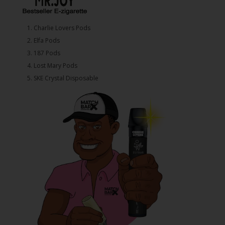
1.⁠ ⁠Charlie Lovers Pods
2.⁠ ⁠⁠Elfa Pods
3.⁠ ⁠⁠187 Pods
4.⁠ ⁠⁠Lost Mary Pods
5.⁠ ⁠⁠SKE Crystal Disposable