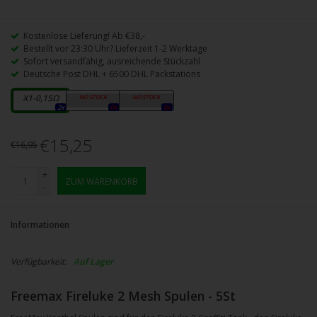
Kostenlose Lieferung! Ab €38,-
Bestellt vor 23:30 Uhr? Lieferzeit 1-2 Werktage
Sofort versandfähig, ausreichende Stückzahl
Deutsche Post DHL + 6500 DHL Packstations
X1-0,15Ω
X2-0,2Ω
X3-0,15Ω
2x
0x
0x
€15,25
€16,95
+
ZUM WARENKORB
-
Informationen
Verfügbarkeit:
Auf Lager
Freemax Fireluke 2 Mesh Spulen - 5St