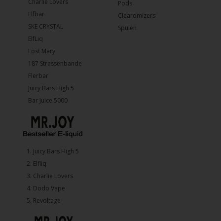
Charlie Lovers
Pods
Elfbar
Clearomizers
SKE CRYSTAL
Spulen
ElfLiq
Lost Mary
187 Strassenbande
Flerbar
Juicy Bars High 5
Bar Juice 5000
1.⁠ ⁠Juicy Bars High 5
2.⁠ ⁠⁠Elfliq
3.⁠ ⁠⁠Charlie Lovers
4.⁠ ⁠⁠Dodo Vape
5. ⁠Revoltage