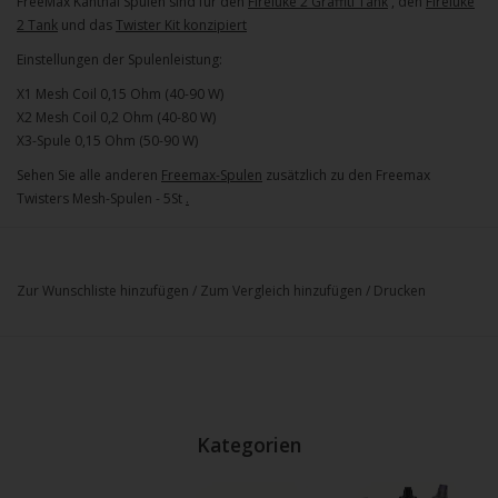
FreeMax Kanthal Spulen sind für den
Fireluke 2 Graffiti Tank
, den
Fireluke
2 Tank
und das
Twister Kit konzipiert
Einstellungen der Spulenleistung:
X1 Mesh Coil 0,15 Ohm (40-90 W)
X2 Mesh Coil 0,2 Ohm (40-80 W)
X3-Spule 0,15 Ohm (50-90 W)
Sehen Sie alle anderen
Freemax-Spulen
zusätzlich zu den Freemax
Twisters Mesh-Spulen - 5St
.
Zur Wunschliste hinzufügen
/
Zum Vergleich hinzufügen
/
Drucken
Kategorien