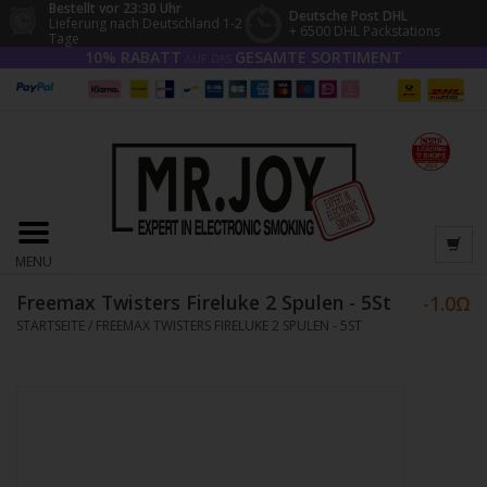
Bestellt vor 23:30 Uhr
Deutsche Post DHL
Lieferung nach Deutschland 1-2
+ 6500 DHL Packstations
Tage
10% RABATT
GESAMTE SORTIMENT
AUF DAS
MENU
Freemax Twisters Fireluke 2 Spulen - 5St
STARTSEITE
/
FREEMAX TWISTERS FIRELUKE 2 SPULEN - 5ST