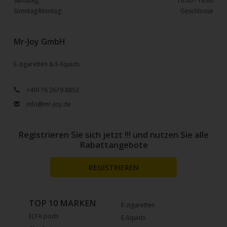
Samstag:
10:00 - 18:00
Sonntag/Montag:
Geschlosse
Mr-Joy GmbH
E-zigaretten & E-liquids
+49176 2679 8853
info@mr-joy.de
Registrieren Sie sich jetzt !!! und nutzen Sie alle
Rabattangebote
REGISTRIEREN
TOP 10 MARKEN
E-zigaretten
ELFA pods
E-liquids