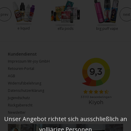
prev
next
e liquid
elfa pods
big puff vape
Kundendienst
Impressum Mr-joy GmbH
Retouren-Portal
AGB
Widerrufsbelehrung
Datenschutzerklärung
Jugendschutz
Rückgaberecht
Newsletter
Unser Angebot richtet sich ausschließlich an
volljärige Personen