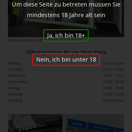
Um diese Seite zu betreten müssen Sie
mindestens 18 Jahre alt sein
Ja, ich bin 18+
Gasthausstraße 9, 47533 Kleve, Deutschland
Öffnungszeiten Mr-joy Shop Kleve
Nein, ich bin unter 18
Montag:
Geschlossen
Dienstag:
10:00 - 18:00
Mittwochs:
10:00 - 18:00
Donnerstag:
10:00 - 18:00
Freitag:
10:00 - 18:00
Samstag:
10:00 - 18:00
Sonntag:
Geschlossen