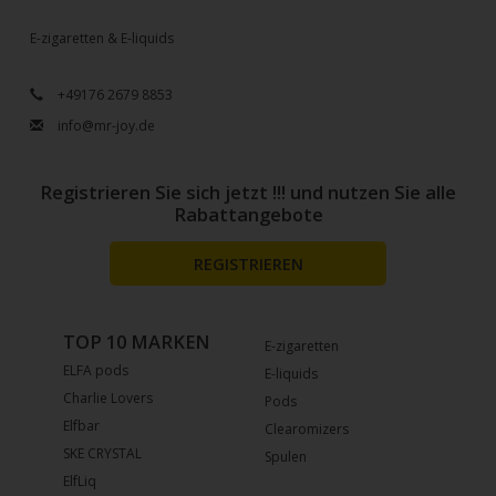
E-zigaretten & E-liquids
+49176 2679 8853
info@mr-joy.de
Registrieren Sie sich jetzt !!! und nutzen Sie alle
Rabattangebote
REGISTRIEREN
TOP 10 MARKEN
E-zigaretten
ELFA pods
E-liquids
Charlie Lovers
Pods
Elfbar
Clearomizers
SKE CRYSTAL
Spulen
ElfLiq