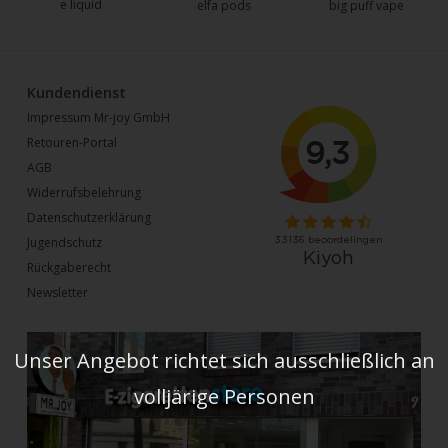
e liquid
elfa pods
big puff vape
Kundendienst
Impressum Mr-joy GmbH
Retouren-Portal
AGB
Widerrufsbelehrung
Datenschutzerklärung
Jugendschutz
Rückgaberecht
Newsletter
Unser Angebot richtet sich ausschließlich an
volljärige Personen