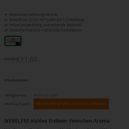
Kostenlose Lieferung! Ab €38,-
Bestellt vor 23:30 Uhr? Lieferzeit 1-2 Werktage
Sofort versandfähig, ausreichende Stückzahl
Deutsche Post DHL + 6500 DHL Packstations
10ml
0x
€11,61
€12,90
Informationen
Verfügbarkeit:
Nicht auf Lager
Wenn auf Lager:
HALTEN SIE MICH AUF DEM LAUFENDEN
NEBELFEE Kühles Erdbeer Feenchen Aroma