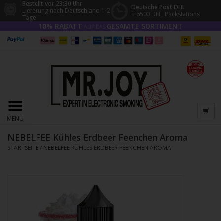
Bestellt vor 23:30 Uhr
Deutsche Post DHL
Lieferung nach Deutschland 1-2
+ 6500 DHL Packstations
Tage
10% RABATT
GESAMTE SORTIMENT
AUF DAS
MENU
NEBELFEE Kühles Erdbeer Feenchen Aroma
STARTSEITE
/
NEBELFEE KÜHLES ERDBEER FEENCHEN AROMA