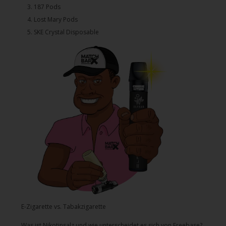
3.⁠ ⁠⁠187 Pods
4.⁠ ⁠⁠Lost Mary Pods
5.⁠ ⁠⁠SKE Crystal Disposable
E-Zigarette vs. Tabakzigarette
Was ist Nikotinsalz und wie unterscheidet es sich von Freebase?